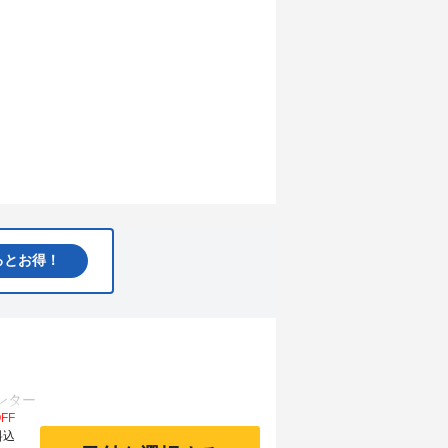
るとお得！
FF
料込