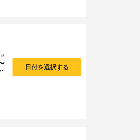
料込
〜
日付を選択する
7
〜