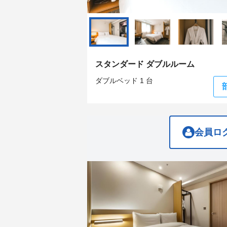
question
question
mark
mark
key
key
to
to
get
get
the
the
keyboard
keyboard
スタンダード ダブルルーム
shortcuts
shortcuts
for
for
ダブルベッド 1 台
changing
changing
dates.
dates.
会員ロ