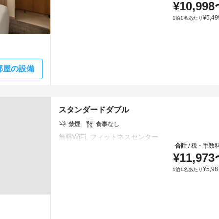
¥
10,998
¥
5,49
1泊1名あたり
部屋の設備
スタンダードダブル
禁煙
食事なし
合計
税・手数
/
¥
11,973
¥
5,98
1泊1名あたり