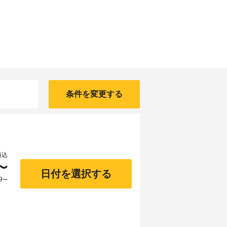
条件を変更する
料込
〜
日付を選択する
9
〜