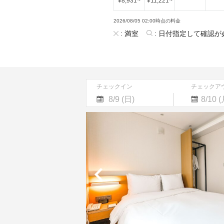
¥
8,931
~
¥
11,221
~
2026/08/05 02:00時点の料金
:
満室
:
日付指定して確認が
チェックイン
チェックア
Navigate
Navigate
forward
backward
to
to
interact
interact
with
with
the
the
calendar
calendar
and
and
select
select
a
a
date.
date.
Press
Press
the
the