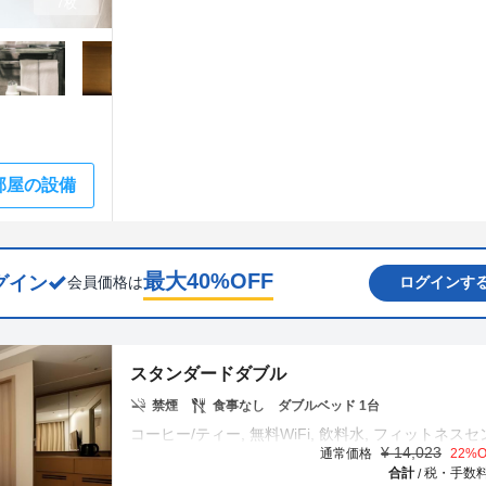
7枚
部屋の設備
最大
40
%OFF
グイン
会員価格は
ログインす
スタンダードダブル
禁煙
食事なし
ダブルベッド 1台
¥
14,023
通常価格
22
%O
合計
税・手数
/