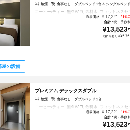
禁煙
食事なし
ダブルベッド 1台 & シングルベッド
¥
17,221
通常価格
21
%O
合計
税・手数
/
¥
13,523
¥
6,76
1泊1名あたり
部屋の設備
プレミアム デラックスダブル
禁煙
食事なし
ダブルベッド 1台
¥
17,221
通常価格
21
%O
合計
税・手数
/
¥
13,523