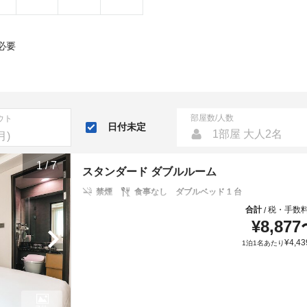
必要
部屋数/人数
ウト
日付未定
1部屋 大人2名
1
/
7
スタンダード ダブルルーム
禁煙
食事なし
ダブルベッド 1 台
合計
税・手数
/
¥
8,877
¥
4,43
1泊1名あたり