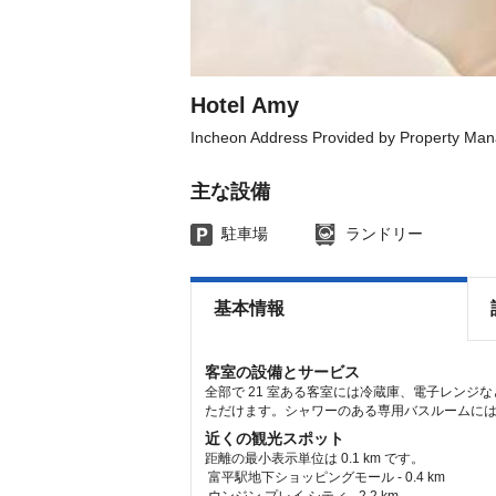
the
the
keyboard
keyboard
shortcuts
shortcuts
for
for
changing
changing
dates.
dates.
Hotel Amy
Incheon Address Provided by Property Ma
主な設備
駐車場
ランドリー
基本情報
客室の設備とサービス
全部で 21 室ある客室には冷蔵庫、電子レンジ
ただけます。シャワーのある専用バスルームに
近くの観光スポット
距離の最小表示単位は 0.1 km です。
富平駅地下ショッピングモール - 0.4 km  