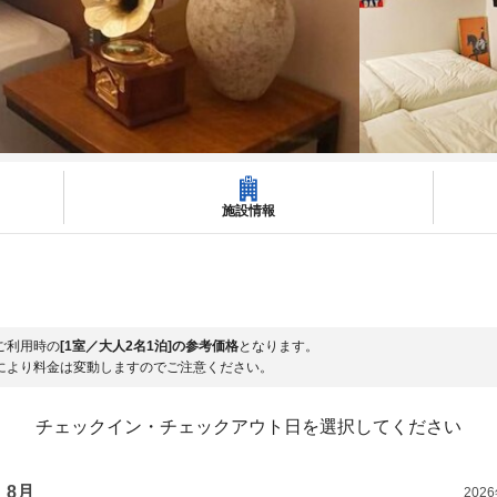
施設情報
ご利用時の
[1室／大人2名1泊]の参考価格
となります。
により料金は変動しますのでご注意ください。
チェックイン・チェックアウト日を選択してください
8月
202