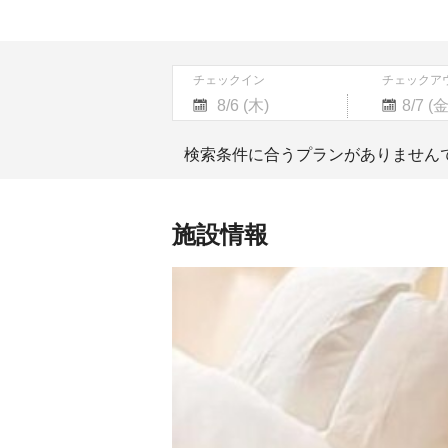
チェックイン
チェックア
Navigate
Navigate
forward
backward
検索条件に合うプランがありません
to
to
interact
interact
with
with
the
the
施設情報
calendar
calendar
and
and
select
select
a
a
date.
date.
Press
Press
the
the
question
question
mark
mark
key
key
to
to
get
get