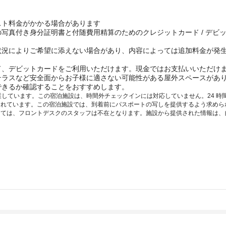
スト料金がかかる場合があります
写真付き身分証明書と付随費用精算のためのクレジットカード / デビ
状況によりご希望に添えない場合があり、内容によっては追加料金が発
ド、デビットカードをご利用いただけます。現金ではお支払いいただけ
テラスなど安全面からお子様に適さない可能性がある屋外スペースがあ
できるか確認することをおすすめします。
0 まで営業しています。この宿泊施設は、時間外チェックインには対応していません。24
れています。この宿泊施設では、到着前にパスポートの写しを提供するよう求めら
っては、フロントデスクのスタッフは不在となります。施設から提供された情報は、