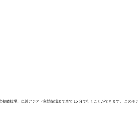
川文鶴競技場、仁川アジアド主競技場まで車で 15 分で行くことができます。 このホテル
。