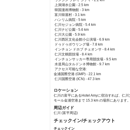
 ウンジン プレイ シティ - 2.2 km  
 上洞湖水公園 - 2.5 km  
 韓国漫画博物館 - 3 km  
 富川韓屋村 - 3.1 km  
 ハンリム病院 - 5 km  
 仁川セジョン病院 - 5.4 km  
 仁川ナビ公園 - 5.6 km  
 仁川大公園 - 5.9 km  
 仁川西区文化会館小公演場 - 6.9 km  
 ドゥドゥボウリング場 - 7.8 km  
 インチョン ドホブ チェオンサ - 8.4 km  
 仁川文鶴競技場 - 8.4 km  
 インチョンサッカー専用競技場 - 9.5 km  
 水道局山タルドンネ博物館 - 9.7 km  
アクセス可能な空港: 
金浦国際空港 (GMP) - 22.1 km 
 仁川国際空港 (ICN) - 47.3 km 
ロケーション
仁川の富平にあるHotel Amyに宿泊すれば、仁
モール金浦空港まで 15.3 km の場所にあります
周辺ガイド
仁川 (富平周辺)
チェックイン/チェックアウト
チェックイン