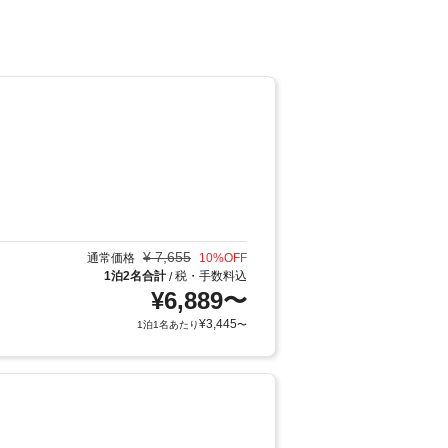
¥
7,655
通常価格
10
%OFF
1泊2名合計
税・手数料込
/
¥
6,889
〜
¥
3,445
1泊1名あたり
〜