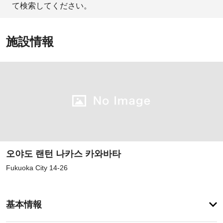
て検索してください。
施設情報
오야도 랜턴 나카스 카와바타
Fukuoka City 14-26
登
録
基本情報
が
あ