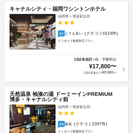
キャナルシティ・福岡ワシントンホテル
福岡県 > 博多駅近郊
(クチコミ6519件)
とても良い
4.1
インボイス制度対応プラン
1泊2名合計
税・手数料込
/
¥
17,800
〜
¥
8,900
1泊1名あたり
〜
天然温泉 袖湊の湯 ドーミーインPREMIUM
博多・キャナルシティ前
福岡県 > 博多駅近郊
(クチコミ2397件)
最高
4.6
インボイス制度対応プラン