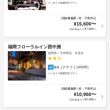
インボイス制度対応プラン
1泊2名合計
税・手数料込
/
¥
15,600
〜
¥
7,800
1泊1名あたり
〜
福岡フローラルイン西中洲
福岡県 > 天神周辺・百道浜
(クチコミ1459件)
最高
4.5
インボイス制度対応プラン
1泊2名合計
税・手数料込
/
¥
10,960
〜
¥
5,480
1泊1名あたり
〜