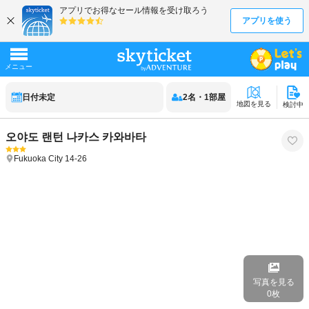
日付未定
2
名
・
1
部屋
地図を見る
検討中
오야도 랜턴 나카스 카와바타
Fukuoka City
14-26
写真を見る
0
枚