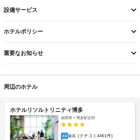
り
登
ま
設備サービス
録
せ
が
ん
あ
登
り
録
ホテルポリシー
ま
が
せ
あ
ん
特
り
に
ま
重要なお知らせ
あ
せ
り
ん
ま
せ
ん
周辺のホテル
ホテルリソルトリニティ博多
福岡県 > 博多駅近郊
(クチコミ4461件)
最高
4.5