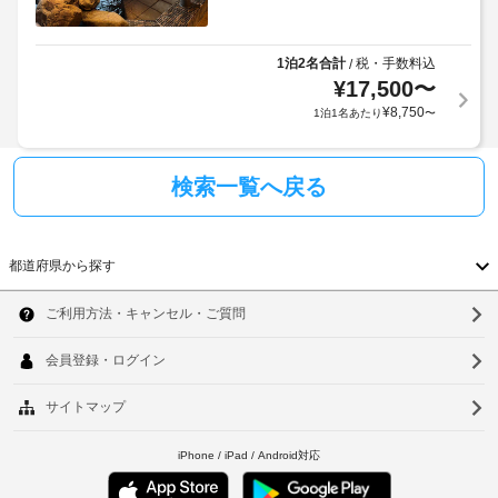
1泊2名合計
税・手数料込
/
¥
17,500
〜
¥
8,750
1泊1名あたり
〜
検索一覧へ戻る
都道府県
から探す
北
海
道
青
森
県