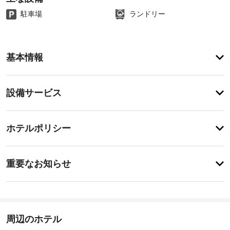
駐車場
ランドリー
客
基本情報
室
の
設
設
設備サービス
備
備・
と
サ
サ
チ
ー
ー
ホテルポリシー
ェ
ビ
ビ
ッ
ス
ス
特
全
ク
に
重要なお知らせ
部
イ
あ
で 
屋
り
ン
28 
ま
根
室
16:00
せ
付
あ
-
ん
き
る
指
周辺のホテル
駐
客
定