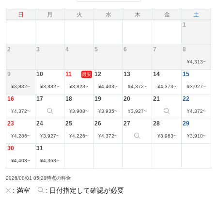
日
月
火
水
木
金
土
1
2
3
4
5
6
7
8
¥
4,313
~
9
10
11
12
13
14
15
最安
¥
3,882
~
¥
3,882
~
¥
3,828
~
¥
4,403
~
¥
4,372
~
¥
4,373
~
¥
3,927
~
16
17
18
19
20
21
22
¥
4,372
~
¥
3,908
~
¥
3,935
~
¥
3,927
~
¥
4,372
~
23
24
25
26
27
28
29
¥
4,286
~
¥
3,927
~
¥
4,226
~
¥
4,372
~
¥
3,963
~
¥
3,910
~
30
31
¥
4,403
~
¥
4,363
~
2026/08/01 05:28時点の料金
:
満室
:
日付指定して確認が必要