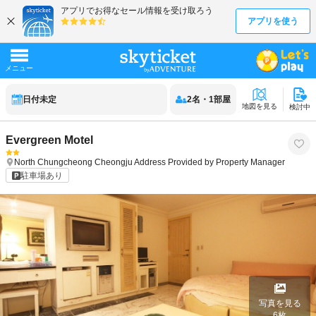
日付未定
2
名
・
1
部屋
地図を見る
検討中
Evergreen Motel
North Chungcheong
Cheongju
Address Provided by Property Manager
駐車場あり
写真を見る
6
枚