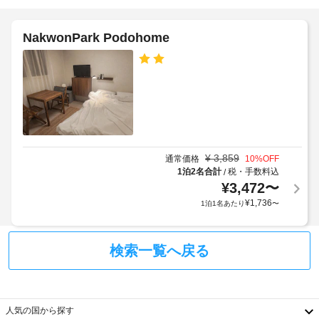
室
な
車
で、
し
場
お
NakwonPark Podohome
施
く
屋
つ
設
根
ろ
の
ぎ
な
定
く
し
め
だ
駐
る
さ
車
利
い。
場
客
用
室
¥
3,859
規
通常価格
10
%OFF
で
全
1泊2名合計
税・手数料込
/
約
は
館
¥
3,472
〜
に
WiFi 
禁
従
¥
1,736
1泊1名あたり
〜
(無
煙
っ
料)
を
て、
ご
車
追
検索一覧へ戻る
利
椅
加
用
子
ゲ
い
対
ス
た
応
ト
だ
人気の国から探す