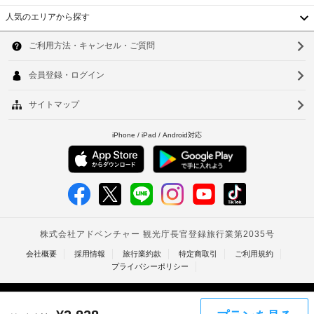
–
け
料
ま
な
人気のエリアから探す
金
す。
韓
し
が
近
か
国
ソ
く
ラ
か
台
の
ウ
ン
る
観
ド
場
湾
ル
光
リ
合
中
ス
ー
釜
が
ポ
設
あ
国
山
ッ
備
り
香
ト
仁
ま
距
す
車
港
川
離
場
椅
の
ベ
合
子
台
最
に
対
小
ト
北
よ
応
表
ナ
示
り、
の
台
単
チ
シ
ム
南
位
ェ
ャ
は 
タ
ッ
ト
高
0.1 
ク
ル