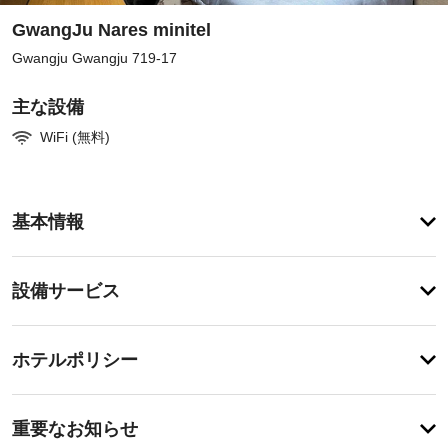
GwangJu Nares minitel
Gwangju Gwangju 719-17
主な設備
WiFi (無料)
客
基本情報
室
の
設
設
設備サービス
備
備・
と
サ
サ
チ
ー
ー
ホテルポリシー
ェ
ビ
ビ
ッ
ス
ス
特
全 
ク
に
重要なお知らせ
20 
イ
あ