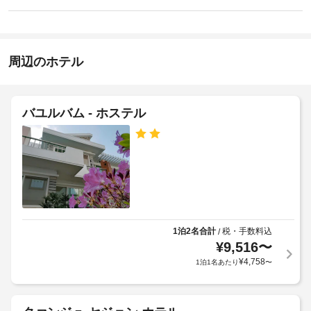
室
車
り
ン
あ
ま
椅
る
14:00
せ
子
客
-
ん
対
室
23:00
周辺のホテル
応
に
施
は
–
キ
設
な
ッ
の
し
バユルバム - ホステル
チ
定
ン
め
車
が
る
備
椅
利
わ
子
っ
用
対
て
規
応
お
約
の
り、
に
シ
ゆ
1泊2名合計
税・手数料込
/
従
っ
ャ
¥
9,516
〜
っ
た
ト
¥
4,758
1泊1名あたり
〜
り
て、
ル
お
追
サ
く
加
ー
つ
ゲ