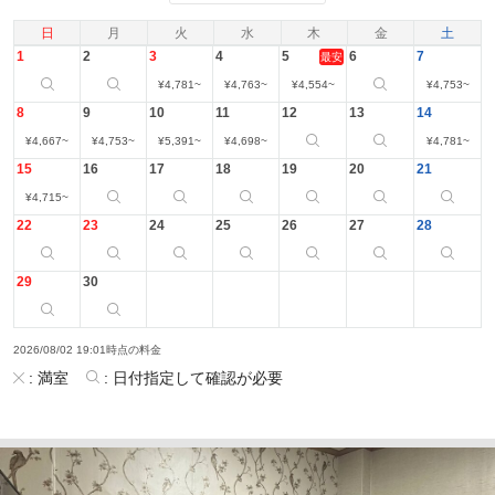
日
月
火
水
木
金
土
1
2
3
4
5
6
7
最安
¥
4,781
~
¥
4,763
~
¥
4,554
~
¥
4,753
~
8
9
10
11
12
13
14
¥
4,667
~
¥
4,753
~
¥
5,391
~
¥
4,698
~
¥
4,781
~
15
16
17
18
19
20
21
¥
4,715
~
22
23
24
25
26
27
28
29
30
2026/08/02 19:01時点の料金
:
満室
:
日付指定して確認が必要