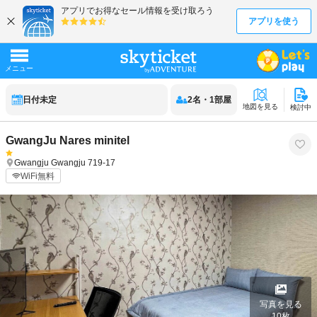
日付未定
2
名
・
1
部屋
地図を見る
検討中
GwangJu Nares minitel
Gwangju
Gwangju
719-17
WiFi無料
写真を見る
10
枚