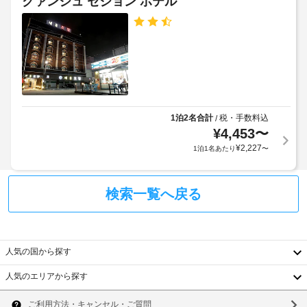
クァンジュ セジョン ホテル
ビ
ろ
ス
ぎ
ス
ト
い
な
た
料
し
だ
金
け
が
フ
ま
か
ロ
す。
か
客
ン
る
室
ト
1泊2名合計
税・手数料込
/
で
場
¥
4,453
〜
デ
は
合
ス
¥
2,227
1泊1名あたり
〜
WiFi 
が
ク
(無
あ
(時
料)
り
を
間
検索一覧へ戻る
ま
ご
限
利
す
定)
用
場
い
合
WiFi
た
人気の国から探す
に
だ
(無
よ
け
人気のエリアから探す
料)
り、
韓
ま
す。
チ