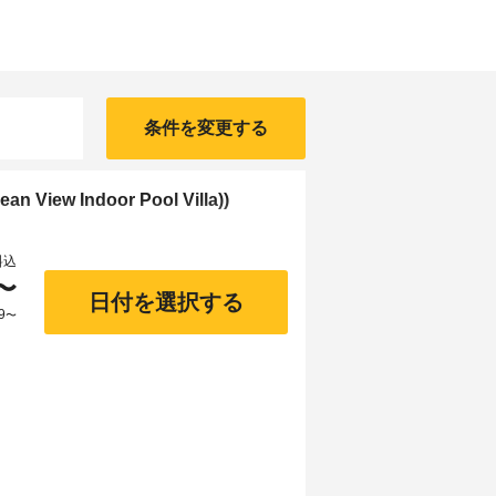
条件を変更する
iew Indoor Pool Villa))
料込
〜
日付を選択する
9
〜