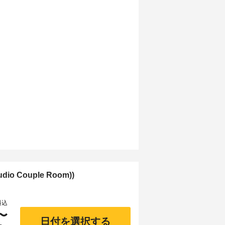
o Couple Room))
料込
〜
日付を選択する