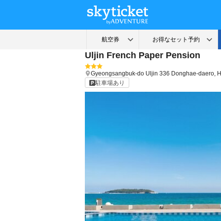
Uljin French Paper Pension
Gyeongsangbuk-do
Uljin
336 Donghae-daero, 
駐車場あり