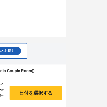
るとお得！
o Couple Room))
料込
〜
日付を選択する
2
〜