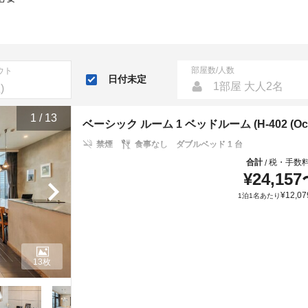
部屋数/人数
ウト
日付未定
1部屋 大人2名
1
/
13
ベーシック ルーム 1 ベッドルーム (H-402 (Ocean V
禁煙
食事なし
ダブルベッド 1 台
合計
税・手数
/
¥
24,157
¥
12,07
1泊1名あたり
13枚