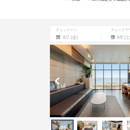
チェックイン
チェックア
Navigate
Navigate
forward
backward
to
to
interact
interact
with
with
the
the
calendar
calendar
and
and
select
select
a
a
date.
date.
Press
Press
the
the
question
question
mark
mark
key
key
to
to