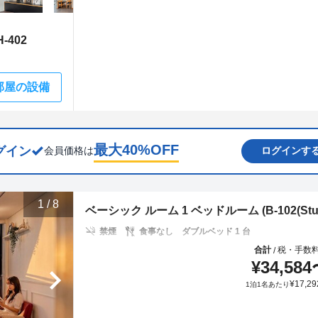
-402
部屋の設備
最大
40
%OFF
グイン
会員価格は
ログインす
1
/
8
ベーシック ルーム 1 ベッドルーム (B-102(Studi
禁煙
食事なし
ダブルベッド 1 台
合計
税・手数
/
¥
34,584
¥
17,29
1泊1名あたり