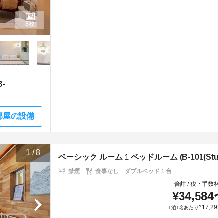
8枚
-
部屋の設備
1
/
8
ベーシック ルーム 1 ベッドルーム (B-101(Studi
禁煙
食事なし
ダブルベッド 1 台
合計
税・手数
/
¥
34,584
¥
17,29
1泊1名あたり