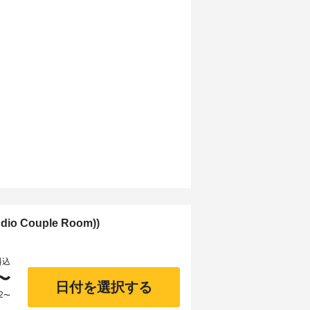
o Couple Room))
料込
〜
日付を選択する
2
〜