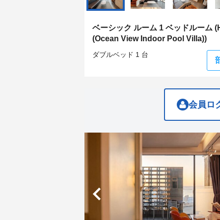
get
get
the
the
keyboard
keyboard
ベーシック ルーム 1 ベッドルーム (H
shortcuts
shortcuts
(Ocean View Indoor Pool Villa))
for
for
changing
changing
ダブルベッド 1 台
dates.
dates.
会員ロ