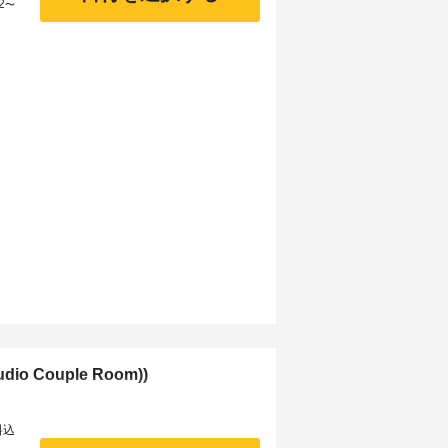
2
〜
o Couple Room))
料込