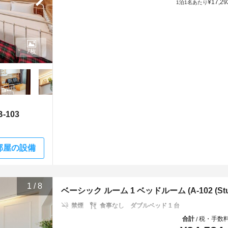
¥
17,29
1泊1名あたり
7枚
-103
部屋の設備
1
/
8
ベーシック ルーム 1 ベッドルーム (A-102 (Studi
禁煙
食事なし
ダブルベッド 1 台
合計
税・手数
/