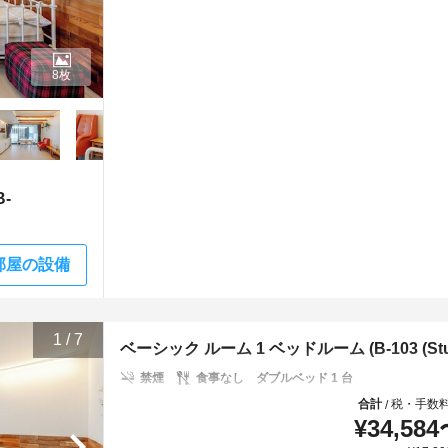
8枚
-
部屋の設備
1
/
7
ベーシック ルーム 1 ベッドルーム (B-103 (Studi
禁煙
食事なし
ダブルベッド 1 台
合計
税・手数
/
¥
34,584