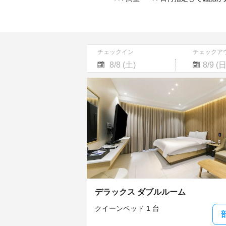
チェックイン
チェックア
Navigate
Navigate
forward
backward
to
to
interact
interact
with
with
the
the
calendar
calendar
and
and
select
select
a
a
date.
date.
Press
Press
the
the
デラックス ダブルルーム
question
question
mark
mark
クイーンベッド 1 台
key
key
to
to