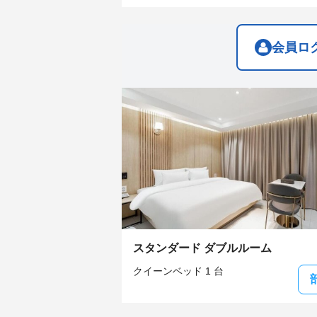
get
get
the
the
keyboard
keyboard
shortcuts
shortcuts
会員ロ
for
for
changing
changing
dates.
dates.
スタンダード ダブルルーム
クイーンベッド 1 台