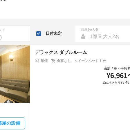
部屋数/人数
ウト
日付未定
1部屋 大人2名
デラックス ダブルルーム
禁煙
食事なし
クイーンベッド 1 台
合計
税・手数
/
¥
6,961
¥
3,48
1泊1名あたり
部屋の設備