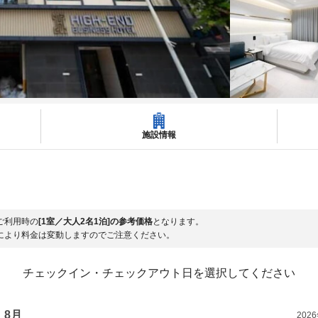
施設情報
ご利用時の
[1室／大人2名1泊]の参考価格
となります。
により料金は変動しますのでご注意ください。
チェックイン・チェックアウト日を選択してください
8月
202