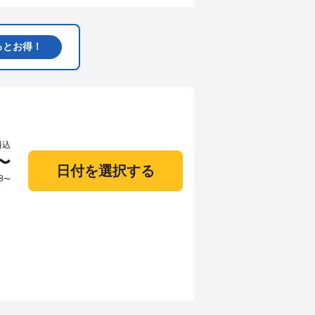
るとお得！
料込
〜
日付を選択する
8
〜