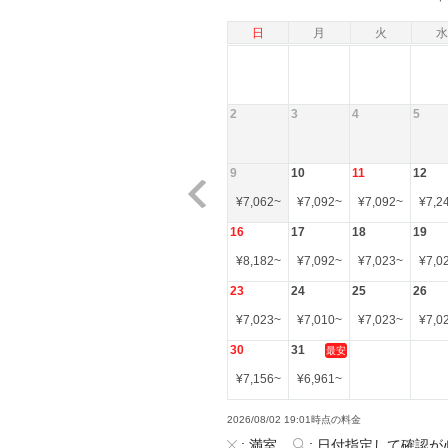
日
月
火
水
2
3
4
5
9
10
11
12
¥
7,062
~
¥
7,092
~
¥
7,092
~
¥
7,2
16
17
18
19
¥
8,182
~
¥
7,092
~
¥
7,023
~
¥
7,0
23
24
25
26
¥
7,023
~
¥
7,010
~
¥
7,023
~
¥
7,0
30
31
最安
¥
7,156
~
¥
6,961
~
2026/08/02 19:01時点の料金
:
満室
:
日付指定して確認が