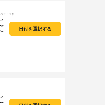
ベッド 1 台
料込
〜
日付を選択する
5
〜
料込
〜