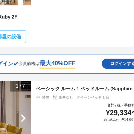
by 2F
部屋の設備
最大
40
%OFF
グイン
会員価格は
ログインす
1
/
7
ベーシック ルーム 1 ベッドルーム (Sapphire 1F (
禁煙
食事なし
クイーンベッド 1 台
合計
税・手数
/
¥
29,334
¥
14,66
1泊1名あたり