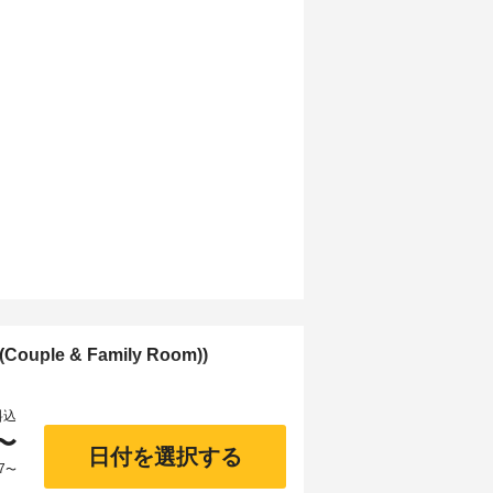
uple & Family Room))
料込
〜
日付を選択する
7
〜