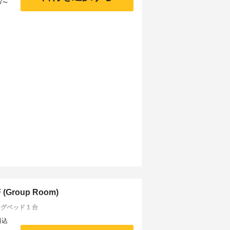
7
〜
(Group Room)
グベッド 1 台
料込