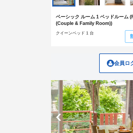
get
get
the
the
keyboard
keyboard
ベーシック ルーム 1 ベッドルーム (Ru
shortcuts
shortcuts
(Couple & Family Room))
for
for
changing
changing
クイーンベッド 1 台
dates.
dates.
会員ロ