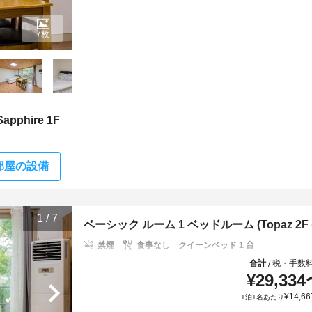
7枚
phire 1F
部屋の設備
1
/
7
ベーシック ルーム 1 ベッドルーム (Topaz 2F (Co
禁煙
食事なし
クイーンベッド 1 台
合計
税・手数
/
¥
29,334
¥
14,66
1泊1名あたり