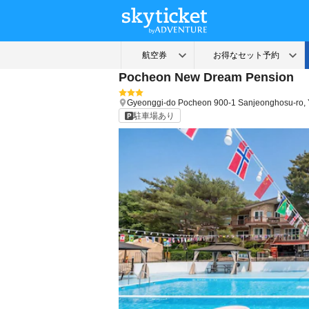
Pocheon New Dream Pension
Gyeonggi-do
Pocheon
900-1 Sanjeonghosu-ro,
駐車場あり