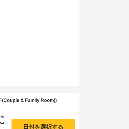
ouple & Family Room))
料込
〜
日付を選択する