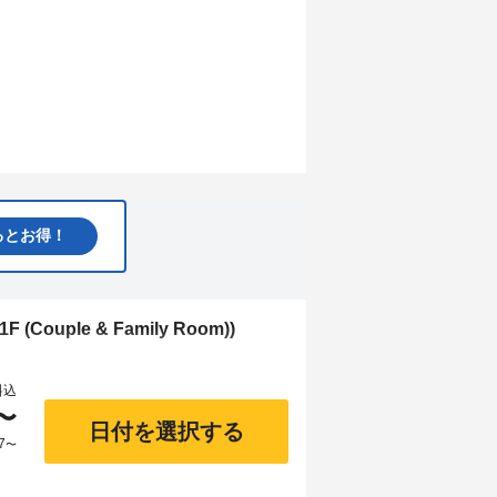
るとお得！
Couple & Family Room))
料込
〜
日付を選択する
7
〜