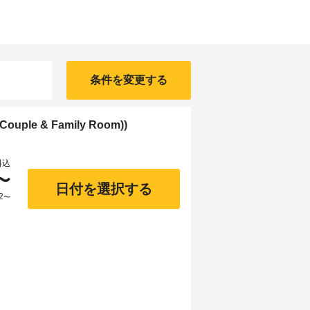
条件を変更する
ple & Family Room))
料込
〜
日付を選択する
2
〜