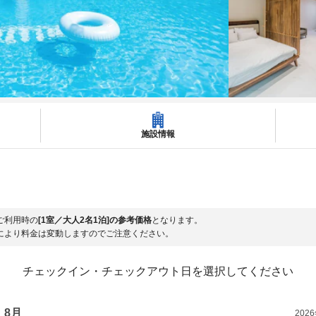
施設情報
ご利用時の
[1室／大人2名1泊]の参考価格
となります。
により料金は変動しますのでご注意ください。
チェックイン・チェックアウト日を選択してください
8月
202