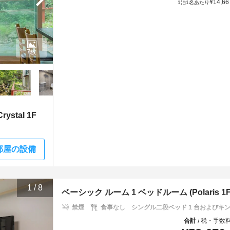
¥
14,66
1泊1名あたり
7枚
stal 1F
部屋の設備
1
/
8
ベーシック ルーム 1 ベッドルーム (Polaris 1F 
禁煙
食事なし
シングル二段ベッド 1 台およびキン
合計
税・手数
/