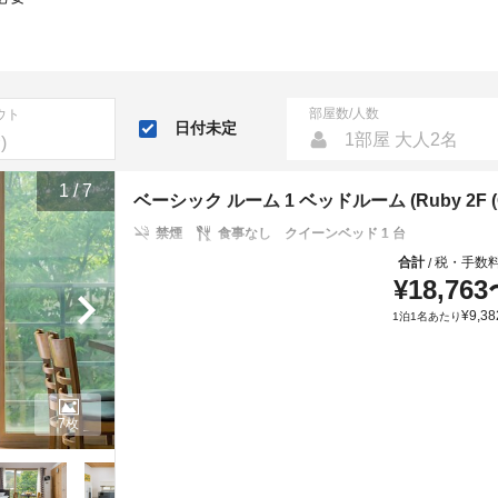
部屋数/人数
ウト
日付未定
1部屋 大人2名
1
/
7
ベーシック ルーム 1 ベッドルーム (Ruby 2F (Cou
禁煙
食事なし
クイーンベッド 1 台
合計
税・手数
/
¥
18,763
¥
9,38
1泊1名あたり
7枚