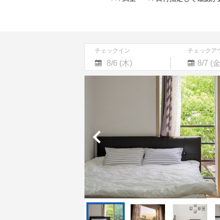
チェックイン
チェックア
Navigate
Navigate
forward
backward
to
to
interact
interact
with
with
the
the
calendar
calendar
and
and
select
select
a
a
date.
date.
Press
Press
the
the
question
question
mark
mark
key
key
to
to