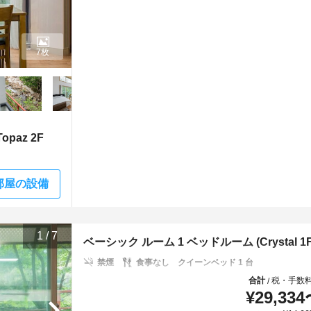
7枚
paz 2F
部屋の設備
1
/
7
ベーシック ルーム 1 ベッドルーム (Crystal 1F (C
禁煙
食事なし
クイーンベッド 1 台
合計
税・手数
/
¥
29,334