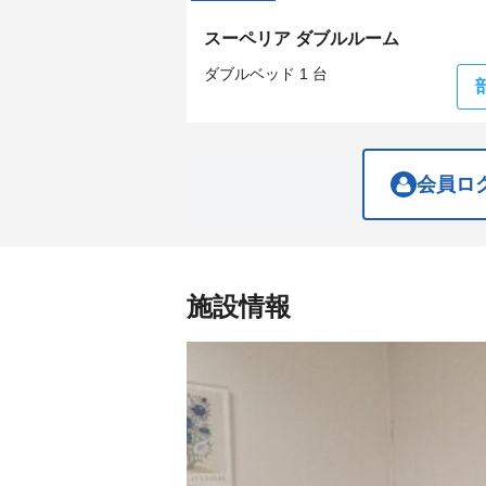
the
the
keyboard
keyboard
スーペリア ダブルルーム
shortcuts
shortcuts
for
for
ダブルベッド 1 台
changing
changing
dates.
dates.
会員ロ
施設情報