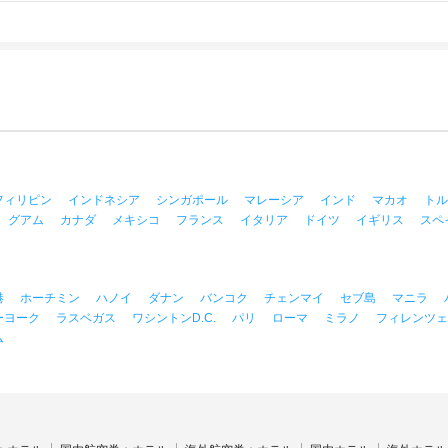
フィリピン
インドネシア
シンガポール
マレーシア
インド
マカオ
トル
グアム
カナダ
メキシコ
フランス
イタリア
ドイツ
イギリス
スペ
港
ホーチミン
ハノイ
ダナン
バンコク
チェンマイ
セブ島
マニラ
ーヨーク
ラスベガス
ワシントンD.C.
パリ
ローマ
ミラノ
フィレンツェ
ム