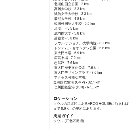
北漢山国立公園 - 2 km  
 高麗大学校 - 3.3 km  
 誠信女子大学校 - 3.3 km  
 慶熙大学校 - 4.8 km  
 韓国外国語大学校 - 5.5 km  
 清渓川 - 5.5 km  
 成均館大学 - 5.8 km  
 昌慶宮 - 5.8 km  
 ソウル ナショナル大学病院 - 6.1 km  
 トンデムン セオングワ公園 - 6.6 km  
 東大門市場 - 6.9 km  
 広蔵市場 - 7.2 km  
 忠武路 - 7.6 km  
 東大門歴史文化公園 - 7.6 km  
 東大門デザインプラザ - 7.6 km  
アクセス可能な空港: 
金浦国際空港 (GMP) - 32.4 km 
 仁川国際空港 (ICN) - 67.1 km 
ロケーション
ソウルの江北区にあるARCO HOUSEに泊まれば
まで 8.6 km の場所にあります。
周辺ガイド
ソウル (江北区周辺)