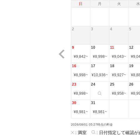
日
月
火
水
2
3
4
5
9
10
11
12
¥
9,842
~
¥
8,998
~
¥
9,043
~
¥
9,0
16
17
18
19
¥
8,998
~
¥
10,936
~
¥
9,927
~
¥
8,8
23
24
25
26
¥
8,998
~
¥
8,958
~
¥
8,9
30
31
¥
8,981
~
¥
8,981
~
2026/08/01 05:27時点の料金
:
満室
:
日付指定して確認が