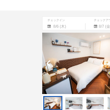
チェックイン
チェックア
Navigate
Navigate
forward
backward
to
to
interact
interact
with
with
the
the
calendar
calendar
and
and
select
select
a
a
date.
date.
Press
Press
the
the
question
question
mark
mark
key
key
to
to
get
get