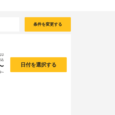
条件を変更する
477
料込
日付を選択する
〜
9
〜