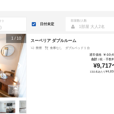
部屋数/人数
ウト
日付未定
1部屋 大人2名
1
/
10
スーペリア ダブルルーム
禁煙
食事なし
ダブルベッド 1 台
¥
10,
通常価格
合計
税・手数
/
¥
9,717
¥
4,85
1泊1名あたり
10枚