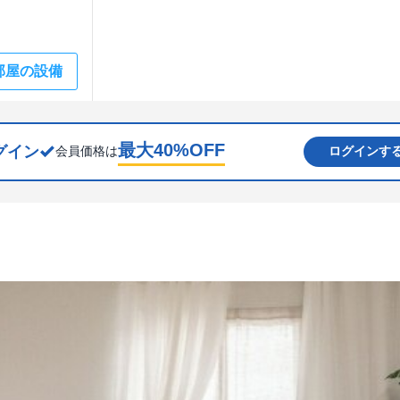
部屋の設備
最大
40
%OFF
グイン
会員価格は
ログインす