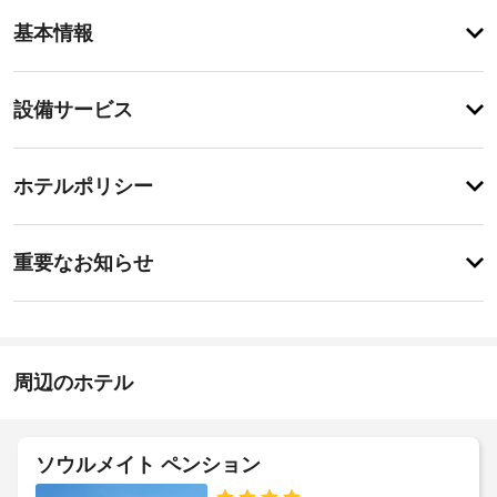
ア
基本情報
メ
ニ
テ
設
設備サービス
ィ
備・
テ
ラ
サ
チ
ス
ー
ホテルポリシー
か
ェ
ビ
ら
ッ
の
ス
特
ク
眺
に
重要なお知らせ
め
イ
あ
を
指
り
ン
お
ま
定
15:00
楽
せ
喫
-
し
ん
煙
22:00
み
周辺のホテル
ス
い
施
ペ
た
設
だ
ー
け
の
ス
ソウルメイト ペンション
ま
定
す。