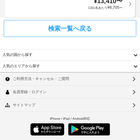
¥
13,410
〜
庫、
合
¥
6,705
1泊1名あたり
〜
液
が
晶
あ
テ
り
検索一覧へ戻る
レ
ま
ビ
す
が
あ
場
り
合
人気の国から探す
ま
に
す。
よ
人気のエリアから探す
客
り、
韓
室
チ
で
国
ソ
は
ェ
WiFi 
ッ
台
ウ
(無
ク
料)
湾
ル
イ
を
ン
中
ご
釜
時
利
国
山
用
に
い
政
香
仁
た
府