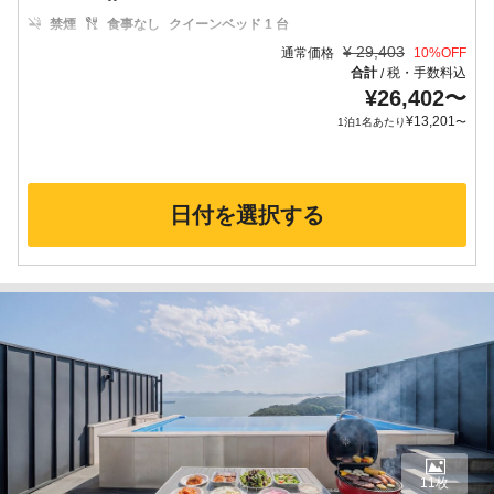
禁煙
食事なし
クイーンベッド 1 台
¥
29,403
通常価格
10
%OFF
合計
税・手数料込
/
¥
26,402
〜
¥
13,201
1泊1名あたり
〜
日付を選択する
11枚