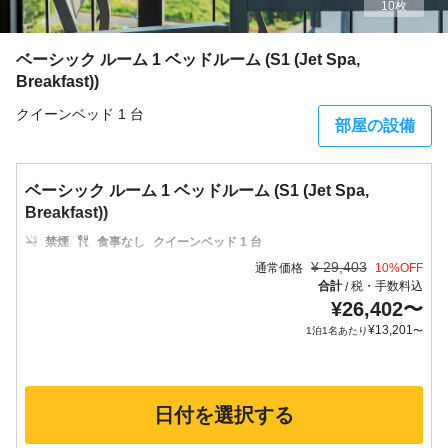
10枚
ベーシック ルーム 1 ベッドルーム (S1 (Jet Spa,
Breakfast))
クイーンベッド 1 台
部屋の設備
ベーシック ルーム 1 ベッドルーム (S1 (Jet Spa,
Breakfast))
禁煙
食事なし
クイーンベッド 1 台
¥
29,403
通常価格
10
%OFF
合計
税・手数料込
/
¥
26,402
〜
¥
13,201
1泊1名あたり
〜
日付を選択する