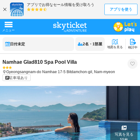
日付未定
2
名
・
1
部屋
地図を見る
検討中
Namhae Glad810 Spa Pool Villa
Gyeongsangnam-do
Namhae
17-5 Bitdamchon-gil, Nam-myeon
駐車場あり
写真を見る
55
枚