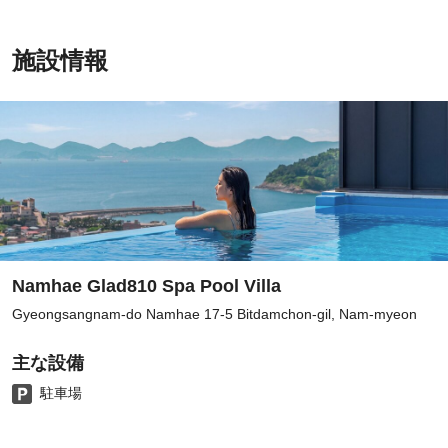
施設情報
Namhae Glad810 Spa Pool Villa
Gyeongsangnam-do Namhae 17-5 Bitdamchon-gil, Nam-myeon
主な設備
駐車場