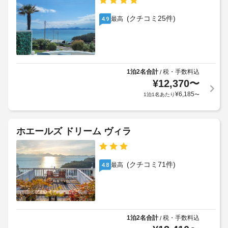
め
車
客
る
椅
(クチコミ25件)
最高
4.9
室
利
子
の
用
対
設
規
応
備
約
–
と
に
な
1泊2名合計
税・手数料込
/
サ
従
し
¥
12,370
〜
ー
っ
¥
6,185
1泊1名あたり
〜
ビ
て、
駐
ス
追
車
全
加
場
部
ゲ
ホエールズ ドリーム ヴィラ
(無
で 
ス
料)
5 
ト
室
料
あ
(クチコミ71件)
最高
4.8
テ
る
金
ラ
客
が
ス
室
か
に
か
は
る
冷
1泊2名合計
税・手数料込
/
場
蔵