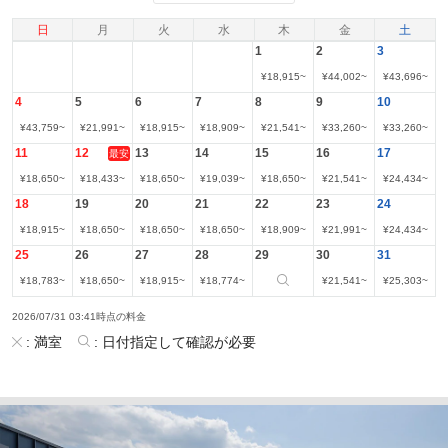
日
月
火
水
木
金
土
1
2
3
¥
18,915
~
¥
44,002
~
¥
43,696
~
4
5
6
7
8
9
10
¥
43,759
~
¥
21,991
~
¥
18,915
~
¥
18,909
~
¥
21,541
~
¥
33,260
~
¥
33,260
~
11
12
13
14
15
16
17
最安
¥
18,650
~
¥
18,433
~
¥
18,650
~
¥
19,039
~
¥
18,650
~
¥
21,541
~
¥
24,434
~
18
19
20
21
22
23
24
¥
18,915
~
¥
18,650
~
¥
18,650
~
¥
18,650
~
¥
18,909
~
¥
21,991
~
¥
24,434
~
25
26
27
28
29
30
31
¥
18,783
~
¥
18,650
~
¥
18,915
~
¥
18,774
~
¥
21,541
~
¥
25,303
~
2026/07/31 03:41時点の料金
:
満室
:
日付指定して確認が必要