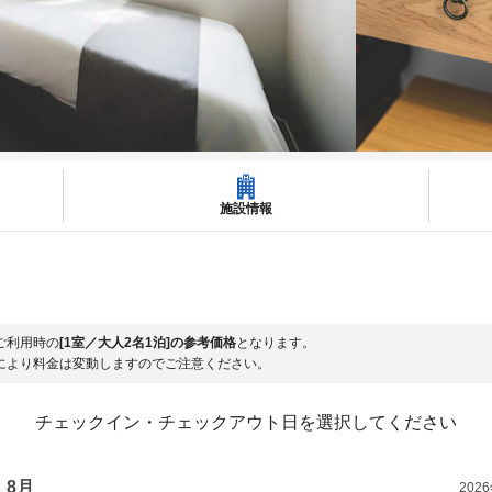
施設情報
ご利用時の
[1室／大人2名1泊]の参考価格
となります。
により料金は変動しますのでご注意ください。
チェックイン・チェックアウト日を選択してください
8月
202