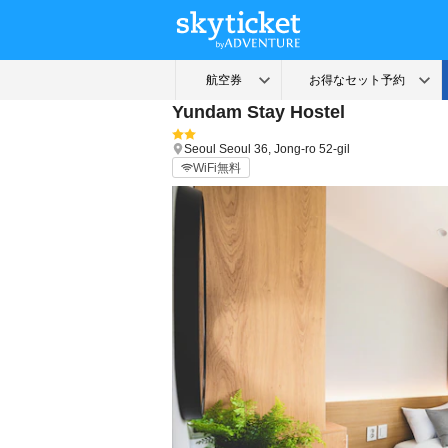
Yundam Stay Hostel
Seoul
Seoul
36, Jong-ro 52-gil
WiFi無料