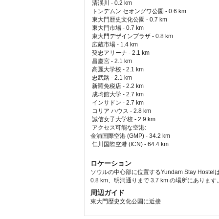
清渓川 - 0.2 km  
 トンデムン セオングワ公園 - 0.6 km  
 東大門歴史文化公園 - 0.7 km  
 東大門市場 - 0.7 km  
 東大門デザインプラザ - 0.8 km  
 広蔵市場 - 1.4 km  
 奨忠アリーナ - 2.1 km  
 昌慶宮 - 2.1 km  
 高麗大学校 - 2.1 km  
 忠武路 - 2.1 km  
 新羅免税店 - 2.2 km  
 成均館大学 - 2.7 km  
 インサドン - 2.7 km  
 コリア ハウス - 2.8 km  
 誠信女子大学校 - 2.9 km  
アクセス可能な空港: 
金浦国際空港 (GMP) - 34.2 km 
 仁川国際空港 (ICN) - 64.4 km 
ロケーション
ソウルの中心部に位置するYundam Stay H
0.8 km、明洞通りまで 3.7 km の場所にあります
周辺ガイド
東大門歴史文化公園に近接