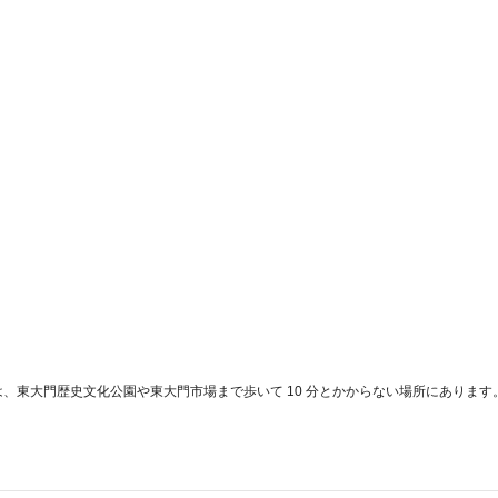
ostelは、東大門歴史文化公園や東大門市場まで歩いて 10 分とかからない場所にあり
。