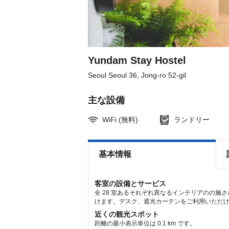
get
get
the
the
keyboard
keyboard
shortcuts
shortcuts
for
for
changing
changing
dates.
dates.
Yundam Stay Hostel
Seoul Seoul 36, Jong-ro 52-gil
主な設備
WiFi (無料)
ランドリー
基本情報
客室の設備とサービス
全 28 室あるそれぞれ異なるインテリアのの施
けます。デスク、遮光カーテンをご利用いただけ、
近くの観光スポット
距離の最小表示単位は 0.1 km です。