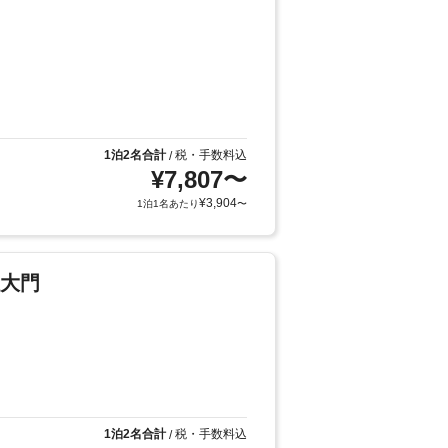
1泊2名合計
税・手数料込
/
¥
7,807
〜
¥
3,904
1泊1名あたり
〜
東大門
1泊2名合計
税・手数料込
/