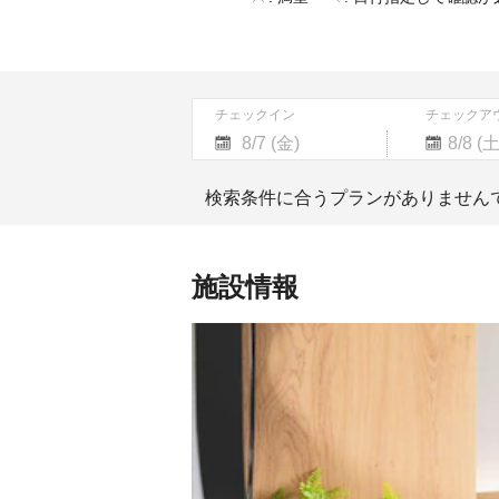
チェックイン
チェックア
Navigate
Navigate
forward
backward
検索条件に合うプランがありません
to
to
interact
interact
with
with
the
the
施設情報
calendar
calendar
and
and
select
select
a
a
date.
date.
Press
Press
the
the
question
question
mark
mark
key
key
to
to