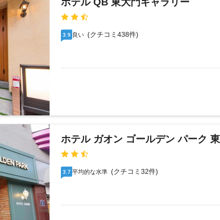
ホテル QB 東大門ギャラリー
(クチコミ438件)
良い
3.9
ホテル ガオン ゴールデン パーク 
(クチコミ32件)
平均的な水準
3.7