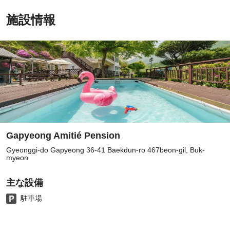
施設情報
Gapyeong Amitié Pension
Gyeonggi-do Gapyeong 36-41 Baekdun-ro 467beon-gil, Buk-
myeon
主な設備
駐車場