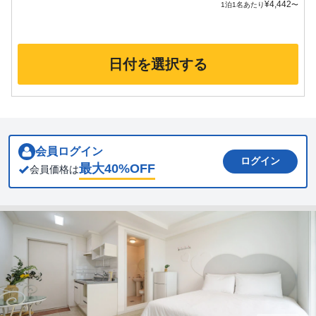
¥
4,442
1泊1名あたり
〜
日付を選択する
会員ログイン
ログイン
最大
40
%OFF
会員価格は