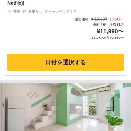
Netflix))
禁煙
食事なし
クイーンベッド 1 台
¥
13,337
通常価格
10
%OFF
合計
税・手数料込
/
¥
11,990
〜
¥
5,995
1泊1名あたり
〜
日付を選択する