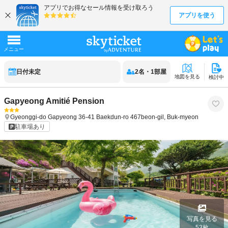
日付未定
2
名
・
1
部屋
地図を見る
検討中
Gapyeong Amitié Pension
Gyeonggi-do
Gapyeong
36-41 Baekdun-ro 467beon-gil, Buk-myeon
駐車場あり
写真を見る
53
枚