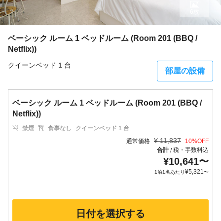
6枚
ベーシック ルーム 1 ベッドルーム (Room 201 (BBQ /
Netflix))
クイーンベッド 1 台
部屋の設備
ベーシック ルーム 1 ベッドルーム (Room 201 (BBQ /
Netflix))
禁煙
食事なし
クイーンベッド 1 台
¥
11,837
通常価格
10
%OFF
合計
税・手数料込
/
¥
10,641
〜
¥
5,321
1泊1名あたり
〜
日付を選択する