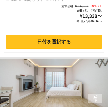
禁煙
食事なし
クイーンベッド 1 台
¥
14,837
通常価格
10
%OFF
合計
税・手数料込
/
¥
13,338
〜
¥
6,669
1泊1名あたり
〜
日付を選択する
6枚