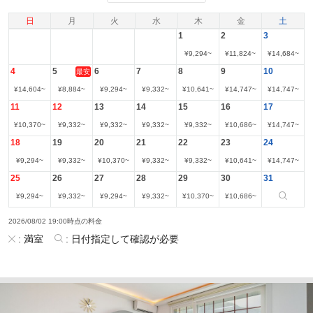
日
月
火
水
木
金
土
1
2
3
¥
9,294
~
¥
11,824
~
¥
14,684
~
4
5
6
7
8
9
10
最安
¥
14,604
~
¥
8,884
~
¥
9,294
~
¥
9,332
~
¥
10,641
~
¥
14,747
~
¥
14,747
~
11
12
13
14
15
16
17
¥
10,370
~
¥
9,332
~
¥
9,332
~
¥
9,332
~
¥
9,332
~
¥
10,686
~
¥
14,747
~
18
19
20
21
22
23
24
¥
9,294
~
¥
9,332
~
¥
10,370
~
¥
9,332
~
¥
9,332
~
¥
10,641
~
¥
14,747
~
25
26
27
28
29
30
31
¥
9,294
~
¥
9,332
~
¥
9,294
~
¥
9,332
~
¥
10,370
~
¥
10,686
~
2026/08/02 19:00時点の料金
:
満室
:
日付指定して確認が必要