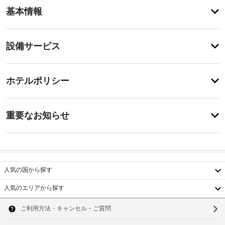
ア
基本情報
メ
ニ
テ
設
設備サービス
ィ
備・
屋
外
サ
チ
プ
ー
ホテルポリシー
ー
ェ
ビ
ル
ッ
な
ス
特
ク
ど
に
重要なお知らせ
の
イ
あ
レ
指
り
ン
ク
ま
定
15:00
リ
せ
喫
-
エ
ん
煙
22:00
ー
人気の国から探す
ス
シ
施
ペ
ョ
人気のエリアから探す
設
ン
ー
韓
設
の
ス
備
国
定
ソ
や、
め