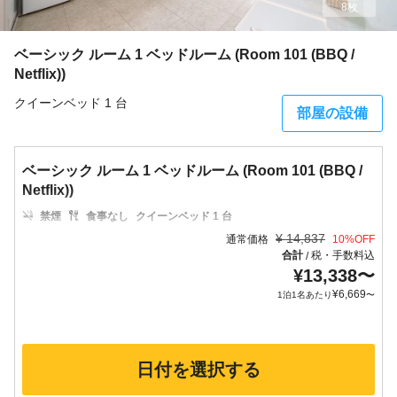
8枚
ベーシック ルーム 1 ベッドルーム (Room 101 (BBQ /
Netflix))
クイーンベッド 1 台
部屋の設備
ベーシック ルーム 1 ベッドルーム (Room 101 (BBQ /
Netflix))
禁煙
食事なし
クイーンベッド 1 台
¥
14,837
通常価格
10
%OFF
合計
税・手数料込
/
¥
13,338
〜
¥
6,669
1泊1名あたり
〜
日付を選択する