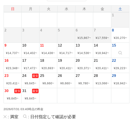
日
月
火
水
木
金
土
1
2
3
4
5
6
7
8
¥
15,867
~
¥
17,559
~
¥
20,270
~
9
10
11
12
13
14
15
¥
14,737
~
¥
14,402
~
¥
14,436
~
¥
14,717
~
¥
14,536
~
¥
18,942
~
16
17
18
19
20
21
22
¥
23,348
~
¥
17,472
~
¥
20,693
~
¥
20,411
~
¥
20,371
~
¥
20,411
~
¥
29,223
~
23
24
25
26
27
28
29
最安
¥
20,411
~
¥
8,645
~
¥
8,660
~
¥
8,660
~
¥
8,780
~
¥
13,066
~
¥
18,942
~
30
31
最安
最安
¥
8,645
~
¥
8,645
~
2026/07/31 03:40時点の料金
:
満室
:
日付指定して確認が必要