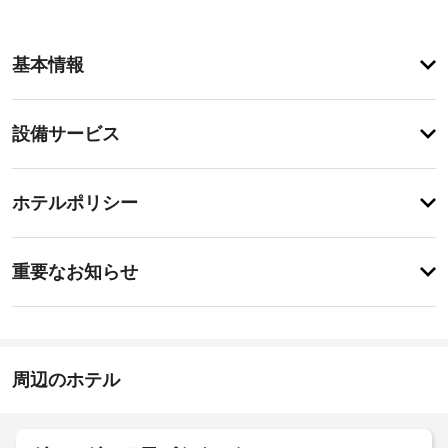
ア
基本情報
メ
ニ
テ
設
設備サービス
ィ
備・
屋
外
サ
登
プ
録
ー
ホテルポリシー
ー
が
ビ
ル
あ
な
ス
特
り
ど
に
ま
重要なお知らせ
の
あ
せ
レ
指
り
ん
ク
ま
定
リ
せ
喫
エ
ん
煙
ー
周辺のホテル
ス
シ
ペ
ョ
ン
ー
設
ス