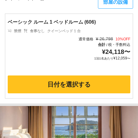
部屋の設備
ベーシック ルーム 1 ベッドルーム (606)
禁煙
食事なし
クイーンベッド 1 台
¥
26,798
通常価格
10
%OFF
合計
税・手数料込
/
¥
24,118
〜
¥
12,059
1泊1名あたり
〜
日付を選択する