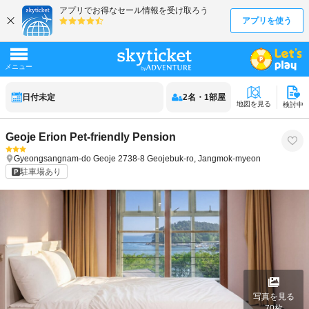
日付未定
2
名
・
1
部屋
地図を見る
検討中
Geoje Erion Pet-friendly Pension
Gyeongsangnam-do
Geoje
2738-8 Geojebuk-ro, Jangmok-myeon
駐車場あり
写真を見る
70
枚