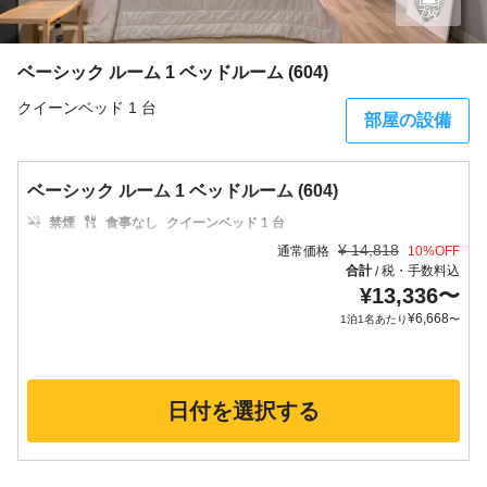
7枚
ベーシック ルーム 1 ベッドルーム (604)
クイーンベッド 1 台
部屋の設備
ベーシック ルーム 1 ベッドルーム (604)
禁煙
食事なし
クイーンベッド 1 台
¥
14,818
通常価格
10
%OFF
合計
税・手数料込
/
¥
13,336
〜
¥
6,668
1泊1名あたり
〜
日付を選択する