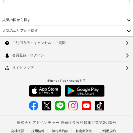
晶
テ
レ
人気の国から探す
ビ
が
人気のエリアから探す
あ
韓
り
ま
国
ソ
す。
客
台
ウ
室
湾
で
ル
は
中
釜
WiFi 
(無
国
山
料)
を
香
仁
ご
利
港
川
用
ベ
い
台
た
ト
北
だ
け
ナ
台