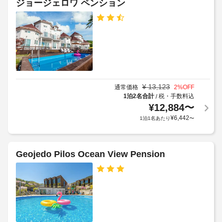
ジョージェロワ ペンション
備
を
屋
使
外
い、
テ
プ
ラ
ー
ス
ル
か
の
ら
数
の
¥
13,123
通常価格
2
%OFF
:
眺
1泊2名合計
税・手数料込
/
め
1
¥
12,884
〜
を
¥
6,442
1泊1名あたり
〜
お
車
楽
椅
し
子
み
Geojedo Pilos Ocean View Pension
対
い
た
応
だ
–
け
な
ま
し
す。
客
駐