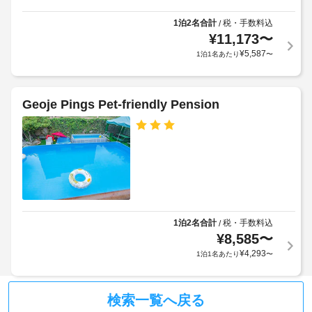
室
車
の
1泊2名合計
税・手数料込
/
場
設
¥
11,173
〜
(無
備
¥
5,587
1泊1名あたり
〜
料)
と
サ
テ
ー
ラ
Geoje Pings Pet-friendly Pension
ビ
ス
ス
全
部
で 
6 
室
あ
る
1泊2名合計
税・手数料込
/
客
室
¥
8,585
〜
に
¥
4,293
1泊1名あたり
〜
は
冷
蔵
検索一覧へ戻る
庫、
液