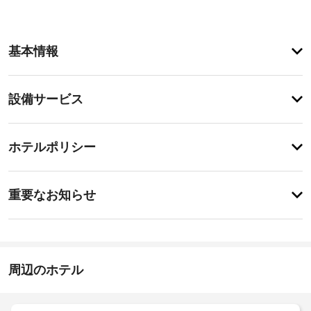
ア
基本情報
メ
ニ
テ
設
設備サービス
ィ
備・
こ
の
サ
チ
ペ
ー
ホテルポリシー
ン
ェ
ビ
シ
ッ
ョ
ス
特
ク
ン
に
重要なお知らせ
で
イ
あ
は、
指
り
ン
喫
ま
定
15:00
煙
せ
喫
-
ス
ん
煙
22:00
ペ
周辺のホテル
ス
ー
施
ペ
ス
設
や
ー