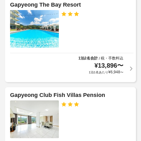
水
の
ス
Gapyeong The Bay Resort
上
定
ス
め
バ
キ
る
ー
ー 
利
(近
ベ
用
隣)
キ
な
規
ュ
ど
約
ー
の
に
グ
設
1泊2名合計
税・手数料込
/
従
リ
備
¥
13,896
〜
っ
や
ル
¥
6,948
1泊1名あたり
〜
て、
サ
ー
追
水
ビ
加
上
ス
ゲ
Gapyeong Club Fish Villas Pension
ス
を
ス
キ
利
ト
用
ー
料
で
(近
き
金
隣)
ま
が
す。
か
車
客
か