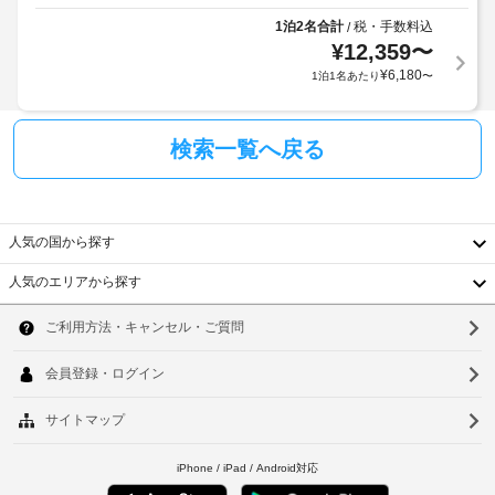
椅
室
る
1泊2名合計
税・手数料込
/
子
の
場
¥
12,359
〜
対
設
合
応
¥
6,180
1泊1名あたり
〜
備
が
–
と
あ
な
サ
り
し
検索一覧へ戻る
ー
ま
ビ
す
駐
ス
場
車
全
合
場
人気の国から探す
部
に
(無
で 
よ
人気のエリアから探す
26 
料)
り、
韓
室
チ
あ
国
ソ
る
ェ
客
ッ
台
ウ
室
ク
に
湾
ル
イ
は
ン
中
冷
釜
時
蔵
国
山
庫、
に