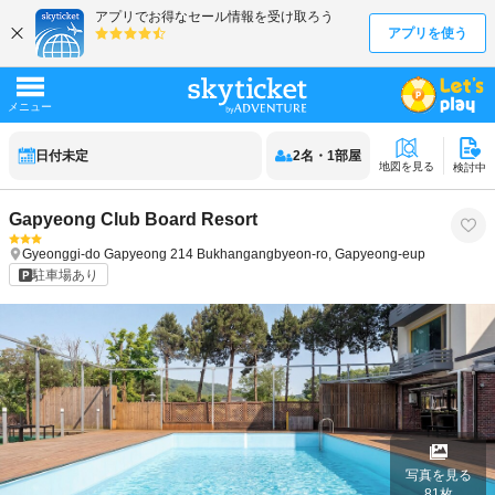
日付未定
2
名
・
1
部屋
地図を見る
検討中
Gapyeong Club Board Resort
Gyeonggi-do
Gapyeong
214 Bukhangangbyeon-ro, Gapyeong-eup
駐車場あり
写真を見る
81
枚