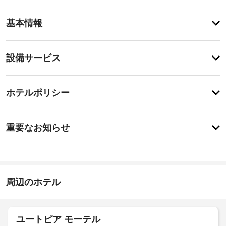
客
基本情報
室
の
設
設
設備サービス
備
備・
と
サ
サ
チ
ー
ー
ホテルポリシー
ェ
ビ
ビ
ッ
ス
ス
特
全
ク
に
重要なお知らせ
部
イ
あ
で 
屋
り
ン
2 
ま
根
室
15:00
せ
付
あ
-
ん
き
る
23:00
周辺のホテル
駐
冷
施
房
車
完
設
場
備
の
ユートピア モーテル
の
定