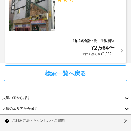
府
番
料)
発
組
行
を
フ
ご
の
ロ
覧
写
い
ン
真
た
ト
付
だ
1泊2名合計
税・手数料込
/
デ
き
け
¥
2,564
〜
ス
身
ま
¥
1,282
ク
1泊1名あたり
〜
す。
分
(時
証
近
間
明
く
検索一覧へ戻る
限
書
の
定)
と
観
付
光
随
ス
人気の国から探す
費
ポ
用
ッ
人気のエリアから探す
精
ト
韓
算
距
国
ソ
離
の
の
た