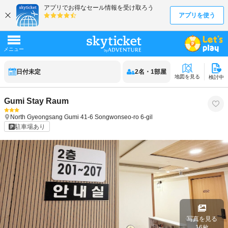
日付未定
2
名
・
1
部屋
地図を見る
検討中
Gumi Stay Raum
North Gyeongsang
Gumi
41-6 Songwonseo-ro 6-gil
駐車場あり
写真を見る
16
枚