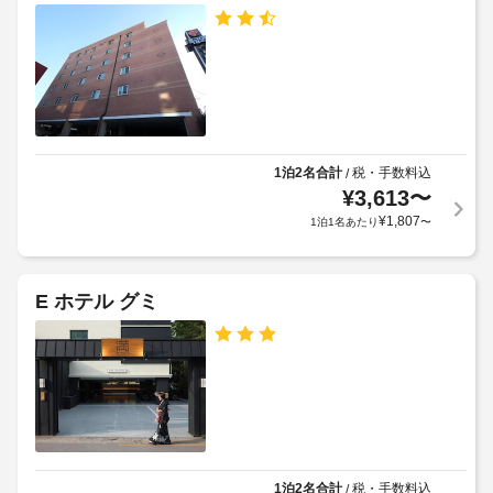
全
客
め
館
室
る
に
禁
利
は
煙
薄
用
型
規
車
テ
約
椅
レ
に
子
ビ
1泊2名合計
税・手数料込
/
従
が
対
¥
3,613
〜
っ
備
応
¥
1,807
1泊1名あたり
〜
わ
て、
–
っ
追
な
て
加
し
お
ゲ
E ホテル グミ
り、
ス
ゆ
ラ
ト
っ
ン
た
料
ド
り
金
リ
お
が
ー
く
か
つ
設
か
ろ
備
る
ぎ
1泊2名合計
税・手数料込
/