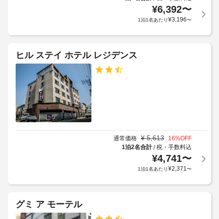
い
場
¥
6,392
〜
車
た
合
¥
3,196
椅
1泊1名あたり
〜
だ
が
け
子
あ
ま
対
り
す。
応
ヒル ステイ ホテル レジデンス
ま
WiFi 
の
(無
す
シ
料)
場
ャ
を
合
お
ト
に
使
ル
よ
い
サ
り、
い
ー
た
チ
ビ
だ
¥
5,613
通常価格
16
%OFF
ェ
ス
け
1泊2名合計
税・手数料込
/
ッ
る
な
¥
4,741
〜
ク
ほ
し
¥
2,371
イ
1泊1名あたり
〜
か、
ン
ケ
駐
ー
時
車
ブ
に
グミ ア モーテル
場
ル
政
の
(無