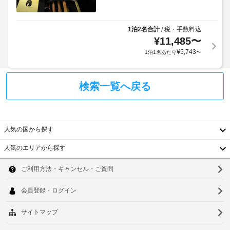
1泊2名合計
税・手数料込
/
¥
11,485
〜
¥
5,743
1泊1名あたり
〜
検索一覧へ戻る
人気の国から探す
人気のエリアから探す
韓
国
ソ
台
ウ
湾
ル
中
釜