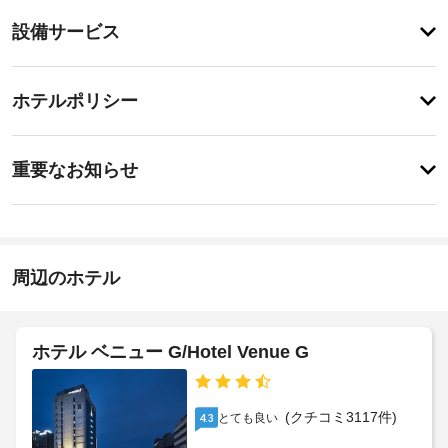
り
登
ま
設備サービス
録
せ
が
ん
あ
登
り
録
ホテルポリシー
ま
が
せ
あ
ん
特
り
に
ま
重要なお知らせ
あ
せ
り
ん
ま
せ
ん
周辺のホテル
ホテル ベニュー G/Hotel Venue G
(クチコミ3117件)
とても良い
4.3