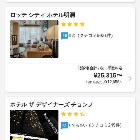
ロッテ シティ ホテル明洞
(クチコミ8021件)
最高
4.5
1泊2名合計
税・手数料込
/
¥
25,315
〜
¥
12,658
1泊1名あたり
〜
ホテル ザ デザイナーズ チョンノ
(クチコミ245件)
とても良い
4.1