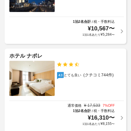
1泊2名合計
税・手数料込
/
¥
10,567
〜
¥
5,284
1泊1名あたり
〜
ホテル ナポレ
(クチコミ744件)
とても良い
4.3
¥
17,533
通常価格
7
%OFF
1泊2名合計
税・手数料込
/
¥
16,310
〜
¥
8,155
1泊1名あたり
〜