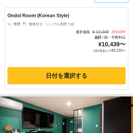
Ondol Room (Korean Style)
禁煙
朝食付き
シングル布団 3 組
¥
13,049
通常価格
20
%OFF
合計
税・手数料込
/
¥
10,439
〜
¥
5,220
1泊1名あたり
〜
日付を選択する