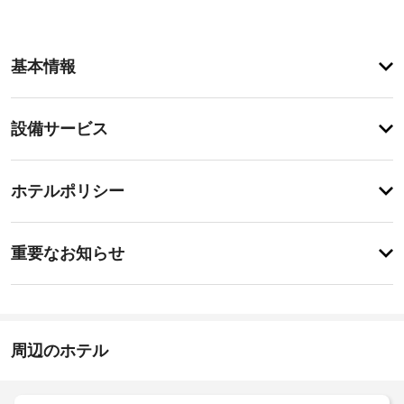
お
基本情報
食
事
無
設
料
設備サービス
の
備・
セ
サ
ル
チ
ー
ホテルポリシー
フ
ェ
サ
ビ
ッ
ー
ス
特
ビ
ク
に
重要なお知らせ
ス
イ
あ
の
エ
り
ン
朝
ま
レ
食
15:00
せ
ベ
を
-
ん
ー
毎
23:30
周辺のホテル
日、
タ
7:00 
施
ー
～ 
設
:
正