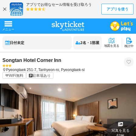
日付未定
2
名
・
1
部屋
地図を見る
検討中
Songtan Hotel Corner Inn
Pyeongtaek
251-7, Tanhyeon-ro, Pyeongtaek-si
WiFi無料
駐車場あり
写真を見る
63
枚