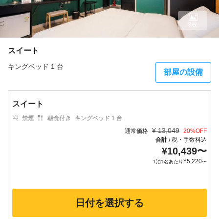
8枚
スイート
キングベッド 1 台
部屋の設備
スイート
禁煙
朝食付き
キングベッド 1 台
¥
13,049
通常価格
20
%OFF
合計
税・手数料込
/
¥
10,439
〜
¥
5,220
1泊1名あたり
〜
日付を選択する