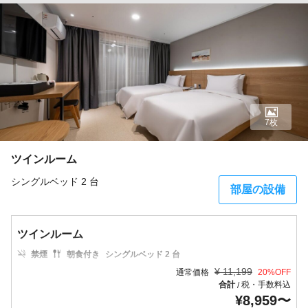
7枚
ツインルーム
シングルベッド 2 台
部屋の設備
ツインルーム
禁煙
朝食付き
シングルベッド 2 台
¥
11,199
通常価格
20
%OFF
合計
税・手数料込
/
¥
8,959
〜