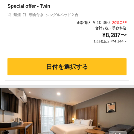
Special offer - Twin
禁煙
朝食付き
シングルベッド 2 台
¥
10,360
通常価格
20
%OFF
合計
税・手数料込
/
¥
8,287
〜
¥
4,144
1泊1名あたり
〜
日付を選択する