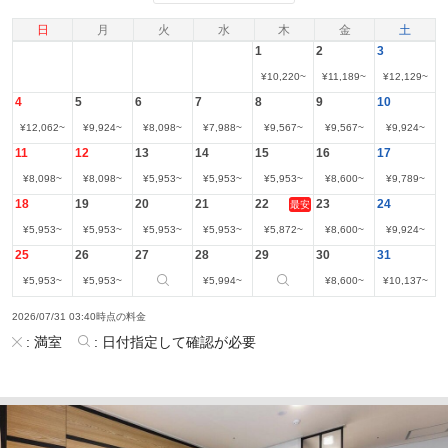
日
月
火
水
木
金
土
1
2
3
¥
10,220
~
¥
11,189
~
¥
12,129
~
4
5
6
7
8
9
10
¥
12,062
~
¥
9,924
~
¥
8,098
~
¥
7,988
~
¥
9,567
~
¥
9,567
~
¥
9,924
~
11
12
13
14
15
16
17
¥
8,098
~
¥
8,098
~
¥
5,953
~
¥
5,953
~
¥
5,953
~
¥
8,600
~
¥
9,789
~
18
19
20
21
22
23
24
最安
¥
5,953
~
¥
5,953
~
¥
5,953
~
¥
5,953
~
¥
5,872
~
¥
8,600
~
¥
9,924
~
25
26
27
28
29
30
31
¥
5,953
~
¥
5,953
~
¥
5,994
~
¥
8,600
~
¥
10,137
~
2026/07/31 03:40時点の料金
:
満室
:
日付指定して確認が必要