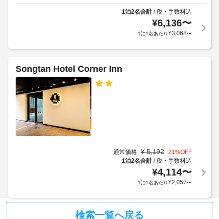
食
ビ
る
(無
1泊2名合計
税・手数料込
/
ス
場
¥
6,136
〜
料)
全
合
¥
3,068
1泊1名あたり
〜
部
が
全
で 
あ
44 
館
り
室
禁
Songtan Hotel Corner Inn
あ
ま
煙
る
す
冷
場
エ
房
合
完
レ
に
備
ベ
よ
の
ー
客
り、
タ
室
チ
ー
に
¥
5,192
通常価格
21
%OFF
ェ
:
は
1泊2名合計
税・手数料込
/
ッ
LED 
ド
¥
4,114
〜
ク
テ
ア
¥
2,057
イ
1泊1名あたり
〜
レ
幅
ビ
ン
(cm)
が
時
:
備
検索一覧へ戻る
に