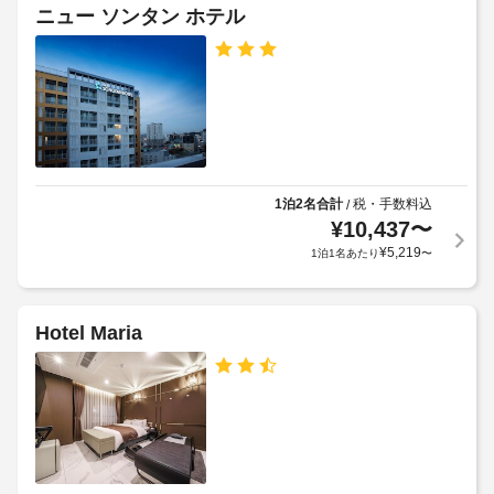
の
ド
ニュー ソンタン ホテル
午 
定
ア
ま
め
幅
で
る
お
(イ
召
利
ン
し
用
チ)
上
規
:
が
約
63
り
に
い
1泊2名合計
税・手数料込
/
従
た
毎
¥
10,437
〜
だ
っ
日
¥
5,219
け
1泊1名あたり
〜
て、
ま
追
セ
す。
加
ル
客
ゲ
Hotel Maria
フ
室
ス
サ
の
ト
ー
設
料
ビ
備
金
ス
と
が
の
サ
か
朝
ー
か