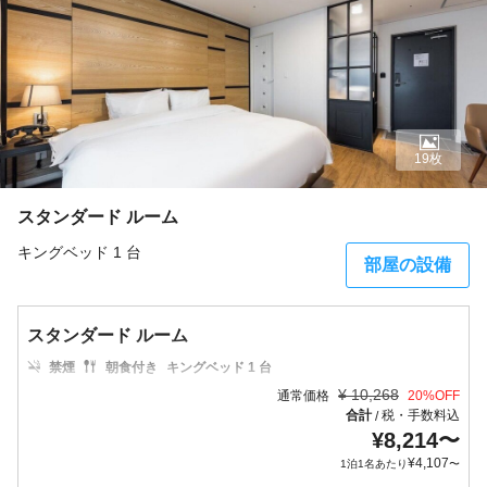
19枚
スタンダード ルーム
キングベッド 1 台
部屋の設備
スタンダード ルーム
禁煙
朝食付き
キングベッド 1 台
¥
10,268
通常価格
20
%OFF
合計
税・手数料込
/
¥
8,214
〜
¥
4,107
1泊1名あたり
〜