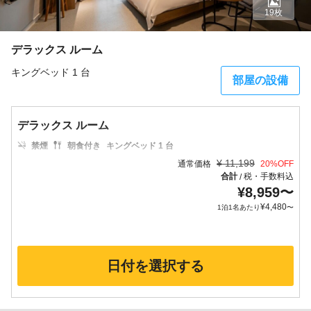
19枚
デラックス ルーム
キングベッド 1 台
部屋の設備
デラックス ルーム
禁煙
朝食付き
キングベッド 1 台
¥
11,199
通常価格
20
%OFF
合計
税・手数料込
/
¥
8,959
〜
¥
4,480
1泊1名あたり
〜
日付を選択する