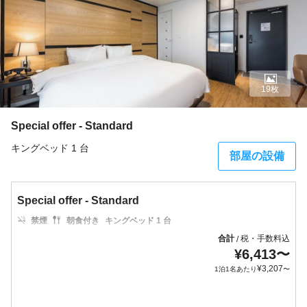
19枚
Special offer - Standard
キングベッド 1 台
部屋の設備
Special offer - Standard
禁煙
朝食付き
キングベッド 1 台
合計
税・手数料込
/
¥
6,413
〜
¥
3,207
1泊1名あたり
〜