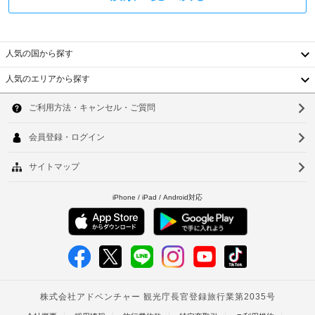
160
わ
政
っ
府
て
車
発
お
椅
り、
行
人気の国から探す
子
ゆ
の
対
っ
人気のエリアから探す
写
韓
た
応
真
り
–
付
国
ソ
お
な
き
く
し
台
ウ
つ
身
ろ
分
湾
ル
手
ぎ
証
い
中
荷
釜
明
た
物
書
国
だ
山
保
と
け
管
香
仁
ま
付
サ
す。
随
港
川
ー
WiFi 
費
(無
ビ
ベ
台
用
料)
ス
精
ト
を
北
算
お