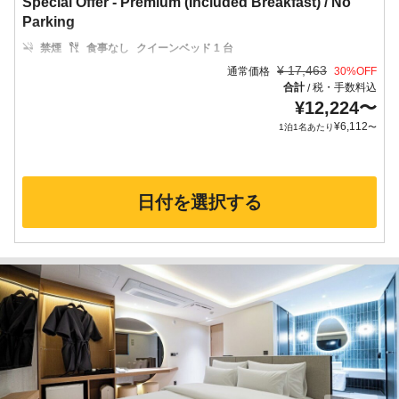
Special Offer - Premium (Included Breakfast) / No
Parking
禁煙
食事なし
クイーンベッド 1 台
¥
17,463
通常価格
30
%OFF
合計
税・手数料込
/
¥
12,224
〜
¥
6,112
1泊1名あたり
〜
日付を選択する