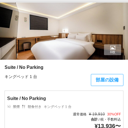
8枚
Suite / No Parking
キングベッド 1 台
部屋の設備
Suite / No Parking
禁煙
朝食付き
キングベッド 1 台
¥
19,910
通常価格
30
%OFF
合計
税・手数料込
/
¥
13,936
〜