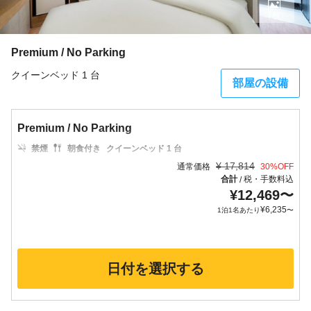
7枚
Premium / No Parking
クイーンベッド 1 台
部屋の設備
Premium / No Parking
禁煙
朝食付き
クイーンベッド 1 台
¥
17,814
通常価格
30
%OFF
合計
税・手数料込
/
¥
12,469
〜
¥
6,235
1泊1名あたり
〜
日付を選択する