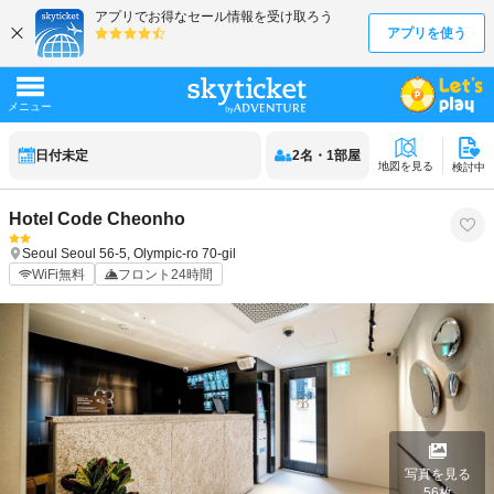
日付未定
2
名
・
1
部屋
地図を見る
検討中
Hotel Code Cheonho
Seoul
Seoul
56-5, Olympic-ro 70-gil
WiFi無料
フロント24時間
写真を見る
56
枚