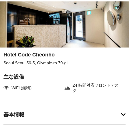
Hotel Code Cheonho
Seoul Seoul 56-5, Olympic-ro 70-gil
主な設備
24 時間対応フロントデス
WiFi (無料)
ク
客
基本情報
室
の
設