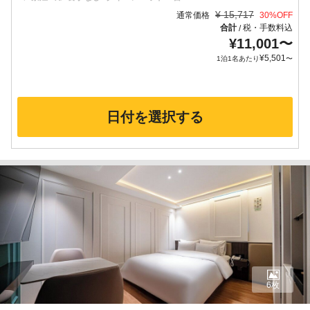
¥
15,717
通常価格
30
%OFF
合計
税・手数料込
/
¥
11,001
〜
¥
5,501
1泊1名あたり
〜
日付を選択する
6枚