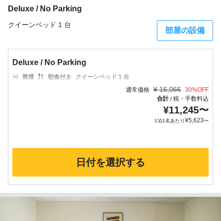
Deluxe / No Parking
クイーンベッド 1 台
部屋の設備
Deluxe / No Parking
禁煙
朝食付き
クイーンベッド 1 台
¥
16,066
通常価格
30
%OFF
合計
税・手数料込
/
¥
11,245
〜
¥
5,623
1泊1名あたり
〜
日付を選択する