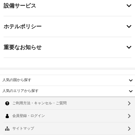
設
設備サービス
備
備・
と
サ
サ
チ
ー
ー
ホテルポリシー
ェ
ビ
ビ
ッ
ス
ス
事
全
ク
重要なお知らせ
部
前
イ
で 
全
に
ン
37 
館
知
室
15:00
禁
あ
-
る
煙
る
23:30
べ
人気の国から探す
冷
き
施
房
車
人気のエリアから探す
完
設
ホ
椅
韓
備
の
子
テ
の
国
定
ソ
対
ル
客
め
応
室
台
ポ
ウ
る
で、
–
リ
利
湾
ご
な
ル
シ
滞
用
し
中