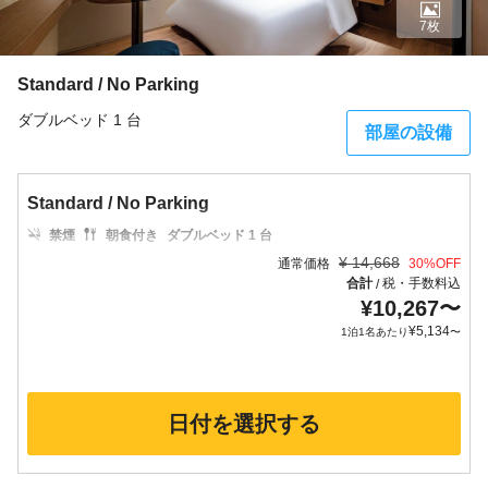
7枚
Standard / No Parking
ダブルベッド 1 台
部屋の設備
Standard / No Parking
禁煙
朝食付き
ダブルベッド 1 台
¥
14,668
通常価格
30
%OFF
合計
税・手数料込
/
¥
10,267
〜
¥
5,134
1泊1名あたり
〜
日付を選択する