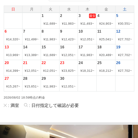
日
月
火
水
木
金
土
1
2
3
4
5
最安
¥
11,689
~
¥
11,983
~
¥
11,493
~
¥
24,903
~
¥
30,551
~
6
7
8
9
10
11
12
¥
14,320
~
¥
11,499
~
¥
11,983
~
¥
12,423
~
¥
12,051
~
¥
25,041
~
¥
27,702
~
13
14
15
16
17
18
19
¥
13,969
~
¥
13,389
~
¥
11,689
~
¥
12,051
~
¥
11,983
~
¥
20,489
~
¥
27,702
~
20
21
22
23
24
25
26
¥
14,399
~
¥
12,051
~
¥
12,051
~
¥
23,825
~
¥
18,312
~
¥
18,212
~
¥
27,702
~
27
28
29
30
¥
15,267
~
¥
15,651
~
¥
11,983
~
¥
12,051
~
2026/08/02 18:59時点の料金
:
満室
:
日付指定して確認が必要