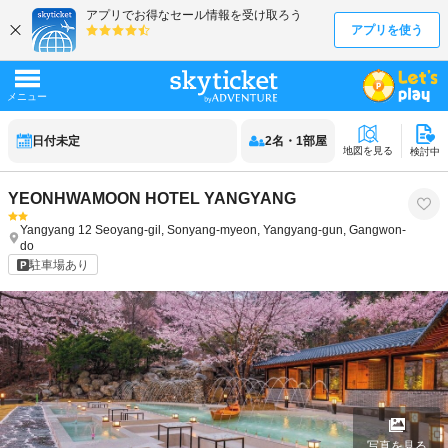
日付未定
2
名
・
1
部屋
地図を見る
検討中
YEONHWAMOON HOTEL YANGYANG
Yangyang
12 Seoyang-gil, Sonyang-myeon, Yangyang-gun, Gangwon-
do
駐車場あり
写真を見る