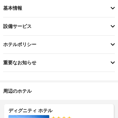
客
基本情報
室
の
設
設
設備サービス
備
備・
と
サ
サ
チ
ー
ー
ホテルポリシー
ェ
ビ
ビ
ッ
ス
ス
特
全
ク
に
重要なお知らせ
部
イ
あ
で 
エ
り
ン
17 
ま
レ
室
15:00
せ
ベ
あ
-
ん
ー
る
深
周辺のホテル
タ
客
夜
室
0
ー
で、
時
:
お
ド
ディグニティ ホテル
施
く
ア
つ
設