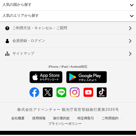
に
ー
人気の国から探す
2286
政
フ
府
ィ
人気のエリアから探す
車
発
韓
ー
椅
ビ
行
国
ソ
ー
子
の
チ 
対
写
台
ウ
- 
応
真
4.7 
湾
ル
–
付
km  
な
き
中
釜
し
イ
身
国
ル
山
分
ヒ
証
駐
香
仁
ョ
明
車
ン
港
川
書
場
美
と
(無
術
ベ
台
館 
付
料)
ト
- 
随
北
5.5 
費
エ
ナ
台
km  
用
ク
ム
精
南
ス
ヒ
算
プ
ュ