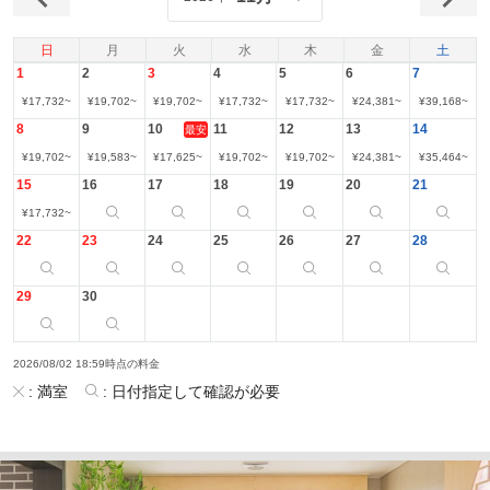
日
月
火
水
木
金
土
1
2
3
4
5
6
7
¥
17,732
~
¥
19,702
~
¥
19,702
~
¥
17,732
~
¥
17,732
~
¥
24,381
~
¥
39,168
~
8
9
10
11
12
13
14
最安
¥
19,702
~
¥
19,583
~
¥
17,625
~
¥
19,702
~
¥
19,702
~
¥
24,381
~
¥
35,464
~
15
16
17
18
19
20
21
¥
17,732
~
22
23
24
25
26
27
28
29
30
2026/08/02 18:59時点の料金
:
満室
:
日付指定して確認が必要