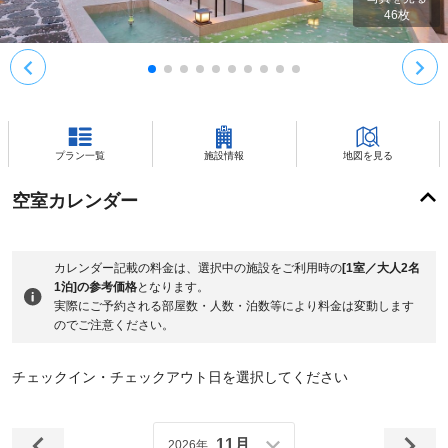
46
枚
プラン一覧
施設情報
地図を見る
空室カレンダー
カレンダー記載の料金は、選択中の施設をご利用時の
[1室／大人2名
1泊]の参考価格
となります。
実際にご予約される部屋数・人数・泊数等により料金は変動します
のでご注意ください。
チェックイン・チェックアウト日を選択してください
11月
2026年