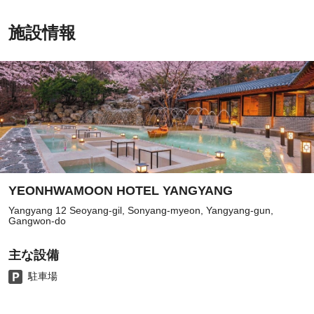
施設情報
YEONHWAMOON HOTEL YANGYANG
Yangyang 12 Seoyang-gil, Sonyang-myeon, Yangyang-gun,
Gangwon-do
主な設備
駐車場