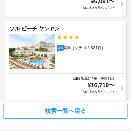
¥
6,091
〜
室
く
か
清
¥
3,046
の
1泊1名あたり
〜
る
掃
観
場
(要
光
合
リ
ス
が
ソル ビーチ ヤンヤン
ク
ポ
あ
エ
ッ
り
ス
ト
ま
(クチコミ521件)
最高
4.5
ト)
距
す
離
場
の
エ
合
最
レ
に
小
ベ
よ
表
1泊2名合計
税・手数料込
/
ー
示
り、
¥
16,719
〜
タ
単
チ
¥
8,360
1泊1名あたり
〜
位
ー
ェ
は 
:
ッ
0.1 
ド
ク
km 
検索一覧へ戻る
ア
イ
で
幅
す。
ン
(cm)
時
サ
: