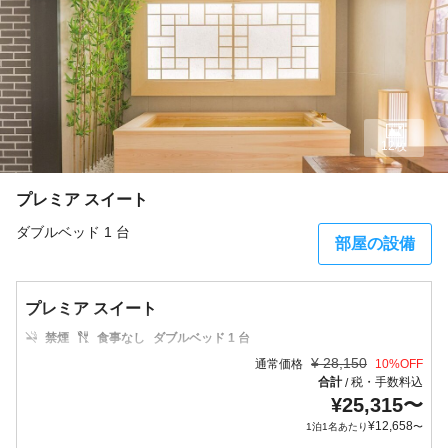
12枚
プレミア スイート
ダブルベッド 1 台
部屋の設備
プレミア スイート
禁煙
食事なし
ダブルベッド 1 台
¥
28,150
通常価格
10
%OFF
合計
税・手数料込
/
¥
25,315
〜
¥
12,658
1泊1名あたり
〜