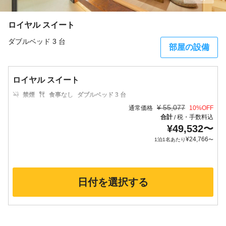
ロイヤル スイート
ダブルベッド 3 台
部屋の設備
ロイヤル スイート
禁煙
食事なし
ダブルベッド 3 台
¥
55,077
通常価格
10
%OFF
合計
税・手数料込
/
¥
49,532
〜
¥
24,766
1泊1名あたり
〜
日付を選択する