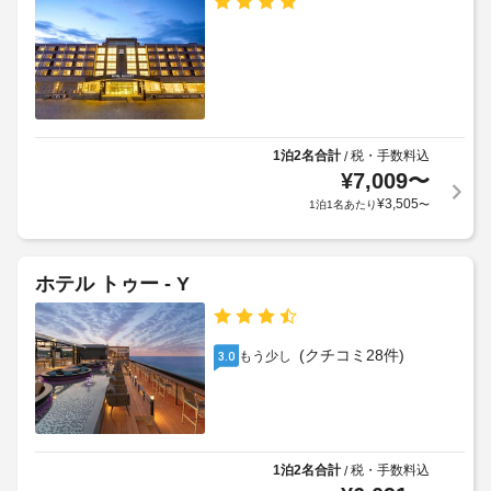
幅
ろ
の
(イ
ぎ
定
く
ン
め
だ
チ)
る
さ
:
利
い。
900
客
用
室
規
1泊2名合計
税・手数料込
/
で
タ
¥
7,009
〜
約
は
オ
に
¥
3,505
1泊1名あたり
〜
WiFi 
ル
従
(無
の
っ
料)
交
を
て、
ホテル トゥー - Y
換
ご
追
利
(要
加
用
リ
ゲ
い
ク
(クチコミ28件)
もう少し
3.0
ス
た
エ
ト
だ
ス
け
料
ト)
ま
金
す。
が
客
1泊2名合計
税・手数料込
/
近
か