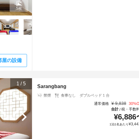
5枚
部屋の設備
1
/
5
Sarangbang
禁煙
食事なし
ダブルベッド 1 台
¥
9,838
通常価格
30
%O
合計
税・手数
/
¥
6,886
¥
3,44
1泊1名あたり