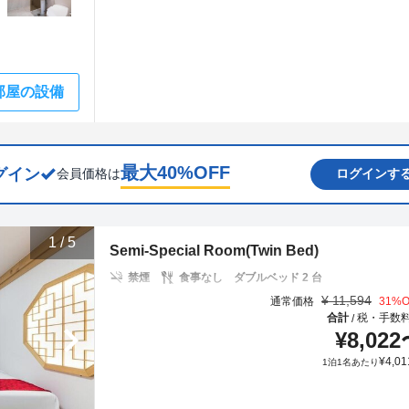
部屋の設備
最大
40
%OFF
グイン
会員価格は
ログインす
1
/
5
Semi-Special Room(Twin Bed)
禁煙
食事なし
ダブルベッド 2 台
¥
11,594
通常価格
31
%O
合計
税・手数
/
¥
8,022
¥
4,01
1泊1名あたり