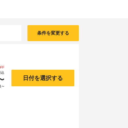
条件を変更する
FF
料込
日付を選択する
〜
1
〜