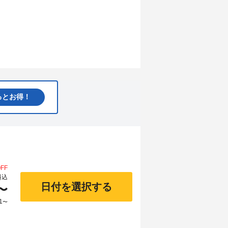
るとお得！
FF
料込
日付を選択する
〜
1
〜