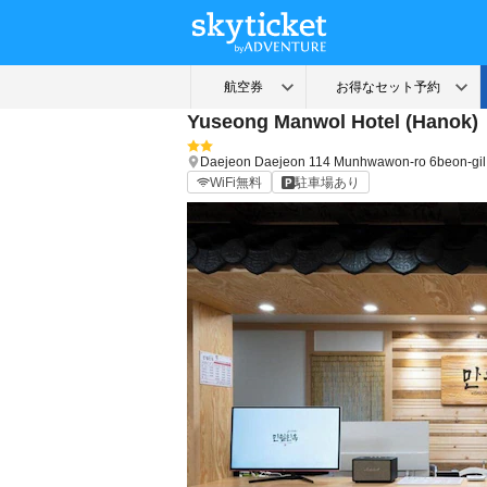
Yuseong Manwol Hotel (Hanok)
Daejeon
Daejeon
114 Munhwawon-ro 6beon-gil
WiFi無料
駐車場あり