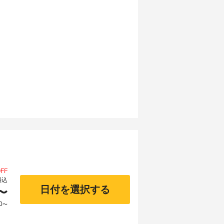
FF
料込
日付を選択する
〜
0
〜