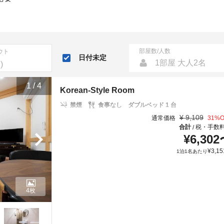
部屋数/人数
ウト
日付未定
1部屋 大人2名
1
/
4
Korean-Style Room
禁煙
食事なし
ダブルベッド 1 台
¥
9,109
通常価格
31
%O
合計
税・手数
/
¥
6,302
¥
3,15
1泊1名あたり
4枚