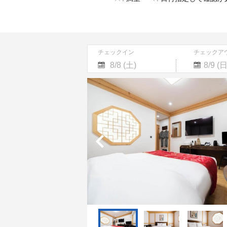
チェックイン
チェックア
Navigate
Navigate
forward
backward
to
to
interact
interact
with
with
the
the
calendar
calendar
and
and
select
select
a
a
date.
date.
Press
Press
the
the
question
question
mark
mark
key
key
to
to