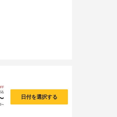
FF
料込
日付を選択する
〜
3
〜