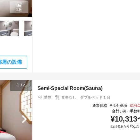
5枚
部屋の設備
1
/
4
Semi-Special Room(Sauna)
禁煙
食事なし
ダブルベッド 1 台
¥
14,906
通常価格
31
%O
合計
税・手数
/
¥
10,313
¥
5,15
1泊1名あたり