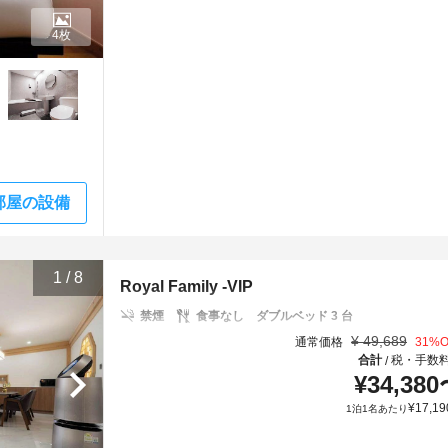
4枚
部屋の設備
1
/
8
Royal Family -VIP
禁煙
食事なし
ダブルベッド 3 台
¥
49,689
通常価格
31
%O
合計
税・手数
/
¥
34,380
¥
17,19
1泊1名あたり