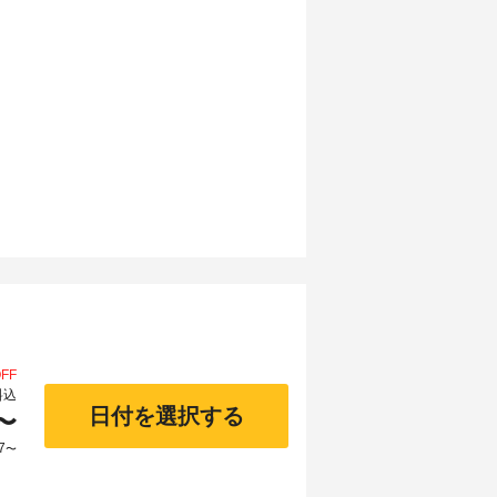
FF
料込
日付を選択する
〜
7
〜