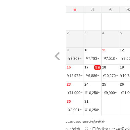
日
月
火
水
2
3
4
5
9
10
11
12
¥
8,303
~
¥
7,783
~
¥
7,518
~
¥
7,5
16
17
18
19
最安
¥
12,972
~
¥
6,886
~
¥
10,270
~
¥
10,7
23
24
25
26
¥
11,000
~
¥
10,250
~
¥
9,900
~
¥
11,0
30
31
¥
8,901
~
¥
10,250
~
2026/08/02 18:59時点の料金
:
満室
:
日付指定して確認が