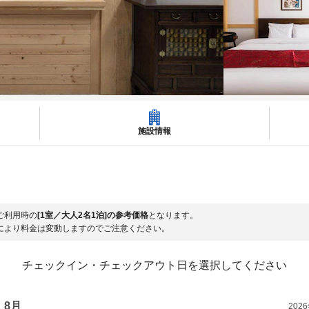
施設情報
ご利用時の
[1室／大人2名1泊]の参考価格
となります。
により料金は変動しますのでご注意ください。
チェックイン・チェックアウト日を選択してください
8月
202