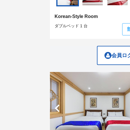
get
get
the
the
keyboard
keyboard
Korean-Style Room
shortcuts
shortcuts
for
for
ダブルベッド 1 台
changing
changing
dates.
dates.
会員ロ