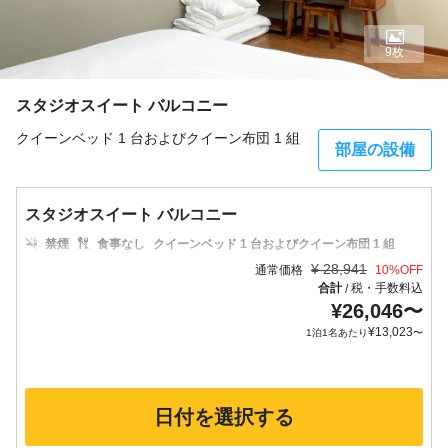
9枚
スタジオスイート バルコニー
クイーンベッド 1 台およびクイーン布団 1 組
部屋の設備
スタジオスイート バルコニー
禁煙
食事なし
クイーンベッド 1 台およびクイーン布団 1 組
¥
28,941
通常価格
10
%OFF
合計
税・手数料込
/
¥
26,046
〜
¥
13,023
1泊1名あたり
〜
日付を選択する