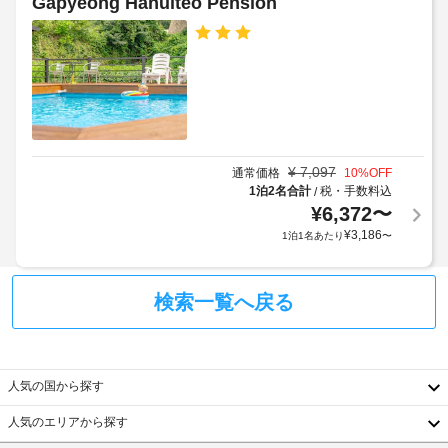
Gapyeong Hanulteo Pension
屋
ン
が
根
あ
な
り、
し
ゆ
駐
っ
車
た
場
り
お
く
¥
7,097
通常価格
10
%OFF
客
つ
1泊2名合計
税・手数料込
/
室
ろ
¥
6,372
〜
清
ぎ
¥
3,186
1泊1名あたり
〜
掃
い
た
(要
だ
リ
け
検索一覧へ戻る
ク
ま
エ
す。
ス
客
ト)
室
で
人気の国から探す
は
全
WiFi 
人気のエリアから探す
館
韓
(無