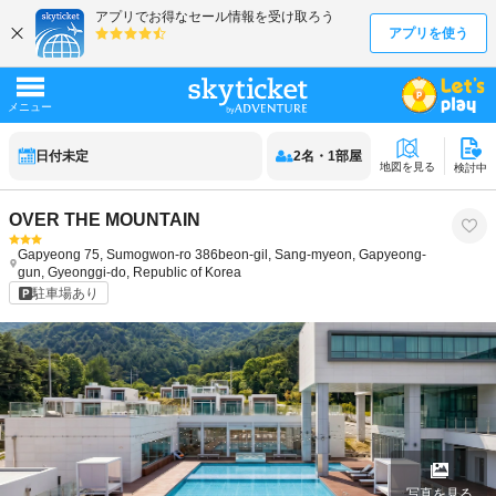
日付未定
2
名
・
1
部屋
地図を見る
検討中
OVER THE MOUNTAIN
Gapyeong
75, Sumogwon-ro 386beon-gil, Sang-myeon, Gapyeong-
gun, Gyeonggi-do, Republic of Korea
駐車場あり
写真を見る