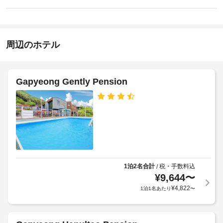
室
屋
り
ん
あ
ま
根
る
せ
付
客
ん
き
室
周辺のホテル
駐
に
は、
車
冷
場
蔵
Gapyeong Gently Pension
庫、
タ
コ
オ
ン
ロ
ル
な
の
ど
交
の
換
備
(要
わ
リ
っ
1泊2名合計
税・手数料込
/
た
ク
¥
9,644
〜
簡
エ
¥
4,822
1泊1名あたり
〜
易
ス
キ
ト)
ッ
チ