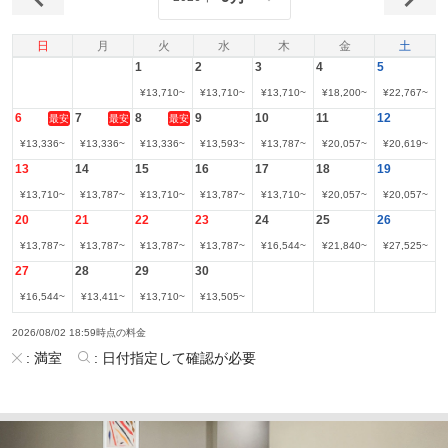
日
月
火
水
木
金
土
1
2
3
4
5
¥
13,710
~
¥
13,710
~
¥
13,710
~
¥
18,200
~
¥
22,767
~
6
7
8
9
10
11
12
最安
最安
最安
¥
13,336
~
¥
13,336
~
¥
13,336
~
¥
13,593
~
¥
13,787
~
¥
20,057
~
¥
20,619
~
13
14
15
16
17
18
19
¥
13,710
~
¥
13,787
~
¥
13,710
~
¥
13,787
~
¥
13,710
~
¥
20,057
~
¥
20,057
~
20
21
22
23
24
25
26
¥
13,787
~
¥
13,787
~
¥
13,787
~
¥
13,787
~
¥
16,544
~
¥
21,840
~
¥
27,525
~
27
28
29
30
¥
16,544
~
¥
13,411
~
¥
13,710
~
¥
13,505
~
2026/08/02 18:59時点の料金
:
満室
:
日付指定して確認が必要