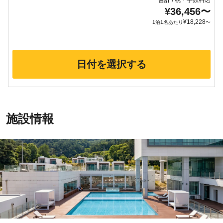
合計
税・手数料込
/
¥
36,456
〜
¥
18,228
1泊1名あたり
〜
日付を選択する
施設情報