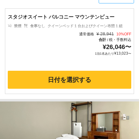
スタジオスイート バルコニー マウンテンビュー
禁煙
食事なし
クイーンベッド 1 台およびクイーン布団 1 組
¥
28,941
通常価格
10
%OFF
合計
税・手数料込
/
¥
26,046
〜
¥
13,023
1泊1名あたり
〜
日付を選択する