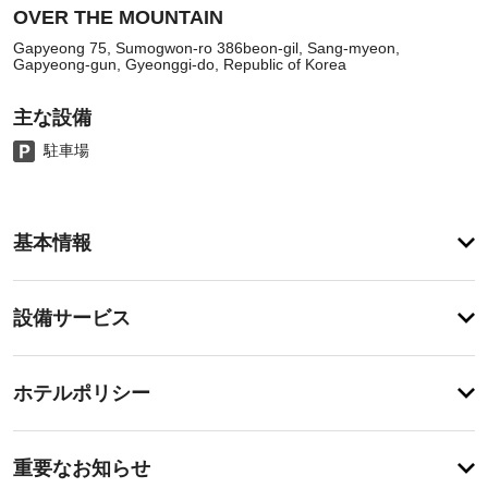
OVER THE MOUNTAIN
Gapyeong 75, Sumogwon-ro 386beon-gil, Sang-myeon,
Gapyeong-gun, Gyeonggi-do, Republic of Korea
主な設備
駐車場
客
基本情報
室
の
設
設
設備サービス
備
備・
と
サ
サ
登
ー
録
ー
ホテルポリシー
が
ビ
ビ
あ
ス
ス
特
り
全 
に
ま
重要なお知らせ
30 
あ
せ