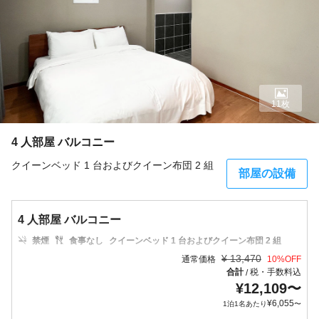
11枚
4 人部屋 バルコニー
クイーンベッド 1 台およびクイーン布団 2 組
部屋の設備
4 人部屋 バルコニー
禁煙
食事なし
クイーンベッド 1 台およびクイーン布団 2 組
¥
13,470
通常価格
10
%OFF
合計
税・手数料込
/
¥
12,109
〜
¥
6,055
1泊1名あたり
〜