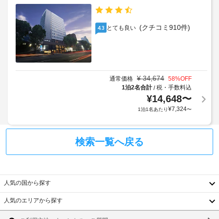
ス
ス
シ
ト
全
ャ
料
部
(クチコミ910件)
ト
とても良い
4.3
で 
金
ル
45 
が
サ
室
か
ー
あ
か
ビ
る
る
¥
34,674
客
ス
通常価格
58
%OFF
場
室
1泊2名合計
税・手数料込
/
な
に
合
¥
14,648
〜
し
は、
が
¥
7,324
1泊1名あたり
〜
ス
あ
手
マ
り
荷
ー
ま
検索一覧へ戻る
ト
物
す
テ
保
レ
場
管
ビ
合
サ
が
に
ー
人気の国から探す
備
よ
ビ
わ
り、
人気のエリアから探す
っ
ス
韓
チ
て