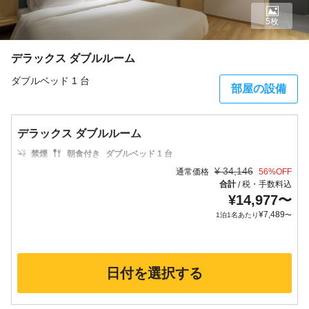
5枚
デラックス ダブルルーム
ダブルベッド 1 台
部屋の設備
デラックス ダブルルーム
禁煙
朝食付き
ダブルベッド 1 台
¥
34,146
通常価格
56
%OFF
合計
税・手数料込
/
¥
14,977
〜
¥
7,489
1泊1名あたり
〜
日付を選択する