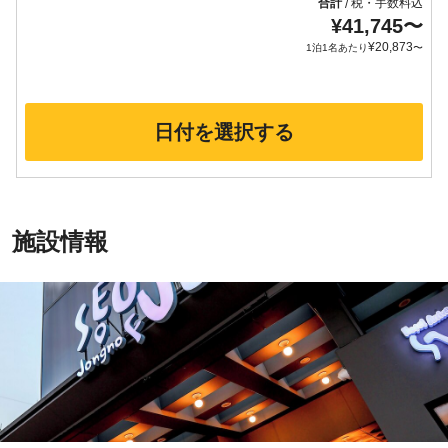
合計
税・手数料込
/
¥
41,745
〜
¥
20,873
1泊1名あたり
〜
日付を選択する
施設情報