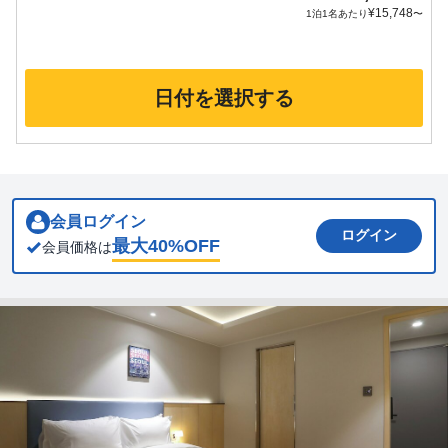
¥
15,748
1泊1名あたり
〜
日付を選択する
会員ログイン
ログイン
最大
40
%OFF
会員価格は