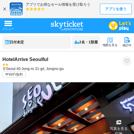
日付未定
2
名
・
1
部屋
地図を見る
検討中
HotelArrive Seoulful
Seoul
40 Jong-ro 31-gil, Jongno-gu
WiFi無料
写真を見る
41
枚