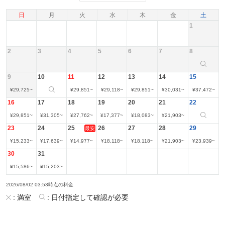
日
月
火
水
木
金
土
1
2
3
4
5
6
7
8
9
10
11
12
13
14
15
¥
29,725
~
¥
29,851
~
¥
29,118
~
¥
29,851
~
¥
30,031
~
¥
37,472
~
16
17
18
19
20
21
22
¥
29,851
~
¥
31,305
~
¥
27,762
~
¥
17,377
~
¥
18,083
~
¥
21,903
~
23
24
25
26
27
28
29
最安
¥
15,233
~
¥
17,639
~
¥
14,977
~
¥
18,118
~
¥
18,118
~
¥
21,903
~
¥
23,939
~
30
31
¥
15,586
~
¥
15,203
~
2026/08/02 03:53時点の料金
:
満室
:
日付指定して確認が必要