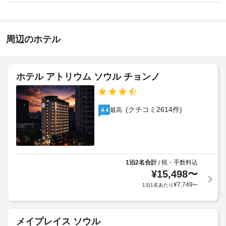
ン
売
ま
椅
16:00
機
せ
子
-
な
ん
対
22:00
ど
周辺のホテル
応
を
施
(制
ご
設
利
限
用
の
あ
ホテル アトリウム ソウル チョンノ
い
定
り)
た
め
だ
る
自
け
(クチコミ2614件)
最高
4.4
利
ま
動
用
す。
販
規
売
客
約
機
室
に
の
1泊2名合計
税・手数料込
/
従
設
車
¥
15,498
〜
っ
備
椅
¥
7,749
1泊1名あたり
〜
て、
と
子
追
サ
対
加
ー
応
ゲ
メイプレイス ソウル
ビ
の