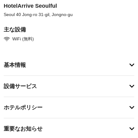
HotelArrive Seoulful
Seoul 40 Jong-ro 31-gil, Jongno-gu
主な設備
WiFi (無料)
ア
基本情報
メ
ニ
テ
設
設備サービス
ィ
備・
便
利
サ
チ
な
ー
ホテルポリシー
WiFi 
ェ
ビ
(無
ッ
料)、
ス
特
ク
自
に
重要なお知らせ
動
イ
あ
販
車
り