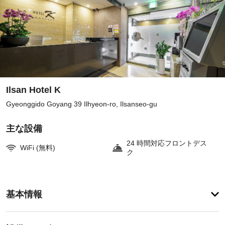
Ilsan Hotel K
Gyeonggido Goyang 39 Ilhyeon-ro, Ilsanseo-gu
主な設備
24 時間対応フロントデス
WiFi (無料)
ク
客
基本情報
室
の
設