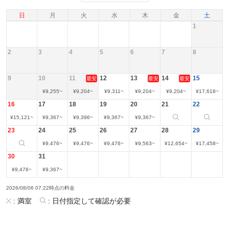
日
月
火
水
木
金
土
1
2
3
4
5
6
7
8
9
10
11
12
13
14
15
最安
最安
最安
¥
9,255
~
¥
9,204
~
¥
9,311
~
¥
9,204
~
¥
9,204
~
¥
17,618
~
16
17
18
19
20
21
22
¥
15,121
~
¥
9,367
~
¥
9,396
~
¥
9,367
~
¥
9,367
~
23
24
25
26
27
28
29
¥
9,476
~
¥
9,476
~
¥
9,476
~
¥
9,563
~
¥
12,654
~
¥
17,458
~
30
31
¥
9,476
~
¥
9,367
~
2026/08/06 07:22時点の料金
:
満室
:
日付指定して確認が必要