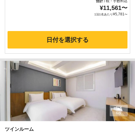
合計
税・手数料込
/
¥
11,561
〜
¥
5,781
1泊1名あたり
〜
日付を選択する
6枚
ツインルーム