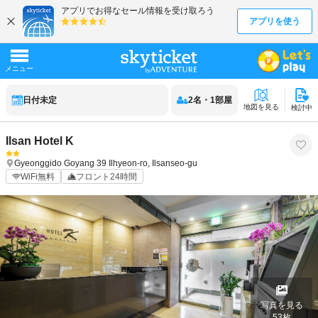
日付未定
2
名
・
1
部屋
地図を見る
検討中
Ilsan Hotel K
Gyeonggido
Goyang
39 Ilhyeon-ro, Ilsanseo-gu
WiFi無料
フロント24時間
写真を見る
53
枚