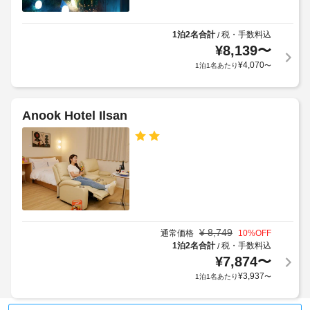
テ
手
レ
荷
ビ
1泊2名合計
税・手数料込
/
が
物
¥
8,139
〜
備
保
¥
4,070
1泊1名あたり
〜
わ
管
っ
サ
て
ー
お
Anook Hotel Ilsan
ビ
り、
ゆ
ス
っ
た
エ
り
ク
お
ス
く
つ
プ
ろ
レ
ぎ
¥
8,749
通常価格
10
%OFF
ス
い
1泊2名合計
税・手数料込
/
チ
た
¥
7,874
〜
ェ
だ
¥
3,937
1泊1名あたり
〜
ッ
け
ま
ク
す。
イ