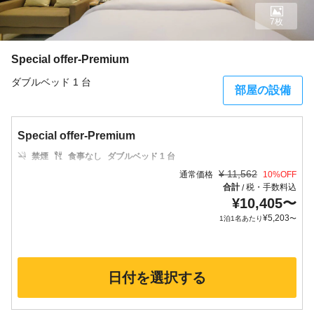
7枚
Special offer-Premium
ダブルベッド 1 台
部屋の設備
Special offer-Premium
禁煙
食事なし
ダブルベッド 1 台
¥
11,562
通常価格
10
%OFF
合計
税・手数料込
/
¥
10,405
〜
¥
5,203
1泊1名あたり
〜
日付を選択する