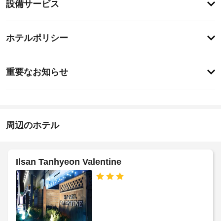
設
設備サービス
備
備・
と
サ
サ
登
ー
録
ー
ホテルポリシー
が
ビ
ビ
あ
ス
ス
特
り
全
に
ま
重要なお知らせ
部
あ
せ
で 
全
り
ん
35 
ま
館
室
せ
禁
あ
ん
煙
る
周辺のホテル
冷
房
車
完
椅
備
子
Ilsan Tanhyeon Valentine
の
対
客
応
室
に
–
は
な
薄
し
型