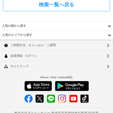
WiFi 
検索一覧へ戻る
ン
(無
料)
エ
を
お
レ
使
人気の国から探す
ベ
い
ー
い
人気のエリアから探す
タ
韓
た
ー
だ
国
ソ
け
る
ウ
台
ウ
ほ
ォ
か、
湾
ー
ル
ケ
タ
ー
中
釜
ー
ブ
国
サ
ル
山
の
ー
香
仁
番
バ
組
港
ー
川
を
ご
ベ
台
共
覧
ト
い
用
北