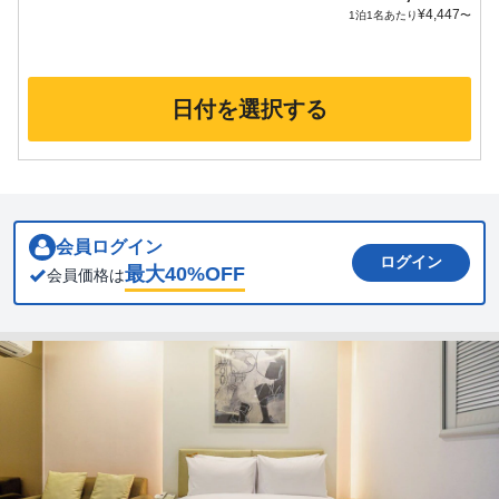
¥
4,447
1泊1名あたり
〜
日付を選択する
会員ログイン
ログイン
最大
40
%OFF
会員価格は