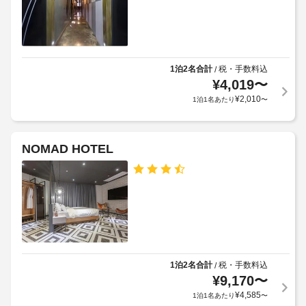
ル
ト
サ
フ
料
ー
サ
金
ビ
ー
が
ス
ビ
か
全
1泊2名合計
税・手数料込
/
ス
か
部
¥
4,019
〜
の
で 
る
¥
2,010
1泊1名あたり
〜
朝
28 
場
室
食
合
あ
(無
が
る
料)
あ
NOMAD HOTEL
客
り
室
客
で、
ま
お
室
す
く
清
場
つ
掃
合
ろ
(要
に
ぎ
リ
よ
く
ク
だ
り、
1泊2名合計
税・手数料込
/
さ
エ
チ
¥
9,170
〜
い。
ス
ェ
¥
4,585
1泊1名あたり
〜
客
ト)
ッ