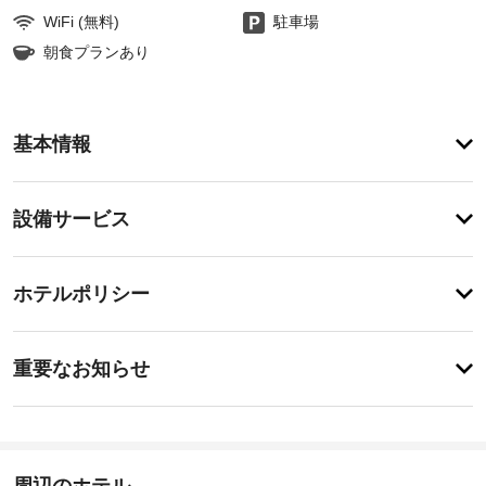
WiFi (無料)
駐車場
朝食プランあり
お
基本情報
食
事
無
設
料
設備サービス
の
備・
セ
サ
ル
チ
ー
ホテルポリシー
フ
ェ
サ
ビ
ッ
ー
ス
特
ビ
ク
に
重要なお知らせ
ス
イ
あ
の
屋
り
ン
朝
ま
根
食
18:00
せ
付
を
-
ん
き
毎
深