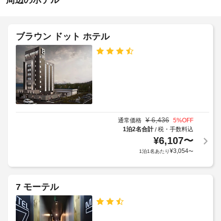
周辺のホテル
日、
駐
夜
7:00 
0
車
～ 
時
場
9:00 
ブラウン ドット ホテル
ま
施
毎
で
設
お
日
の
召
定
し
タ
め
上
オ
る
が
ル
り
利
の
い
用
た
交
¥
6,436
規
通常価格
5
%OFF
だ
換
1泊2名合計
税・手数料込
/
約
け
(要
¥
6,107
〜
に
ま
リ
従
¥
3,054
す。
1泊1名あたり
〜
ク
っ
客
エ
て、
室
ス
追
の
7 モーテル
ト)
加
設
ゲ
備
セ
ス
と