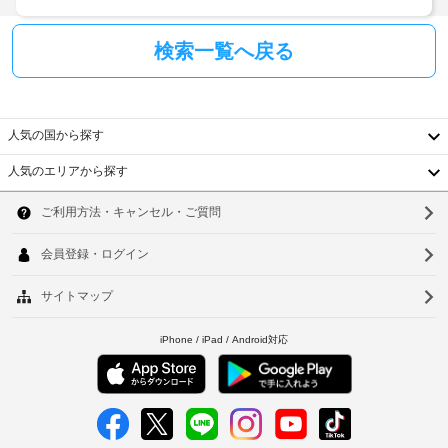
室
ク
で
イ
車
は
検索一覧へ戻る
WiFi 
ン
椅
(無
時
子
料)
に
対
を
政
応
ご
人気の国から探す
府
–
利
発
な
用
人気のエリアから探す
韓
い
行
し
た
の
国
ソ
だ
写
車
け
真
台
椅
ウ
ま
付
子
す。
湾
ル
き
対
バ
ス
身
中
応
釜
ル
分
の
国
ー
山
証
シ
ム
明
ャ
香
仁
に
書
ト
は、
港
川
と
ル
シ
ャ
付
サ
ベ
台