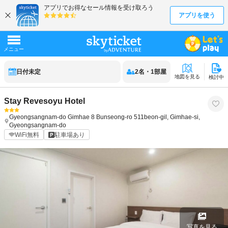
日付未定
2
名
・
1
部屋
地図を見る
検討中
Stay Revesoyu Hotel
Gyeongsangnam-do
Gimhae
8 Bunseong-ro 511beon-gil, Gimhae-si,
Gyeongsangnam-do
WiFi無料
駐車場あり
写真を見る