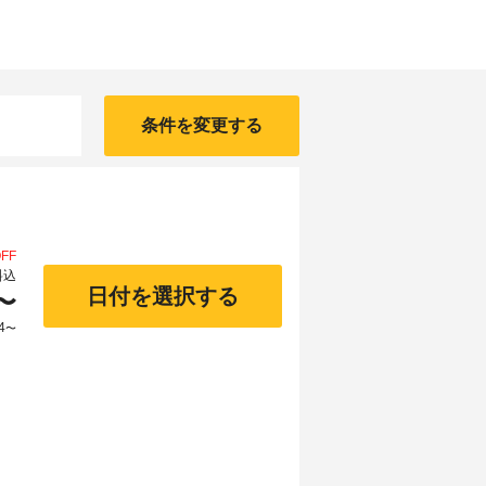
条件を変更する
FF
料込
日付を選択する
〜
4
〜