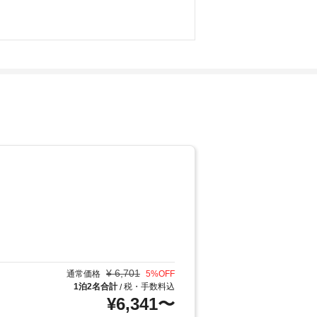
¥
6,701
通常価格
5
%OFF
1泊2名合計
税・手数料込
/
¥
6,341
〜