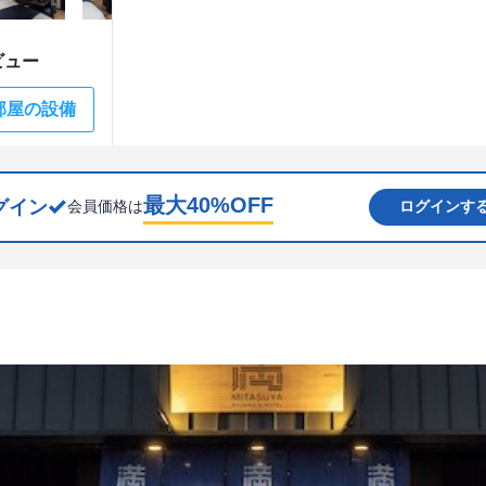
ビュー
部屋の設備
最大
40
%OFF
グイン
会員価格は
ログインす