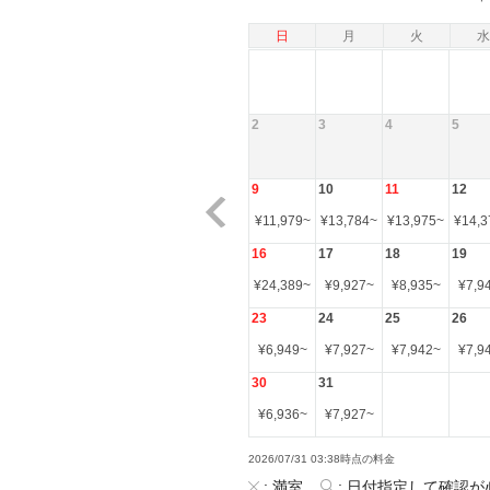
日
月
火
水
2
3
4
5
9
10
11
12
¥
11,979
~
¥
13,784
~
¥
13,975
~
¥
14,3
16
17
18
19
¥
24,389
~
¥
9,927
~
¥
8,935
~
¥
7,9
23
24
25
26
¥
6,949
~
¥
7,927
~
¥
7,942
~
¥
7,9
30
31
¥
6,936
~
¥
7,927
~
2026/07/31 03:38時点の料金
:
満室
:
日付指定して確認が