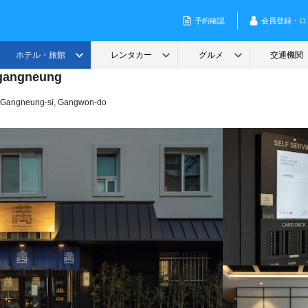
 gangneung
 Gangneung-si, Gangwon-do