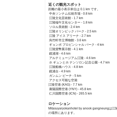
近くの観光スポット
距離の最小表示単位は 0.1 km です。
中央ソンナム伝統市場 - 0.8 km  
 江陵文化芸術館 - 1.7 km  
 江陵端午文化センター - 1.8 km  
 ソロル美術館 - 2.4 km  
 江陵オリンピック パーク - 2.5 km  
 江陵 アイス アリーナ - 2.7 km  
 烏竹軒市立博物館 - 3.6 km  
 ギョンポ プロビンシャル パーク - 4 km  
 江陵貨幣展示館 - 4.1 km  
 鏡浦湖 - 4.6 km  
 アルテミュージアム江陵 - 4.6 km  
 ホ ギュンとホ ナンソロン記念公園 - 4.7 km  
 江陵船橋ハウス - 4.8 km  
 鏡浦台 - 4.9 km  
 ガンムン ビーチ - 5 km  
アクセス可能な空港: 
江陵空港 (KAG) - 7.7 km 
 襄陽国際空港 (YNY) - 45.8 km 
 仁川国際空港 (ICN) - 265.5 km 
ロケーション
Mitasuyaryokanhotel by anook g
の場所にあります。