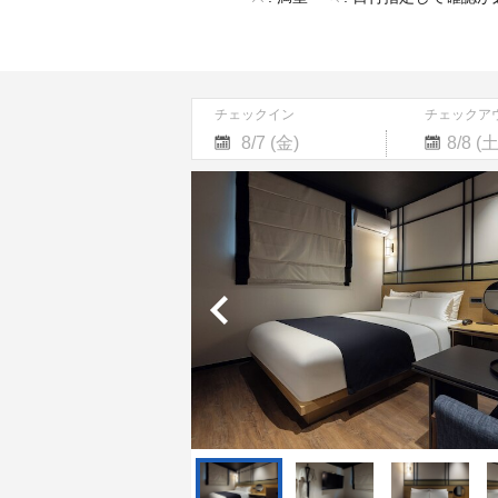
チェックイン
チェックア
Navigate
Navigate
forward
backward
to
to
interact
interact
with
with
the
the
calendar
calendar
and
and
select
select
a
a
date.
date.
Press
Press
the
the
question
question
mark
mark
key
key
to
to