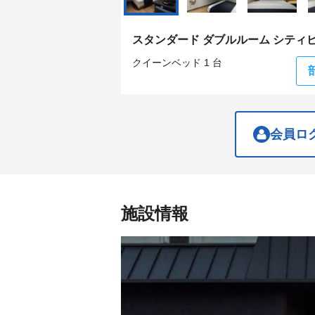
get
get
the
the
keyboard
keyboard
スタンダード ダブルルーム シティ
shortcuts
shortcuts
for
for
クイーンベッド 1 台
changing
changing
dates.
dates.
会員ロ
施設情報