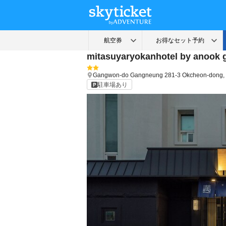
mitasuyaryokanhotel by anook
Gangwon-do
Gangneung
281-3 Okcheon-dong,
駐車場あり