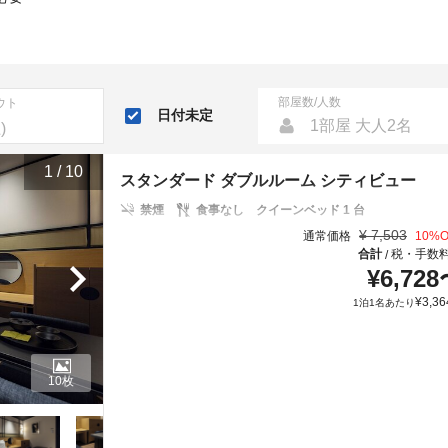
部屋数/人数
ウト
日付未定
1部屋 大人2名
1
/
10
スタンダード ダブルルーム シティビュー
禁煙
食事なし
クイーンベッド 1 台
¥
7,503
通常価格
10
%O
合計
税・手数
/
¥
6,728
¥
3,36
1泊1名あたり
10枚