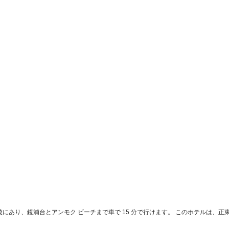
angneungは江陵にあり、鏡浦台とアンモク ビーチまで車で 15 分で行けます。 このホテルは、正東