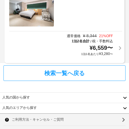
距
す
離
場
の
合
最
に
小
よ
表
示
り、
¥
8,344
通常価格
21
%OFF
単
チ
1泊2名合計
税・手数料込
/
位
ェ
¥
6,559
〜
は 
ッ
¥
3,280
1泊1名あたり
〜
0.1 
ク
km 
イ
で
す。
ン
検索一覧へ戻る
時
加
に
山
政
デ
府
ジ
人気の国から探す
発
タ
ル
行
人気のエリアから探す
韓
団
の
地 
写
国
ソ
- 
真
3.3 