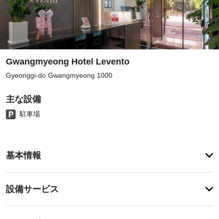
Gwangmyeong Hotel Levento
Gyeonggi-do Gwangmyeong 1000
主な設備
駐車場
客
基本情報
室
の
設
設
設備サービス
備
備・
と
サ
サ
チ