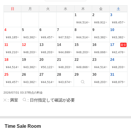
日
月
火
水
木
金
土
1
2
3
¥
44,514
~
¥
49,911
~
¥
49,457
~
4
5
6
7
8
9
10
¥
49,185
~
¥
43,382
~
¥
49,457
~
¥
47,532
~
¥
44,514
~
¥
43,382
~
¥
43,382
~
11
12
13
14
15
16
17
最安
¥
49,210
~
¥
48,203
~
¥
48,203
~
¥
44,699
~
¥
48,203
~
¥
49,666
~
¥
42,476
~
18
19
20
21
22
23
24
¥
44,514
~
¥
43,382
~
¥
50,122
~
¥
48,203
~
¥
49,666
~
¥
44,514
~
¥
48,203
~
25
26
27
28
29
30
31
¥
49,457
~
¥
43,382
~
¥
44,514
~
¥
43,674
~
¥
48,203
~
¥
48,875
~
2026/07/31 03:37時点の料金
:
満室
:
日付指定して確認が必要
Time Sale Room