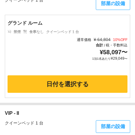
クイーンベッド 1 台
部屋の設備
グランド ルーム
禁煙
食事なし
クイーンベッド 1 台
¥
64,804
通常価格
10
%OFF
合計
税・手数料込
/
¥
58,097
〜
¥
29,049
1泊1名あたり
〜
日付を選択する
VIP - II
クイーンベッド 1 台
部屋の設備