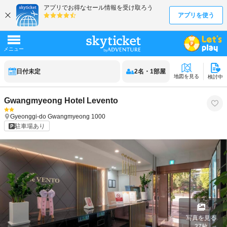
日付未定
2
名
・
1
部屋
地図を見る
検討中
Gwangmyeong Hotel Levento
Gyeonggi-do
Gwangmyeong
1000
駐車場あり
写真を見る
37
枚