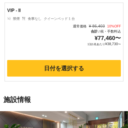
VIP - II
禁煙
食事なし
クイーンベッド 1 台
¥
86,403
通常価格
10
%OFF
合計
税・手数料込
/
¥
77,460
〜
¥
38,730
1泊1名あたり
〜
日付を選択する
施設情報