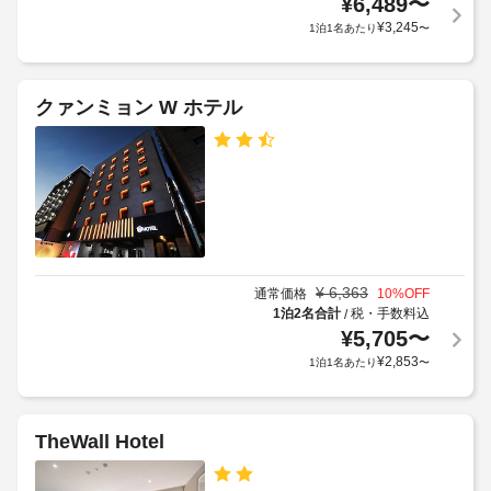
¥
6,489
〜
約
は
ト
に
¥
3,245
1泊1名あたり
〜
WiFi 
ル
従
(無
サ
っ
料)
ー
を
て、
クァンミョン W ホテル
ビ
ご
追
利
ス
加
用
な
ゲ
い
し
ス
た
ト
だ
駐
け
料
車
ま
金
す。
場
が
¥
6,363
(無
通常価格
10
%OFF
近
か
1泊2名合計
税・手数料込
/
料)
く
か
¥
5,705
〜
の
る
¥
2,853
1泊1名あたり
〜
観
場
光
合
ス
が
ポ
あ
TheWall Hotel
ッ
り
ト
ま