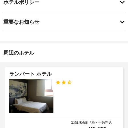
ー
ー
ホテルポリシー
ェ
ビ
ビ
ッ
ス
ス
特
全
ク
に
重要なお知らせ
部
イ
あ
で 
車
り
ン
60 
ま
椅
室
22:00
せ
子
あ
-
ん
対
る
深
周辺のホテル
応
客
夜
室
0
–
で、
時
な
お
し
ランパート ホテル
施
く
つ
設
車
ろ
の
ぎ
椅
定
く
子
め
だ
対
る
さ
応
利
い。
の
客
用
シ
室
規
1泊2名合計
税・手数料込
/
で
ャ