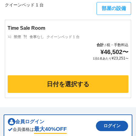
クイーンベッド 1 台
部屋の設備
Time Sale Room
禁煙
食事なし
クイーンベッド 1 台
合計
税・手数料込
/
¥
46,502
〜
¥
23,251
1泊1名あたり
〜
日付を選択する
会員ログイン
ログイン
最大
40
%OFF
会員価格は