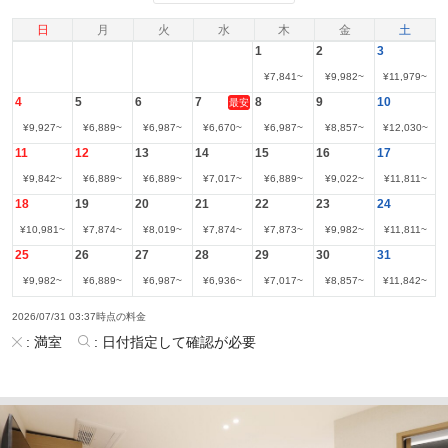
日
月
火
水
木
金
土
1
2
3
¥
7,841
~
¥
9,982
~
¥
11,979
~
4
5
6
7
8
9
10
最安
¥
9,927
~
¥
6,889
~
¥
6,987
~
¥
6,670
~
¥
6,987
~
¥
8,857
~
¥
12,030
~
11
12
13
14
15
16
17
¥
9,842
~
¥
6,889
~
¥
6,889
~
¥
7,017
~
¥
6,889
~
¥
9,022
~
¥
11,811
~
18
19
20
21
22
23
24
¥
10,981
~
¥
7,874
~
¥
8,019
~
¥
7,874
~
¥
7,873
~
¥
9,982
~
¥
11,811
~
25
26
27
28
29
30
31
¥
9,982
~
¥
6,889
~
¥
6,987
~
¥
6,936
~
¥
7,017
~
¥
8,857
~
¥
11,842
~
2026/07/31 03:37時点の料金
:
満室
:
日付指定して確認が必要