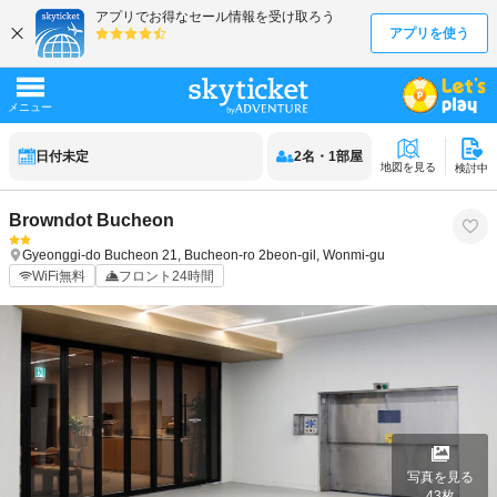
日付未定
2
名
・
1
部屋
地図を見る
検討中
Browndot Bucheon
Gyeonggi-do
Bucheon
21, Bucheon-ro 2beon-gil, Wonmi-gu
WiFi無料
フロント24時間
写真を見る
43
枚