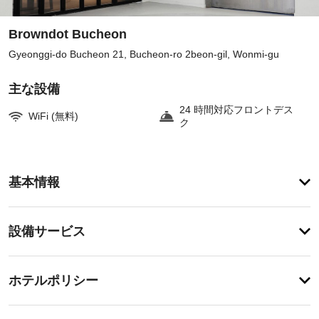
Browndot Bucheon
Gyeonggi-do Bucheon 21, Bucheon-ro 2beon-gil, Wonmi-gu
主な設備
24 時間対応フロントデス
WiFi (無料)
ク
客
基本情報
室
の
設
設
設備サービス
備
備・
と
サ
サ
チ
ー
ー
ホテルポリシー
ェ
ビ
ビ
ッ
ス
ス
特