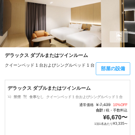
7枚
デラックス ダブルまたはツインルーム
クイーンベッド 1 台およびシングルベッド 1 台
部屋の設備
デラックス ダブルまたはツインルーム
禁煙
食事なし
クイーンベッド 1 台およびシングルベッド 1 台
¥
7,439
通常価格
10
%OFF
合計
税・手数料込
/
¥
6,670
〜
¥
3,335
1泊1名あたり
〜