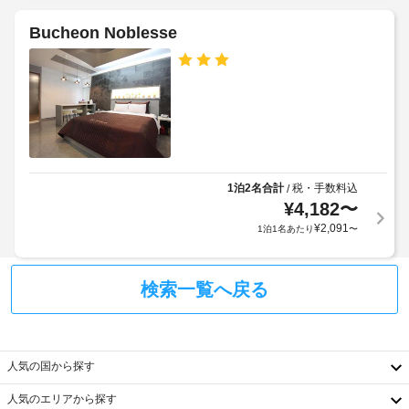
っ
ご
ま
満
て、
Bucheon Noblesse
で
喫
追
い
の
加
た
道
ゲ
だ
に
ス
け
階
ト
ま
段
す。
料
が
WiFi 
金
(無
な
が
料)
い
1泊2名合計
税・手数料込
/
か
を
¥
4,182
〜
か
お
車
¥
2,091
1泊1名あたり
〜
る
使
椅
い
場
い
子
合
た
対
検索一覧へ戻る
が
だ
応
あ
け
–
り
る
な
ま
ほ
し
か、
人気の国から探す
す
デ
場
ジ
人気のエリアから探す
エ
合