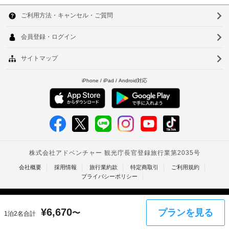
韓
タ
レ
に
ル
ベ
国
よ
ソ
の
ー
り、
番
台
ウ
組
タ
チ
を
ー
ェ
湾
ル
ご
ッ
覧
中
釜
ク
24
い
イ
時
国
た
山
ン
間
だ
香
仁
け
時
対
ま
に
応
港
川
す。
政
フ
ベ
台
近
府
ロ
く
発
ン
ト
北
の
行
ト
ナ
観
台
の
デ
光
写
ス
ム
南
ス
真
ク
タ
ポ
高
付
¥
6,670
ッ
プランを見る
き
〜
WiFi
1泊2名合計
イ
雄
ト
身
(無