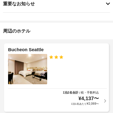
全 
ク
に
重要なお知らせ
50 
イ
あ
室
入
り
ン
あ
ま
り
る
18:00
せ
口
客
-
ん
ま
室
指
周辺のホテル
で
に
定
は、
な
の
床
し
道
暖
が
Bucheon Seattle
施
房、
明
ス
設
る
マ
の
い
ー
定
ト
め
テ
全
る
レ
館
利
ビ
禁
が
用
煙
あ
規
1泊2名合計
税・手数料込
/
り、
¥
4,137
〜
約
滞
入
に
¥
2,069
1泊1名あたり
〜
在
り
従
を
口