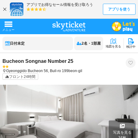
日付未定
2
名
・
1
部屋
地図を見る
検討中
Bucheon Songnae Number 25
Gyeonggido
Bucheon
56, Buil-ro 199beon-gil
フロント24時間
写真を見る
34
枚