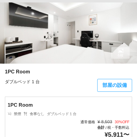
6枚
1PC Room
ダブルベッド 1 台
部屋の設備
1PC Room
禁煙
食事なし
ダブルベッド 1 台
¥
8,503
通常価格
30
%OFF
合計
税・手数料込
/
¥
5,911
〜