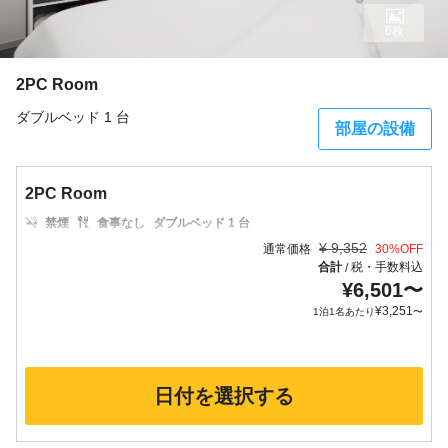
6枚
2PC Room
ダブルベッド 1 台
部屋の設備
2PC Room
禁煙
食事なし
ダブルベッド 1 台
¥
9,352
通常価格
30
%OFF
合計
税・手数料込
/
¥
6,501
〜
¥
3,251
1泊1名あたり
〜
日付を選択する