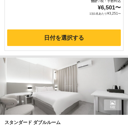
合計
税・手数料込
/
¥
6,501
〜
¥
3,251
1泊1名あたり
〜
日付を選択する
6枚
スタンダード ダブルルーム