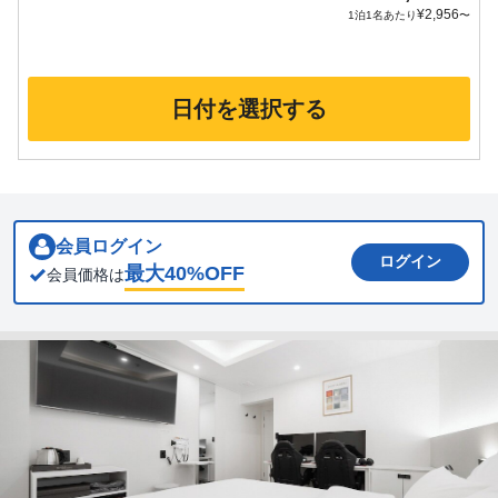
¥
2,956
1泊1名あたり
〜
日付を選択する
会員ログイン
ログイン
最大
40
%OFF
会員価格は