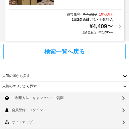
応
利
い。
の
客
用
シ
室
¥
4,910
規
通常価格
10
%OFF
で
ャ
1泊2名合計
税・手数料込
/
約
は
ト
¥
4,409
〜
に
WiFi 
ル
従
¥
2,205
1泊1名あたり
〜
(無
サ
っ
料)
ー
を
て、
ビ
ご
追
検索一覧へ戻る
利
ス
加
用
な
ゲ
い
し
ス
た
ト
だ
人気の国から探す
エ
け
料
ク
ま
人気のエリアから探す
金
す。
韓
ス
が
バ
プ
か
国
ス
ソ
レ
か
ル
台
ス
ウ
る
ー
チ
ム
場
湾
ル
ェ
に
合
は、
ッ
中
釜