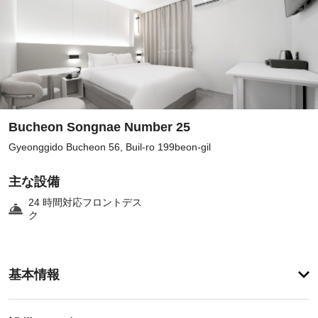
Bucheon Songnae Number 25
Gyeonggido Bucheon 56, Buil-ro 199beon-gil
主な設備
24 時間対応フロントデス
ク
客
基本情報
室
の
設