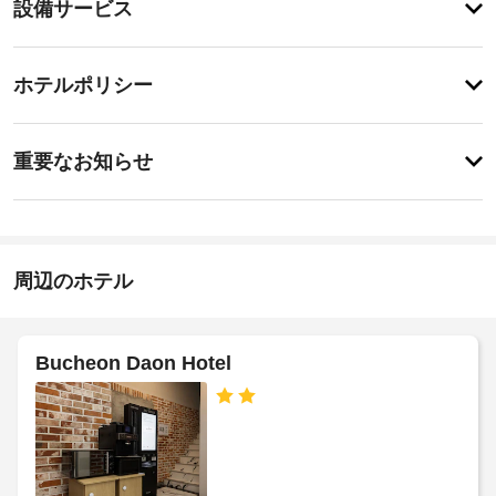
設
設備サービス
備
備・
と
サ
サ
チ
ー
ー
ホテルポリシー
ェ
ビ
ビ
ッ
ス
ス
特
全
ク
に
重要なお知らせ
部
イ
あ
で 
車
り
ン
65 
ま
椅
室
21:00
せ
子
あ
-
ん
対
る
指
周辺のホテル
応
客
定
室
な
–
で、
し
な
お
し
Bucheon Daon Hotel
施
く
つ
設
車
ろ
の
ぎ
椅
定
く
子
め
だ
対
る
さ