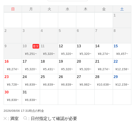
日
月
火
水
木
金
土
1
2
3
4
5
6
7
8
9
10
11
12
13
14
15
最安
¥
5,251
~
¥
5,320
~
¥
5,320
~
¥
5,320
~
¥
8,274
~
¥
9,457
~
16
17
18
19
20
21
22
¥
8,274
~
¥
5,320
~
¥
5,431
~
¥
5,320
~
¥
5,320
~
¥
8,274
~
¥
12,158
~
23
24
25
26
27
28
29
¥
6,728
~
¥
6,839
~
¥
6,839
~
¥
6,839
~
¥
6,982
~
¥
10,638
~
¥
12,158
~
30
31
¥
6,839
~
¥
6,839
~
2026/08/06 17:31時点の料金
:
満室
:
日付指定して確認が必要