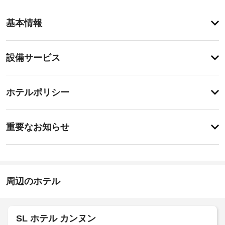
ア
基本情報
メ
ニ
テ
設
設備サービス
ィ
備・
こ
の
サ
チ
ペ
ー
ホテルポリシー
ン
ェ
ビ
シ
ッ
ョ
ス
特
ク
ン
に
重要なお知らせ
で
イ
あ
は、
指
り
ン
喫
ま
定
15:00
煙
せ
喫
-
ス
ん
煙
22:00
ペ
周辺のホテル
ス
ー
施
ペ
ス
設
な
ー
ど
の
ス
SL ホテル カンヌン
を
定