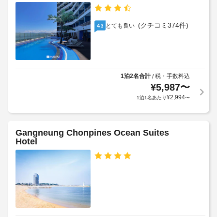
提
め
車
供
る
椅
し
(クチコミ374件)
とても良い
4.3
利
て
子
用
い
対
ま
規
応
す。
約
–
客
に
な
1泊2名合計
税・手数料込
/
室
従
し
¥
5,987
〜
の
っ
¥
2,994
1泊1名あたり
〜
設
て、
駐
備
追
車
と
加
場
サ
ゲ
Gangneung Chonpines Ocean Suites
(無
Hotel
ー
ス
料)
ビ
ト
ス
料
客
金
室
が
に
か
は
か
冷
る
蔵