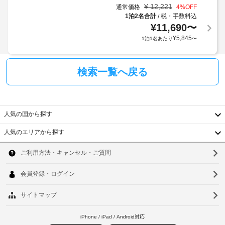
場
¥
12,221
庫、
通常価格
4
%OFF
液
合
1泊2名合計
税・手数料込
/
晶
¥
11,690
〜
が
テ
あ
¥
5,845
1泊1名あたり
〜
レ
り
ビ
ま
が
す
検索一覧へ戻る
備
わ
場
っ
合
て
に
お
よ
人気の国から探す
り、
り、
ゆ
人気のエリアから探す
チ
っ
韓
た
ェ
り
ッ
国
ソ
お
ク
く
台
ウ
イ
つ
ン
ろ
湾
ル
時
ぎ
中
い
に
釜
た
政
国
山
だ