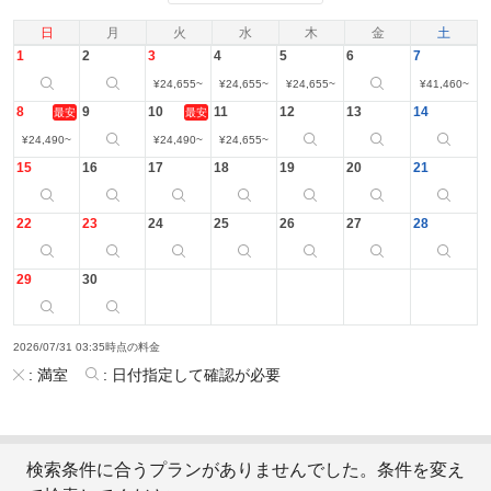
日
月
火
水
木
金
土
1
2
3
4
5
6
7
¥
24,655
~
¥
24,655
~
¥
24,655
~
¥
41,460
~
8
9
10
11
12
13
14
最安
最安
¥
24,490
~
¥
24,490
~
¥
24,655
~
15
16
17
18
19
20
21
22
23
24
25
26
27
28
29
30
2026/07/31 03:35時点の料金
:
満室
:
日付指定して確認が必要
検索条件に合うプランがありませんでした。条件を変え