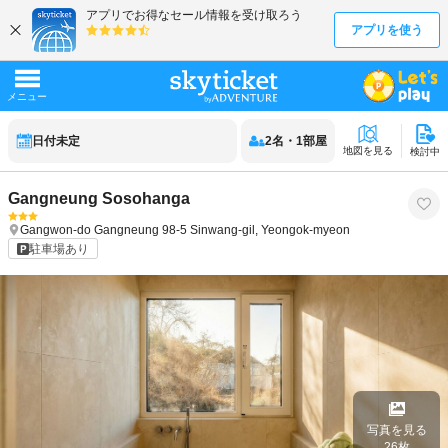
日付未定
2
名
・
1
部屋
地図を見る
検討中
Gangneung Sosohanga
Gangwon-do
Gangneung
98-5 Sinwang-gil, Yeongok-myeon
駐車場あり
写真を見る
26
枚