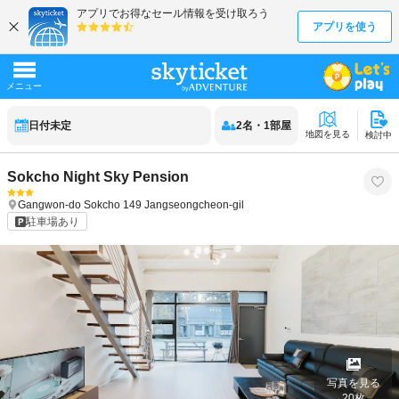
日付未定
2
名
・
1
部屋
地図を見る
検討中
Sokcho Night Sky Pension
Gangwon-do
Sokcho
149 Jangseongcheon-gil
駐車場あり
写真を見る
20
枚