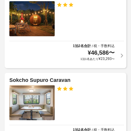
す。
め
車
客
る
椅
室
利
子
の
用
対
設
規
応
備
約
–
と
に
な
1泊2名合計
税・手数料込
/
サ
従
し
¥
46,586
〜
ー
っ
¥
23,293
1泊1名あたり
〜
ビ
て、
駐
ス
追
車
全
加
場
部
ゲ
Sokcho Supuro Caravan
(無
で 
ス
料)
8 
ト
あ
料
る
テ
冷
金
ラ
房
が
ス
完
か
備
か
の
る
客
1泊2名合計
税・手数料込
/