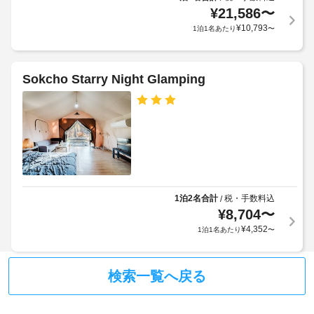
場
室
¥
21,586
〜
に
合
¥
10,793
1泊1名あたり
〜
は
が
冷
あ
蔵
り
庫、
Sokcho Starry Night Glamping
ま
液
す
晶
テ
場
レ
合
ビ
に
な
よ
ど
り、
が
チ
備
1泊2名合計
税・手数料込
/
わ
ェ
っ
¥
8,704
〜
ッ
て
ク
¥
4,352
1泊1名あたり
〜
お
イ
り、
ン
ゆ
時
検索一覧へ戻る
っ
く
に
り
政
お