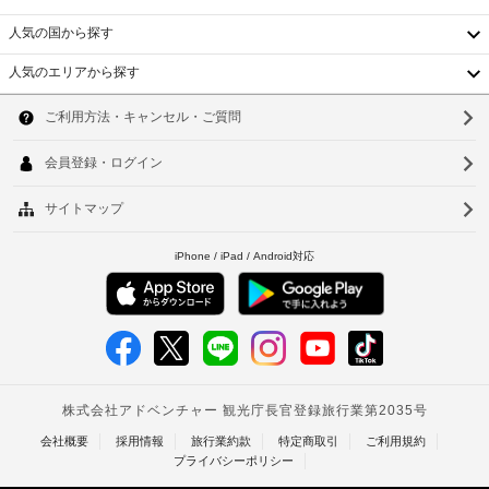
府
く
発
人気の国から探す
つ
行
ろ
人気のエリアから探す
の
ぎ
韓
い
写
た
真
国
ソ
だ
付
け
台
ウ
き
ま
身
湾
す。
ル
分
客
中
釜
室
証
で
明
国
山
は
書
WiFi 
香
と
仁
(無
付
料)
港
川
随
を
ベ
ご
費
台
利
用
ト
北
用
精
い
ナ
算
台
た
の
だ
ム
南
た