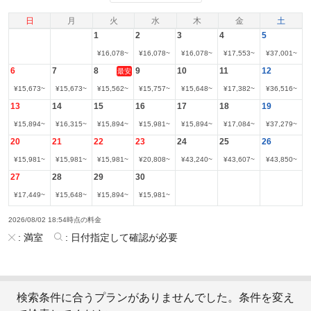
日
月
火
水
木
金
土
1
2
3
4
5
¥
16,078
~
¥
16,078
~
¥
16,078
~
¥
17,553
~
¥
37,001
~
6
7
8
9
10
11
12
最安
¥
15,673
~
¥
15,673
~
¥
15,562
~
¥
15,757
~
¥
15,648
~
¥
17,382
~
¥
36,516
~
13
14
15
16
17
18
19
¥
15,894
~
¥
16,315
~
¥
15,894
~
¥
15,981
~
¥
15,894
~
¥
17,084
~
¥
37,279
~
20
21
22
23
24
25
26
¥
15,981
~
¥
15,981
~
¥
15,981
~
¥
20,808
~
¥
43,240
~
¥
43,607
~
¥
43,850
~
27
28
29
30
¥
17,449
~
¥
15,648
~
¥
15,894
~
¥
15,981
~
2026/08/02 18:54時点の料金
:
満室
:
日付指定して確認が必要
検索条件に合うプランがありませんでした。条件を変え