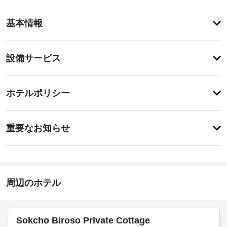
ア
基本情報
メ
ニ
テ
設
設備サービス
ィ
備・
テ
ラ
サ
チ
ス
ー
ホテルポリシー
か
ェ
ビ
ら
ッ
の
ス
特
ク
眺
に
重要なお知らせ
め
イ
あ
を
指
り
ン
お
ま
定
15:00
楽
せ
喫
-
し
ん
煙
22:00
み
周辺のホテル
ス
い
施
ペ
た
設
だ
ー
け
の
ス
Sokcho Biroso Private Cottage
ま
定