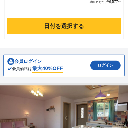
¥
6,577
1泊1名あたり
〜
日付を選択する
会員ログイン
ログイン
最大
40
%OFF
会員価格は