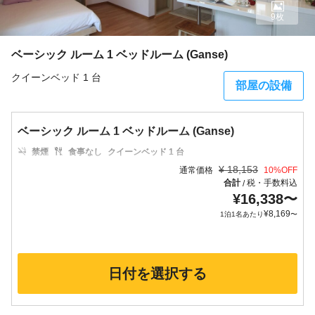
9枚
ベーシック ルーム 1 ベッドルーム (Ganse)
クイーンベッド 1 台
部屋の設備
ベーシック ルーム 1 ベッドルーム (Ganse)
禁煙
食事なし
クイーンベッド 1 台
¥
18,153
通常価格
10
%OFF
合計
税・手数料込
/
¥
16,338
〜
¥
8,169
1泊1名あたり
〜
日付を選択する