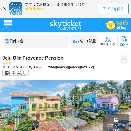
日付未定
2
名
・
1
部屋
地図を見る
検討中
Jeju Olle Provence Pension
Jeju-do
Jeju City
170-13 Gwangnyeongpyeonghwa 2-gil,
駐車場あり
写真を見る
53
枚