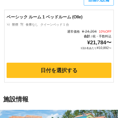
ベーシック ルーム 1 ベッドルーム (Olle)
禁煙
食事なし
クイーンベッド 1 台
¥
24,204
通常価格
10
%OFF
合計
税・手数料込
/
¥
21,784
〜
¥
10,892
1泊1名あたり
〜
日付を選択する
施設情報