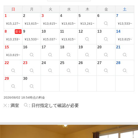
日
月
火
水
木
金
土
1
2
3
4
5
6
7
¥
15,127
~
¥
13,615
~
¥
13,615
~
¥
13,615
~
¥
13,241
~
¥
13,533
~
8
9
10
11
12
13
14
最安
¥
13,153
~
¥
13,533
~
¥
15,037
~
¥
13,615
~
¥
13,615
~
15
16
17
18
19
20
21
¥
13,615
~
22
23
24
25
26
27
28
29
30
2026/08/02 18:54時点の料金
:
満室
:
日付指定して確認が必要