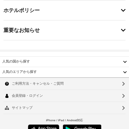
の
サ
チ
ペ
ー
ホテルポリシー
ン
ェ
ビ
シ
ッ
ョ
ス
特
ク
ン
に
重要なお知らせ
で
イ
あ
は、
指
り
ン
喫
ま
定
15:00
煙
せ
喫
-
ス
ん
煙
22:00
ペ
人気の国から探す
ス
ー
施
ペ
ス
人気のエリアから探す
設
な
ー
韓
ど
の
ス
を
国
定
ソ
提
め
バ
供
台
ウ
る
ー
し
利
湾
て
ベ
ル
用
い
キ
中
釜
ま
規
ュ
す。
約
国
ー
山
客
に