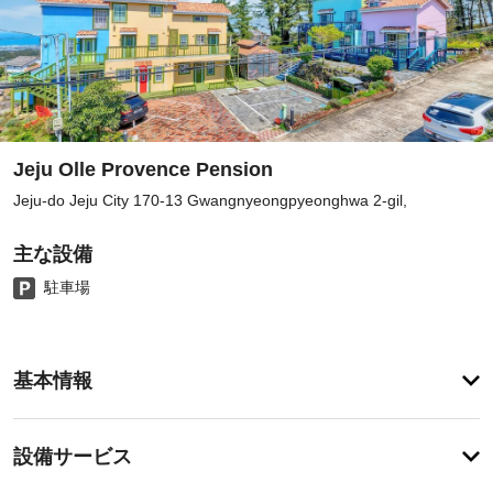
Jeju Olle Provence Pension
Jeju-do Jeju City 170-13 Gwangnyeongpyeonghwa 2-gil,
主な設備
駐車場
ア
基本情報
メ
ニ
テ
設
設備サービス
ィ
備・
こ