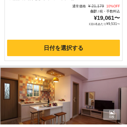
¥
21,179
通常価格
10
%OFF
合計
税・手数料込
/
¥
19,061
〜
¥
9,531
1泊1名あたり
〜
日付を選択する
8枚