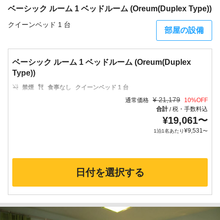
ベーシック ルーム 1 ベッドルーム (Oreum(Duplex Type))
クイーンベッド 1 台
部屋の設備
ベーシック ルーム 1 ベッドルーム (Oreum(Duplex
Type))
禁煙
食事なし
クイーンベッド 1 台
¥
21,179
通常価格
10
%OFF
合計
税・手数料込
/
¥
19,061
〜
¥
9,531
1泊1名あたり
〜
日付を選択する