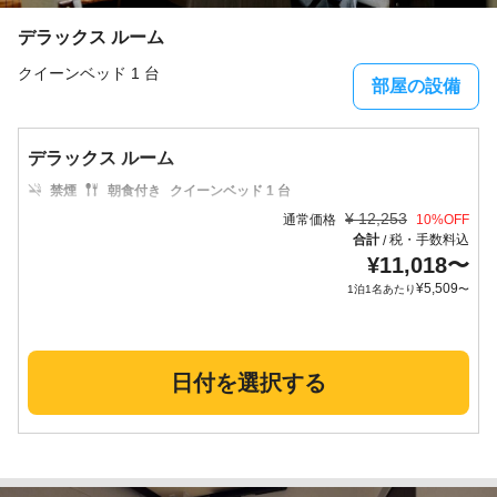
デラックス ルーム
クイーンベッド 1 台
部屋の設備
デラックス ルーム
禁煙
朝食付き
クイーンベッド 1 台
¥
12,253
通常価格
10
%OFF
合計
税・手数料込
/
¥
11,018
〜
¥
5,509
1泊1名あたり
〜
日付を選択する