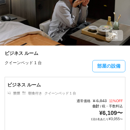
13枚
ビジネス ルーム
クイーンベッド 1 台
部屋の設備
ビジネス ルーム
禁煙
朝食付き
クイーンベッド 1 台
¥
6,843
通常価格
11
%OFF
合計
税・手数料込
/
¥
6,109
〜
¥
3,055
1泊1名あたり
〜