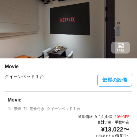
14枚
Movie
クイーンベッド 1 台
部屋の設備
Movie
禁煙
朝食付き
クイーンベッド 1 台
¥
14,480
通常価格
10
%OFF
合計
税・手数料込
/
¥
13,022
〜
¥
6,511
1泊1名あたり
〜