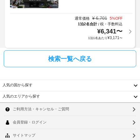
1
ど
利
を
匹
ペ
用
お
あ
ッ
使
¥
6,701
規
通常価格
5
%OFF
た
ト
い
1泊2名合計
税・手数料込
/
約
り
い
用
¥
6,341
〜
に
10000
た
食
従
¥
3,171
1泊1名あたり
〜
KRW
だ
器
っ
け
(宿
/
て、
ま
泊
水
す。
追
検索一覧へ戻る
期
入
加
お
間
れ
ゲ
食
に
ス
事
よ
近
ト
Gangneung 
人気の国から探す
っ
隣
Sorang 
料
て
駐
Horang 
人気のエリアから探す
金
異
韓
Hotel 
車
が
な
by 
場
か
国
り
ソ
Anook
(無
か
で
ま
台
料)
ウ
る
の
す)、
軽
場
湾
お
ル
ロ
食
合
よ