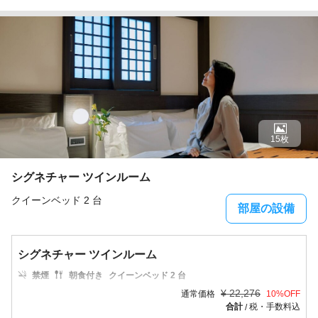
15枚
シグネチャー ツインルーム
クイーンベッド 2 台
部屋の設備
シグネチャー ツインルーム
禁煙
朝食付き
クイーンベッド 2 台
¥
22,276
通常価格
10
%OFF
合計
税・手数料込
/