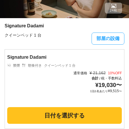
24枚
Signature Dadami
クイーンベッド 1 台
部屋の設備
Signature Dadami
禁煙
朝食付き
クイーンベッド 1 台
¥
21,162
通常価格
10
%OFF
合計
税・手数料込
/
¥
19,030
〜
¥
9,515
1泊1名あたり
〜
日付を選択する