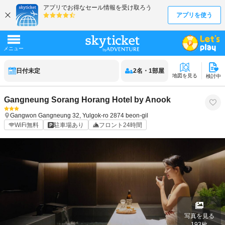
日付未定
2
名
・
1
部屋
地図を見る
検討中
Gangneung Sorang Horang Hotel by Anook
Gangwon
Gangneung
32, Yulgok-ro 2874 beon-gil
WiFi無料
駐車場あり
フロント24時間
写真を見る
193
枚