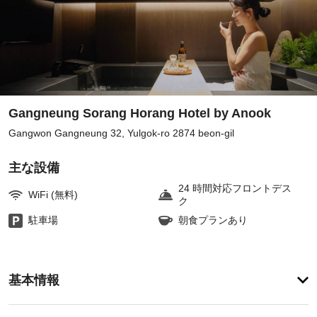
Gangneung Sorang Horang Hotel by Anook
Gangwon Gangneung 32, Yulgok-ro 2874 beon-gil
主な設備
24 時間対応フロントデス
WiFi (無料)
ク
駐車場
朝食プランあり
ア
基本情報
メ
ニ
テ