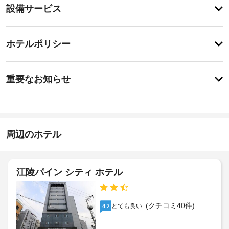
設
設備サービス
ィ
備・
ホ
ッ
サ
チ
ト
ー
ホテルポリシー
タ
ェ
ビ
ブ
ッ
な
ス
重
ク
ど
重要なお知らせ
の
要
イ
レ
施
な
ン
ク
設
お
16:00
リ
か
-
エ
知
ら
指
ー
ら
周辺のホテル
の
定
シ
せ
な
距
ョ
し
ン
離
ペ
設
(メ
江陵パイン シティ ホテル
施
備
ッ
ー
設
や、
ト
ト
WiFi 
の
料
ル)
(無
定
(クチコミ40件)
とても良い
4.2
金
-
料)
め
:
な
500
る