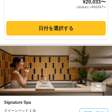
¥
20,033
〜
¥
10,017
1泊1名あたり
〜
日付を選択する
28枚
Signature Spa
クイーンベッド 1 台