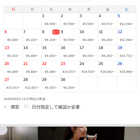
日
月
火
水
木
金
土
1
2
3
4
5
¥
6,556
~
¥
6,556
~
¥
6,556
~
¥
8,572
~
¥
11,094
~
6
7
8
9
10
11
12
最安
¥
6,496
~
¥
6,333
~
¥
6,109
~
¥
6,556
~
¥
6,496
~
¥
8,494
~
¥
11,094
~
13
14
15
16
17
18
19
¥
6,453
~
¥
6,489
~
¥
6,453
~
¥
6,489
~
¥
6,453
~
¥
8,292
~
¥
10,731
~
20
21
22
23
24
25
26
¥
6,489
~
¥
6,489
~
¥
6,489
~
¥
15,972
~
¥
18,535
~
¥
18,862
~
¥
18,966
~
27
28
29
30
¥
15,972
~
¥
13,657
~
¥
6,453
~
¥
6,356
~
2026/08/03 13:37時点の料金
:
満室
:
日付指定して確認が必要