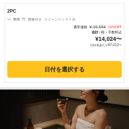
2PC
禁煙
朝食付き
クイーンベッド 1 台
¥
15,594
通常価格
10
%OFF
合計
税・手数料込
/
¥
14,024
〜
¥
7,012
1泊1名あたり
〜
日付を選択する