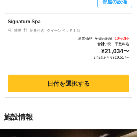
部屋の設備
Signature Spa
禁煙
朝食付き
クイーンベッド 1 台
¥
23,389
通常価格
10
%OFF
合計
税・手数料込
/
¥
21,034
〜
¥
10,517
1泊1名あたり
〜
日付を選択する
施設情報