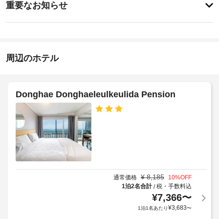
ど
に
重要なお知らせ
の
イ
あ
レ
指
り
ン
ク
ま
定
15:00
リ
せ
喫
-
エ
ん
煙
22:00
ー
周辺のホテル
ス
シ
施
ペ
ョ
設
ン
ー
設
の
ス
Donghae Donghaeleulkeulida Pension
備
定
を
め
屋
使
る
外
い、
利
テ
プ
用
ラ
ー
ス
規
ル
か
約
の
ら
に
数
の
¥
8,185
通常価格
10
%OFF
従
:
眺
1泊2名合計
税・手数料込
/
っ
め
1
¥
7,366
〜
て、
を
¥
3,683
1泊1名あたり
〜
お
追
車