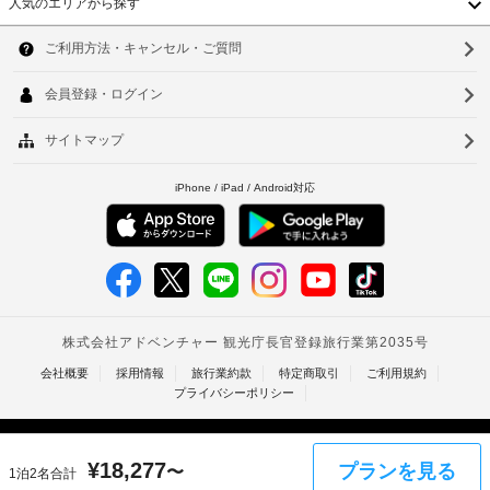
り、
人気のエリアから探す
あ
テ
韓
チ
る
ラ
冷
ェ
国
ス
ソ
房
ッ
完
台
ク
ウ
備
イ
の
湾
ル
ン
客
中
時
室
釜
に
に
国
山
は
政
冷
府
香
仁
蔵
発
庫、
港
川
行
液
の
ベ
晶
台
テ
写
ト
北
レ
真
ビ
付
ナ
台
な
き
ど
ム
南
身
が
分
備
タ
高
わ
証
¥
18,277
プランを見る
〜
1泊2名合計
イ
っ
雄
明