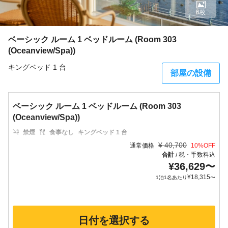
6枚
ベーシック ルーム 1 ベッドルーム (Room 303
(Oceanview/Spa))
キングベッド 1 台
部屋の設備
ベーシック ルーム 1 ベッドルーム (Room 303
(Oceanview/Spa))
禁煙
食事なし
キングベッド 1 台
¥
40,700
通常価格
10
%OFF
合計
税・手数料込
/
¥
36,629
〜
¥
18,315
1泊1名あたり
〜
日付を選択する