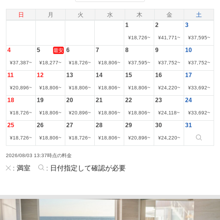
日
月
火
水
木
金
土
1
2
3
¥
18,726
~
¥
41,771
~
¥
37,595
~
4
5
6
7
8
9
10
最安
¥
37,387
~
¥
18,277
~
¥
18,726
~
¥
18,806
~
¥
37,595
~
¥
37,752
~
¥
37,752
~
11
12
13
14
15
16
17
¥
20,896
~
¥
18,806
~
¥
18,806
~
¥
18,806
~
¥
18,806
~
¥
24,220
~
¥
33,692
~
18
19
20
21
22
23
24
¥
18,726
~
¥
18,806
~
¥
20,896
~
¥
18,806
~
¥
18,806
~
¥
24,118
~
¥
33,692
~
25
26
27
28
29
30
31
¥
18,726
~
¥
18,806
~
¥
18,726
~
¥
18,806
~
¥
20,896
~
¥
24,220
~
2026/08/03 13:37時点の料金
:
満室
:
日付指定して確認が必要