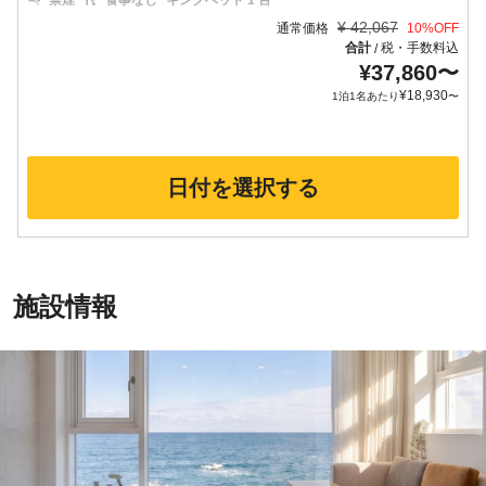
禁煙
食事なし
キングベッド 1 台
¥
42,067
通常価格
10
%OFF
合計
税・手数料込
/
¥
37,860
〜
¥
18,930
1泊1名あたり
〜
日付を選択する
施設情報