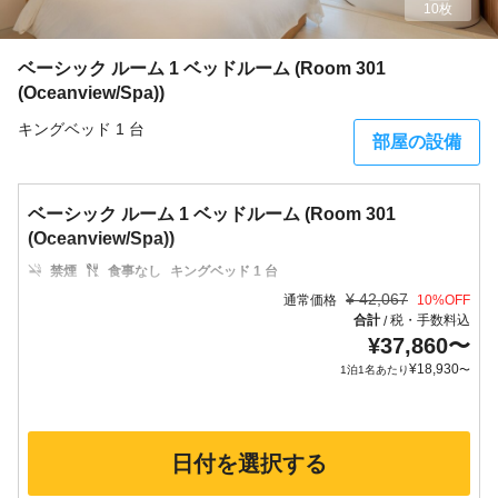
10枚
ベーシック ルーム 1 ベッドルーム (Room 301
(Oceanview/Spa))
キングベッド 1 台
部屋の設備
ベーシック ルーム 1 ベッドルーム (Room 301
(Oceanview/Spa))
禁煙
食事なし
キングベッド 1 台
¥
42,067
通常価格
10
%OFF
合計
税・手数料込
/
¥
37,860
〜
¥
18,930
1泊1名あたり
〜
日付を選択する