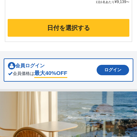
¥
9,139
1泊1名あたり
〜
日付を選択する
会員ログイン
ログイン
最大
40
%OFF
会員価格は