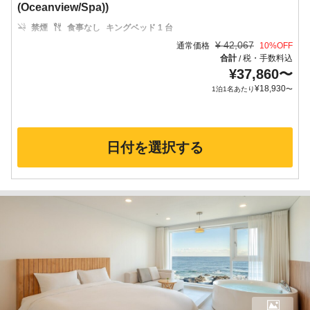
(Oceanview/Spa))
禁煙
食事なし
キングベッド 1 台
¥
42,067
通常価格
10
%OFF
合計
税・手数料込
/
¥
37,860
〜
¥
18,930
1泊1名あたり
〜
日付を選択する