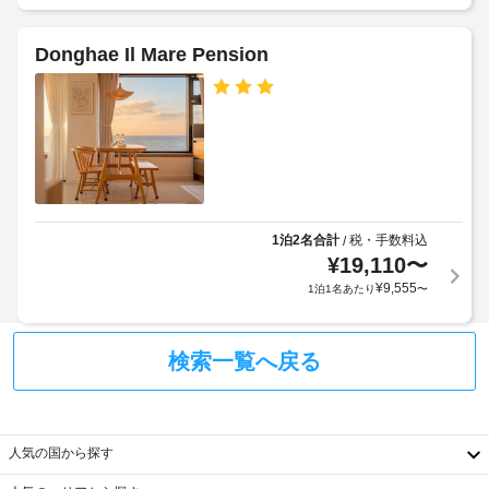
楽
加
椅
し
ゲ
子
み
Donghae Il Mare Pension
ス
対
い
ト
た
応
料
だ
–
け
金
な
ま
が
し
す。
か
客
か
駐
室
る
車
の
場
1泊2名合計
税・手数料込
/
場
設
合
¥
19,110
〜
(無
備
が
¥
9,555
1泊1名あたり
〜
料)
と
あ
サ
り
エ
ー
ま
検索一覧へ戻る
レ
ビ
す
ベ
ス
場
ー
全
合
タ
部
に
人気の国から探す
ー
で 
よ
11 