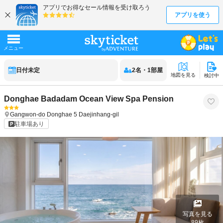
日付未定
2
名
・
1
部屋
地図を見る
検討中
Donghae Badadam Ocean View Spa Pension
Gangwon-do
Donghae
5 Daejinhang-gil
駐車場あり
写真を見る
89
枚