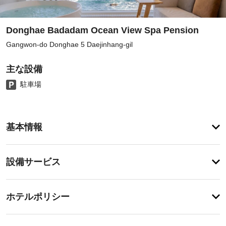
Donghae Badadam Ocean View Spa Pension
Gangwon-do Donghae 5 Daejinhang-gil
主な設備
駐車場
ア
基本情報
メ
ニ
テ
設
設備サービス
ィ
備・
屋
外
サ
チ
プ
ー
ホテルポリシー
ー
ェ
ビ
ル
ッ
な
ス
特
ク