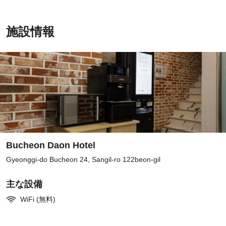
施設情報
Bucheon Daon Hotel
Gyeonggi-do Bucheon 24, Sangil-ro 122beon-gil
主な設備
WiFi (無料)