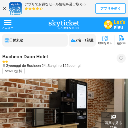
日付未定
2
名
・
1
部屋
地図を見る
検討中
Bucheon Daon Hotel
Gyeonggi-do
Bucheon
24, Sangil-ro 122beon-gil
WiFi無料
写真を見る
76
枚