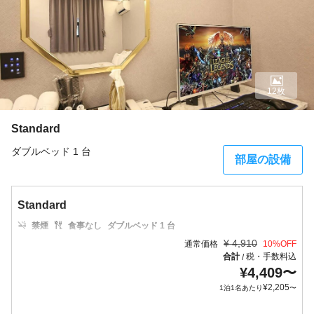
12枚
Standard
ダブルベッド 1 台
部屋の設備
Standard
禁煙
食事なし
ダブルベッド 1 台
¥
4,910
通常価格
10
%OFF
合計
税・手数料込
/
¥
4,409
〜
¥
2,205
1泊1名あたり
〜