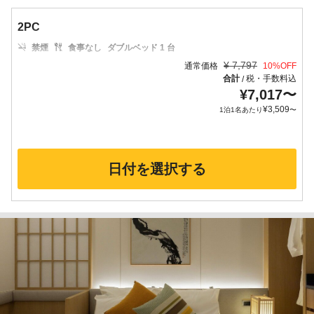
2PC
禁煙
食事なし
ダブルベッド 1 台
¥
7,797
通常価格
10
%OFF
合計
税・手数料込
/
¥
7,017
〜
¥
3,509
1泊1名あたり
〜
日付を選択する