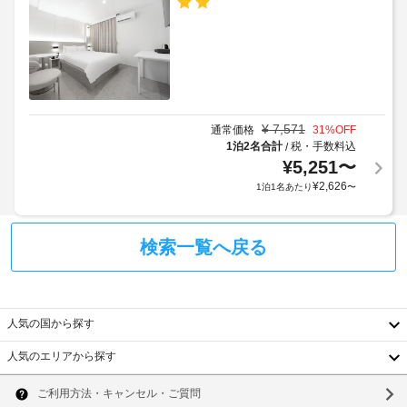
め
エ
室
る
ス
で、
利
ご
ト)
滞
用
在
規
全
を
約
館
お
に
禁
楽
¥
7,571
通常価格
31
%OFF
従
し
煙
1泊2名合計
税・手数料込
/
っ
み
¥
5,251
〜
く
て、
車
¥
2,626
1泊1名あたり
〜
だ
追
椅
さ
加
子
い。
ゲ
対
WiFi 
検索一覧へ戻る
ス
(無
応
ト
料)
–
を
料
な
お
金
し
使
人気の国から探す
が
い
か
い
ベ
人気のエリアから探す
か
た
韓
ッ
る
だ
ド
国
け
ソ
場