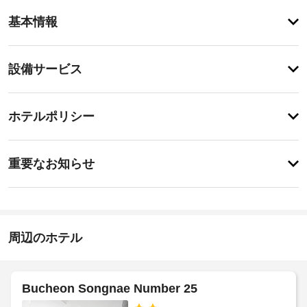
客
基本情報
室
の
設
設
設備サービス
備
備・
と
サ
サ
チ
ー
ー
ホテルポリシー
ェ
ビ
ビ
ッ
ス
ス
特
全
ク
に
重要なお知らせ
部
イ
あ
で 
タ
り
ン
42 
ま
オ
室
21:00
せ
ル
あ
-
ん
の
る
2:00
周辺のホテル
交
冷
施
房
換
完
設
(要
備
の
リ
Bucheon Songnae Number 25
の
定
ク
客