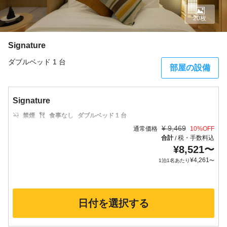
20枚
Signature
ダブルベッド 1 台
部屋の設備
Signature
禁煙
食事なし
ダブルベッド 1 台
¥
9,469
通常価格
10
%OFF
合計
税・手数料込
/
¥
8,521
〜
¥
4,261
1泊1名あたり
〜
日付を選択する