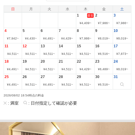
日
月
火
水
木
金
土
1
2
3
最安
¥
4,409
~
¥
7,986
~
¥
7,986
~
4
5
6
7
8
9
10
¥
7,942
~
¥
4,430
~
¥
4,491
~
¥
4,429
~
¥
7,986
~
¥
8,019
~
¥
8,019
~
11
12
13
14
15
16
17
¥
4,511
~
¥
4,511
~
¥
4,511
~
¥
4,511
~
¥
4,511
~
¥
6,516
~
¥
7,873
~
18
19
20
21
22
23
24
¥
4,491
~
¥
4,511
~
¥
4,511
~
¥
4,511
~
¥
4,429
~
¥
6,489
~
¥
8,019
~
25
26
27
28
29
30
31
¥
4,491
~
¥
4,511
~
¥
4,491
~
¥
4,511
~
¥
4,511
~
¥
6,516
~
2026/08/02 18:54時点の料金
:
満室
:
日付指定して確認が必要