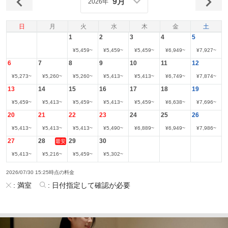
9月
2026年
日
月
火
水
木
金
土
1
2
3
4
5
¥
5,459
~
¥
5,459
~
¥
5,459
~
¥
6,949
~
¥
7,927
~
6
7
8
9
10
11
12
¥
5,273
~
¥
5,260
~
¥
5,260
~
¥
5,413
~
¥
5,413
~
¥
6,749
~
¥
7,874
~
13
14
15
16
17
18
19
¥
5,459
~
¥
5,413
~
¥
5,459
~
¥
5,413
~
¥
5,459
~
¥
6,638
~
¥
7,696
~
20
21
22
23
24
25
26
¥
5,413
~
¥
5,413
~
¥
5,413
~
¥
5,490
~
¥
6,889
~
¥
6,949
~
¥
7,986
~
27
28
29
30
最安
¥
5,413
~
¥
5,216
~
¥
5,459
~
¥
5,302
~
2026/07/30 15:25時点の料金
:
満室
:
日付指定して確認が必要