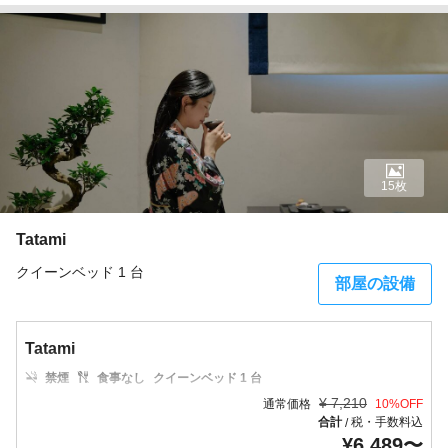
15枚
Tatami
クイーンベッド 1 台
部屋の設備
Tatami
禁煙
食事なし
クイーンベッド 1 台
¥
7,210
通常価格
10
%OFF
合計
税・手数料込
/
¥
6,489
〜