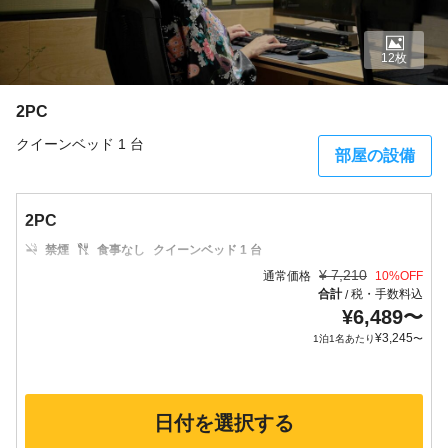
12枚
2PC
クイーンベッド 1 台
部屋の設備
2PC
禁煙
食事なし
クイーンベッド 1 台
¥
7,210
通常価格
10
%OFF
合計
税・手数料込
/
¥
6,489
〜
¥
3,245
1泊1名あたり
〜
日付を選択する