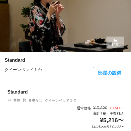
14枚
Standard
クイーンベッド 1 台
部屋の設備
Standard
禁煙
食事なし
クイーンベッド 1 台
¥
5,820
通常価格
10
%OFF
合計
税・手数料込
/
¥
5,216
〜
¥
2,608
1泊1名あたり
〜