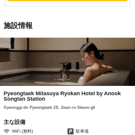
施設情報
Pyeongtaek Mitasuya Ryokan Hotel by Anook
Songtan Station
Gyeonggi-do Pyeongtaek 28, Jisan-ro 5beon-gil
主な設備
WiFi (無料)
駐車場