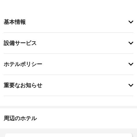
客
基本情報
室
の
設
設
設備サービス
備
備・
と
サ
サ
登
ー
録
ー
ホテルポリシー
が
ビ
ビ
あ
ス
ス
り
事
全 
ま
重要なお知らせ
21 
前
せ
室
入
ん
に
あ
り
知
る
口
そ
る
ま
れ
べ
周辺のホテル
で
ぞ
き
れ
の
異
ホ
道
な