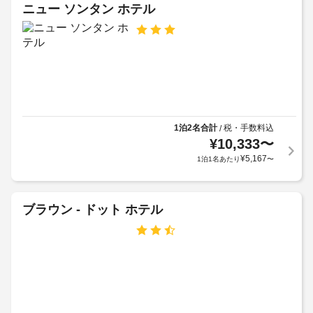
が
テ
ニュー ソンタン ホテル
る
明
ル
装
る
飾
ポ
い
の
リ
の
シ
施
上
さ
ー
層
れ
階
た
貸
は
客
1泊2名合計
税・手数料込
/
切
室
階
¥
10,333
〜
風
に
段
¥
5,167
1泊1名あたり
〜
呂
は
で
床
(温
の
暖
泉)
み
房、
の
ブラウン - ドット ホテル
ア
ス
利
マ
ク
用
ー
セ
に
ト
ス
テ
は
可
レ
事
ビ
前
リ
が
予
あ