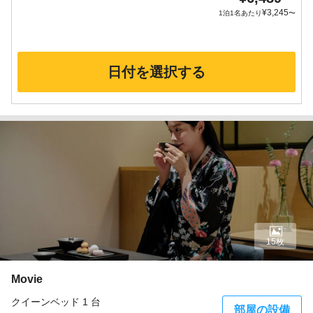
¥
3,245
1泊1名あたり
〜
日付を選択する
15枚
Movie
クイーンベッド 1 台
部屋の設備