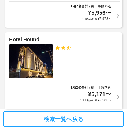
サ
約
り、
イ
1泊2名合計
税・手数料込
/
が
滞
¥
5,956
〜
ク
在
必
ル
¥
2,978
1泊1名あたり
〜
を
要
満
で
喫
全
す。
し
館
Hotel Hound
ご
て
禁
到
い
煙
た
着
だ
前
け
ウ
に
ま
ォ
ホ
す。
ー
テ
WiFi 
タ
ル
(無
ー
料)
に
1泊2名合計
税・手数料込
/
サ
を
直
¥
5,171
〜
お
ー
接
¥
2,586
1泊1名あたり
〜
使
バ
ご
い
ー
連
い
の
絡
た
検索一覧へ戻る
使
だ
の
用