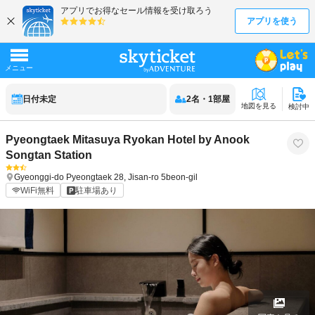
日付未定
2
名
・
1
部屋
地図を見る
検討中
Pyeongtaek Mitasuya Ryokan Hotel by Anook
Songtan Station
Gyeonggi-do
Pyeongtaek
28, Jisan-ro 5beon-gil
WiFi無料
駐車場あり