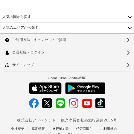
け
う
る
を
え、
ほ
お
ご
か、
人気の国から探す
客
予
ケ
様
約
ー
人気のエリアから探す
に
韓
ブ
く
積
ル
だ
国
ソ
の
極
さ
番
的
台
い。
ウ
組
に
連
を
湾
ル
推
絡
ご
奨
覧
中
先
釜
い
は
国
た
山
車
予
だ
椅
香
約
仁
け
子
確
ま
港
川
対
認
す。
応
デ
通
ベ
台
–
ス
知
ト
ク、
な
北
に
電
し
記
ナ
台
気