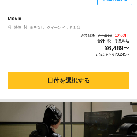
Movie
禁煙
食事なし
クイーンベッド 1 台
¥
7,210
通常価格
10
%OFF
合計
税・手数料込
/
¥
6,489
〜
¥
3,245
1泊1名あたり
〜
日付を選択する