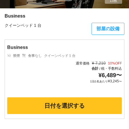
13枚
Business
クイーンベッド 1 台
部屋の設備
Business
禁煙
食事なし
クイーンベッド 1 台
¥
7,210
通常価格
10
%OFF
合計
税・手数料込
/
¥
6,489
〜
¥
3,245
1泊1名あたり
〜
日付を選択する