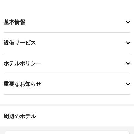
ア
基本情報
メ
ニ
テ
設
設備サービス
ィ
備・
便
利
サ
チ
な
ー
ホテルポリシー
WiFi 
ェ
ビ
(無
ッ
料)、
ス
事
ク
コ
重要なお知らせ
ン
前
イ
シ
車
に
ン
ェ
椅
知
16:00
ル
子
ジ
る
対
施
ュ 
べ
周辺のホテル
応
設
サ
き
(制
ー
の
ビ
ホ
限
定