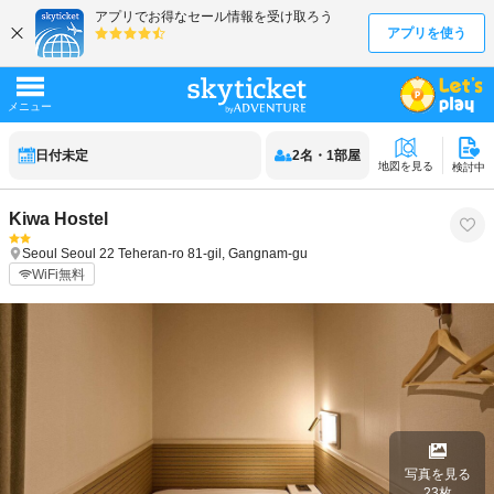
日付未定
2
名
・
1
部屋
地図を見る
検討中
Kiwa Hostel
Seoul
Seoul
22 Teheran-ro 81-gil, Gangnam-gu
WiFi無料
写真を見る
23
枚