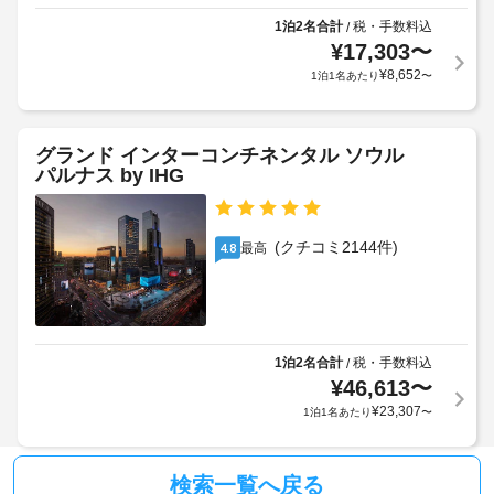
の
場
荷
認
設
合
物
1泊2名合計
税・手数料込
/
め
備
¥
17,303
〜
が
保
ら
と
あ
管
¥
8,652
1泊1名あたり
〜
れ
サ
り
サ
ま
ー
ま
ー
せ
ビ
す
ビ
グランド インターコンチネンタル ソウル
ん。
ス
場
ス
パルナス by IHG
全
合
部
に
ロ
で 
よ
ッ
80 
(クチコミ2144件)
最高
4.8
り、
カ
あ
チ
ー
る
冷
ェ
利
房
ッ
用
完
ク
可
1泊2名合計
税・手数料込
/
備
イ
の
¥
46,613
〜
ン
エ
客
¥
23,307
1泊1名あたり
〜
時
室
ク
に
に
ス
は
政
プ
検索一覧へ戻る
電
府