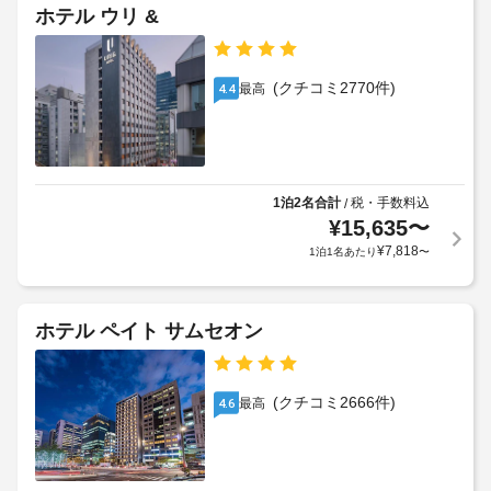
ス、
あ
テ
め
ホテル ウリ &
共
り)
る
ル
用
利
リ
ポ
車
用
ビ
(クチコミ2770件)
リ
最高
4.4
ン
椅
規
シ
グ
子
約
ル
ー
対
に
ー
応
従
ム
ペ
の
っ
な
1泊2名合計
税・手数料込
/
ッ
シ
て、
ど
¥
15,635
〜
ト
を
ャ
追
¥
7,818
1泊1名あたり
〜
お
ご
ト
加
よ
利
ル
ゲ
用
び
サ
ス
い
介
ホテル ペイト サムセオン
ー
ト
た
助
ビ
料
だ
動
け
ス
金
物
ま
な
(クチコミ2666件)
が
最高
4.6
の
す。
し
か
入
客
か
館
室
る
手
は