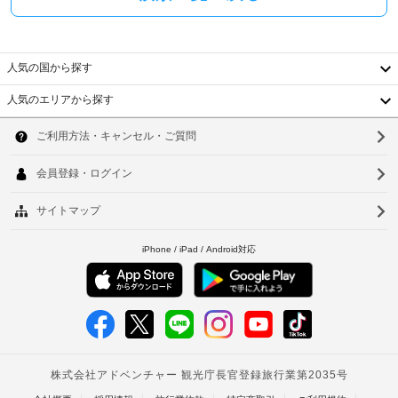
レ
子
発
ス
レ
行
チ
ン
の
ジ、
ェ
人気の国から探す
ミ
写
ッ
ニ
真
ク
人気のエリアから探す
バ
付
イ
韓
ー 
き
ン
(無
国
ソ
身
料)
分
な
複
台
ウ
ど
証
数
湾
が
明
ル
の
備
書
言
中
釜
わ
と
語
っ
国
付
山
て
を
随
お
話
香
仁
り、
費
す
ゆ
港
用
川
ス
っ
精
タ
ベ
く
台
算
ッ
り
ト
の
北
お
フ
た
く