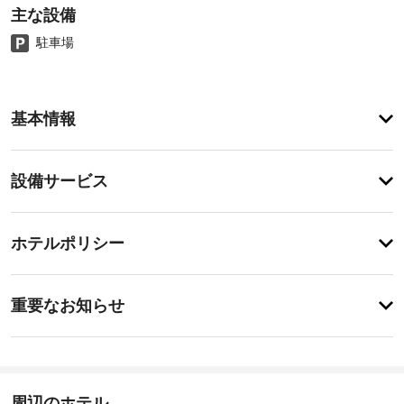
主な設備
駐車場
ア
基本情報
メ
ニ
テ
設
設備サービス
ィ
備・
屋
外
サ
チ
プ
ー
ホテルポリシー
ー
ェ
ビ
ル
ッ
な
ス
特
ク
ど
に
重要なお知らせ
の
イ
あ
レ
指
り
ン
ク
ま
定
15:00
リ
せ
喫
-
エ
ん
煙
22:00
ー
周辺のホテル