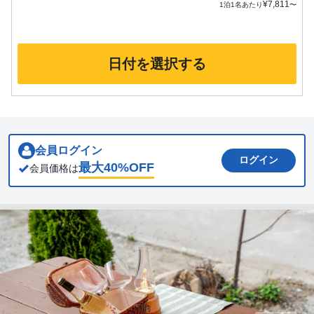
¥
7,811
1泊1名あたり
〜
日付を選択する
会員ログイン
ログイン
最大
40
%OFF
会員価格は