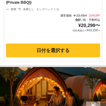
(Private BBQ))
禁煙
食事なし
キングベッド 1 台
¥
22,554
通常価格
10
%OFF
合計
税・手数料込
/
¥
20,299
〜
¥
10,150
1泊1名あたり
〜
日付を選択する