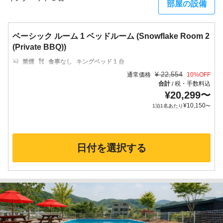
部屋の設備
ベーシック ルーム 1 ベッドルーム (Snowflake Room 2
(Private BBQ))
禁煙
食事なし
キングベッド 1 台
¥
22,554
通常価格
10
%OFF
合計
税・手数料込
/
¥
20,299
〜
¥
10,150
1泊1名あたり
〜
日付を選択する