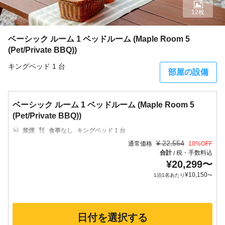
12枚
ベーシック ルーム 1 ベッドルーム (Maple Room 5
(Pet/Private BBQ))
キングベッド 1 台
部屋の設備
ベーシック ルーム 1 ベッドルーム (Maple Room 5
(Pet/Private BBQ))
禁煙
食事なし
キングベッド 1 台
¥
22,554
通常価格
10
%OFF
合計
税・手数料込
/
¥
20,299
〜
¥
10,150
1泊1名あたり
〜
日付を選択する