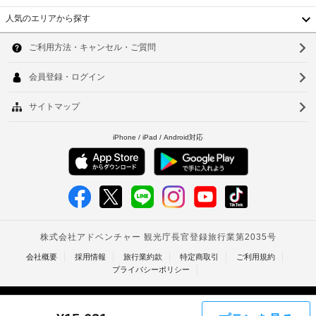
ま
が
リ
人気のエリアから探す
す。
か
ル
韓
客
か
室
国
る
ソ
車
の
場
椅
台
ウ
設
合
子
備
湾
が
ル
対
と
あ
応
中
釜
サ
り
–
ー
国
ま
山
な
ビ
す
し
香
仁
ス
場
全
合
港
川
駐
部
に
車
ベ
で 
台
よ
12 
場
り、
ト
北
あ
(無
チ
る
料)
ナ
台
冷
ェ
房
ッ
ム
南
完
ク
備
タ
高
イ
の