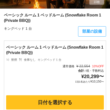
10枚
ベーシック ルーム 1 ベッドルーム (Snowflake Room 1
(Private BBQ))
キングベッド 1 台
部屋の設備
ベーシック ルーム 1 ベッドルーム (Snowflake Room 1
(Private BBQ))
禁煙
食事なし
キングベッド 1 台
¥
22,554
通常価格
10
%OFF
合計
税・手数料込
/
¥
20,299
〜
¥
10,150
1泊1名あたり
〜
日付を選択する