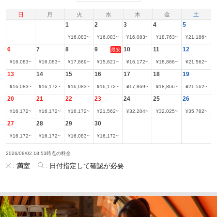
日
月
火
水
木
金
土
1
2
3
4
5
¥
16,083
~
¥
16,083
~
¥
16,083
~
¥
18,763
~
¥
21,186
~
6
7
8
9
10
11
12
最安
¥
16,083
~
¥
16,083
~
¥
17,869
~
¥
15,621
~
¥
16,172
~
¥
18,866
~
¥
21,562
~
13
14
15
16
17
18
19
¥
16,083
~
¥
16,172
~
¥
16,083
~
¥
16,172
~
¥
17,869
~
¥
18,866
~
¥
21,562
~
20
21
22
23
24
25
26
¥
16,172
~
¥
16,172
~
¥
16,172
~
¥
21,562
~
¥
32,204
~
¥
32,025
~
¥
35,782
~
27
28
29
30
¥
16,172
~
¥
16,172
~
¥
16,083
~
¥
16,172
~
2026/08/02 18:53時点の料金
:
満室
:
日付指定して確認が必要