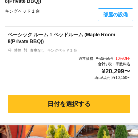
8(Private BBQ))
キングベッド 1 台
部屋の設備
ベーシック ルーム 1 ベッドルーム (Maple Room
8(Private BBQ))
禁煙
食事なし
キングベッド 1 台
¥
22,554
通常価格
10
%OFF
合計
税・手数料込
/
¥
20,299
〜
¥
10,150
1泊1名あたり
〜
日付を選択する