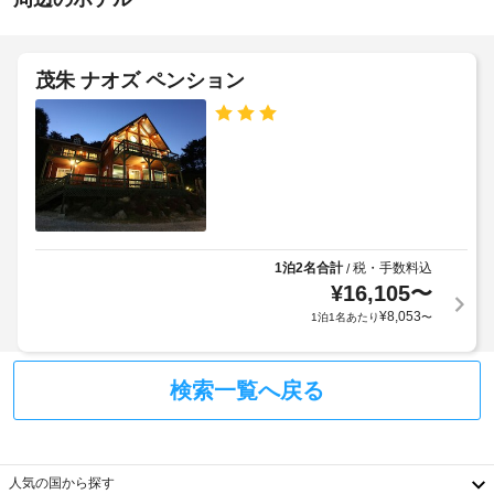
ス
シ
施
ペ
ョ
設
ン
ー
設
の
ス
茂朱 ナオズ ペンション
備
定
や、
め
屋
バ
る
外
ー
利
ベ
プ
用
キ
ー
ュ
規
ル
ー
約
の
グ
に
数
リ
1泊2名合計
税・手数料込
/
従
:
ル
¥
16,105
〜
っ
な
1
¥
8,053
1泊1名あたり
〜
て、
ど
を
追
バ
お
加
ー
使
検索一覧へ戻る
ゲ
ベ
い
ス
キ
い
ト
た
ュ
料
だ
ー
人気の国から探す
け
金
グ