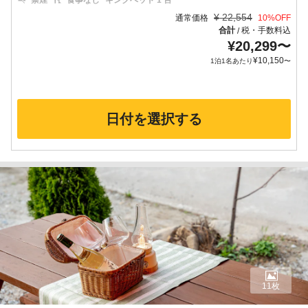
禁煙
食事なし
キングベッド 1 台
¥
22,554
通常価格
10
%OFF
合計
税・手数料込
/
¥
20,299
〜
¥
10,150
1泊1名あたり
〜
日付を選択する
11枚