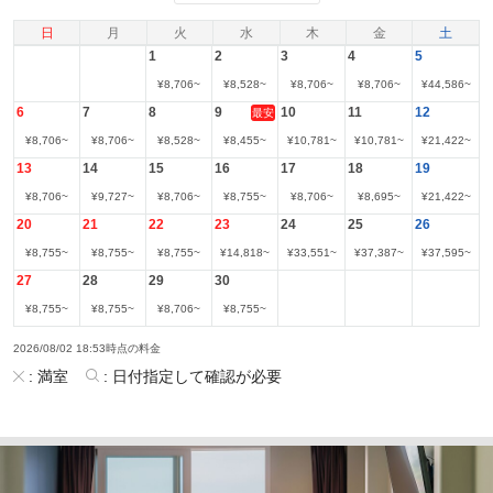
日
月
火
水
木
金
土
1
2
3
4
5
¥
8,706
~
¥
8,528
~
¥
8,706
~
¥
8,706
~
¥
44,586
~
6
7
8
9
10
11
12
最安
¥
8,706
~
¥
8,706
~
¥
8,528
~
¥
8,455
~
¥
10,781
~
¥
10,781
~
¥
21,422
~
13
14
15
16
17
18
19
¥
8,706
~
¥
9,727
~
¥
8,706
~
¥
8,755
~
¥
8,706
~
¥
8,695
~
¥
21,422
~
20
21
22
23
24
25
26
¥
8,755
~
¥
8,755
~
¥
8,755
~
¥
14,818
~
¥
33,551
~
¥
37,387
~
¥
37,595
~
27
28
29
30
¥
8,755
~
¥
8,755
~
¥
8,706
~
¥
8,755
~
2026/08/02 18:53時点の料金
:
満室
:
日付指定して確認が必要