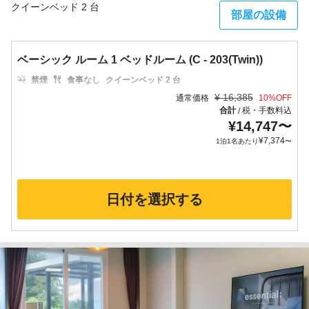
クイーンベッド 2 台
部屋の設備
ベーシック ルーム 1 ベッドルーム (C - 203(Twin))
禁煙
食事なし
クイーンベッド 2 台
¥
16,385
通常価格
10
%OFF
合計
税・手数料込
/
¥
14,747
〜
¥
7,374
1泊1名あたり
〜
日付を選択する