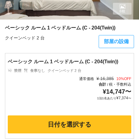
8枚
ベーシック ルーム 1 ベッドルーム (C - 204(Twin))
クイーンベッド 2 台
部屋の設備
ベーシック ルーム 1 ベッドルーム (C - 204(Twin))
禁煙
食事なし
クイーンベッド 2 台
¥
16,385
通常価格
10
%OFF
合計
税・手数料込
/
¥
14,747
〜
¥
7,374
1泊1名あたり
〜
日付を選択する