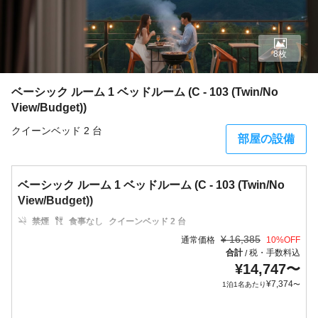
8枚
ベーシック ルーム 1 ベッドルーム (C - 103 (Twin/No
View/Budget))
クイーンベッド 2 台
部屋の設備
ベーシック ルーム 1 ベッドルーム (C - 103 (Twin/No
View/Budget))
禁煙
食事なし
クイーンベッド 2 台
¥
16,385
通常価格
10
%OFF
合計
税・手数料込
/
¥
14,747
〜
¥
7,374
1泊1名あたり
〜