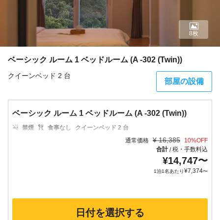
8枚
ベーシック ルーム 1 ベッドルーム (A -302 (Twin))
クイーンベッド 2 台
部屋の設備
ベーシック ルーム 1 ベッドルーム (A -302 (Twin))
禁煙
食事なし
クイーンベッド 2 台
¥
16,385
通常価格
10
%OFF
合計
税・手数料込
/
¥
14,747
〜
¥
7,374
1泊1名あたり
〜
日付を選択する