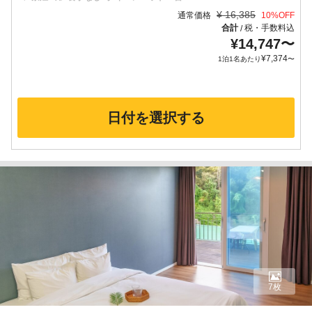
¥
16,385
通常価格
10
%OFF
合計
税・手数料込
/
¥
14,747
〜
¥
7,374
1泊1名あたり
〜
日付を選択する
7枚