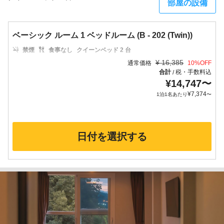
部屋の設備
ベーシック ルーム 1 ベッドルーム (B - 202 (Twin))
禁煙
食事なし
クイーンベッド 2 台
¥
16,385
通常価格
10
%OFF
合計
税・手数料込
/
¥
14,747
〜
¥
7,374
1泊1名あたり
〜
日付を選択する