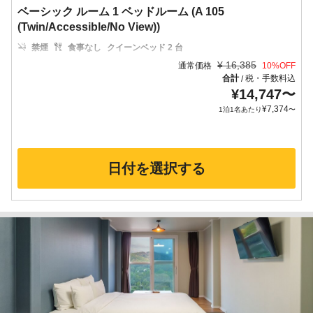
ベーシック ルーム 1 ベッドルーム (A 105
(Twin/Accessible/No View))
禁煙
食事なし
クイーンベッド 2 台
¥
16,385
通常価格
10
%OFF
合計
税・手数料込
/
¥
14,747
〜
¥
7,374
1泊1名あたり
〜
日付を選択する