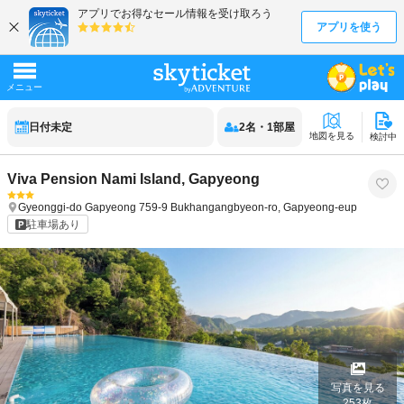
日付未定
2
名
・
1
部屋
地図を見る
検討中
Viva Pension Nami Island, Gapyeong
Gyeonggi-do
Gapyeong
759-9 Bukhangangbyeon-ro, Gapyeong-eup
駐車場あり
写真を見る
253
枚