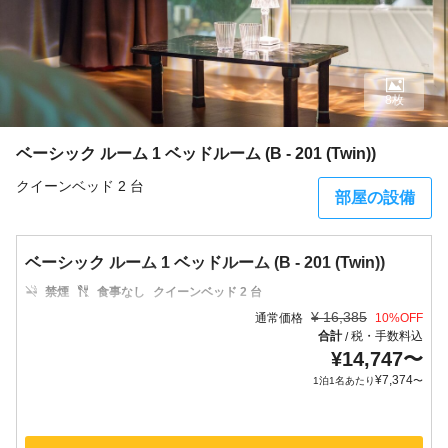
8枚
ベーシック ルーム 1 ベッドルーム (B - 201 (Twin))
クイーンベッド 2 台
部屋の設備
ベーシック ルーム 1 ベッドルーム (B - 201 (Twin))
禁煙
食事なし
クイーンベッド 2 台
¥
16,385
通常価格
10
%OFF
合計
税・手数料込
/
¥
14,747
〜
¥
7,374
1泊1名あたり
〜