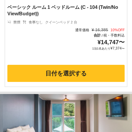
ベーシック ルーム 1 ベッドルーム (C - 104 (Twin/No
View/Budget))
禁煙
食事なし
クイーンベッド 2 台
¥
16,385
通常価格
10
%OFF
合計
税・手数料込
/
¥
14,747
〜
¥
7,374
1泊1名あたり
〜
日付を選択する