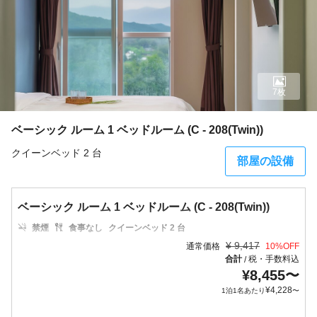
7枚
ベーシック ルーム 1 ベッドルーム (C - 208(Twin))
クイーンベッド 2 台
部屋の設備
ベーシック ルーム 1 ベッドルーム (C - 208(Twin))
禁煙
食事なし
クイーンベッド 2 台
¥
9,417
通常価格
10
%OFF
合計
税・手数料込
/
¥
8,455
〜
¥
4,228
1泊1名あたり
〜