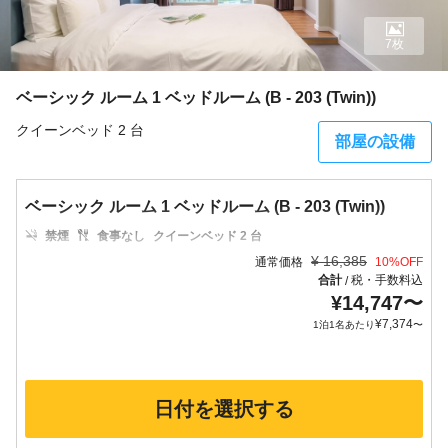
7枚
ベーシック ルーム 1 ベッドルーム (B - 203 (Twin))
クイーンベッド 2 台
部屋の設備
ベーシック ルーム 1 ベッドルーム (B - 203 (Twin))
禁煙
食事なし
クイーンベッド 2 台
¥
16,385
通常価格
10
%OFF
合計
税・手数料込
/
¥
14,747
〜
¥
7,374
1泊1名あたり
〜
日付を選択する