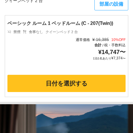
クイーンベッド 2 台
部屋の設備
ベーシック ルーム 1 ベッドルーム (C - 207(Twin))
禁煙
食事なし
クイーンベッド 2 台
¥
16,385
通常価格
10
%OFF
合計
税・手数料込
/
¥
14,747
〜
¥
7,374
1泊1名あたり
〜
日付を選択する