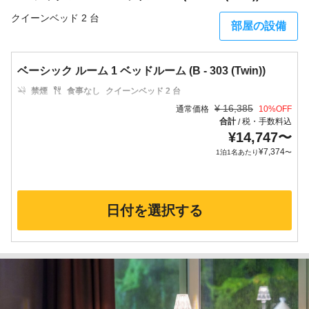
クイーンベッド 2 台
部屋の設備
ベーシック ルーム 1 ベッドルーム (B - 303 (Twin))
禁煙
食事なし
クイーンベッド 2 台
¥
16,385
通常価格
10
%OFF
合計
税・手数料込
/
¥
14,747
〜
¥
7,374
1泊1名あたり
〜
日付を選択する