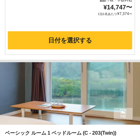
合計
税・手数料込
/
¥
14,747
〜
¥
7,374
1泊1名あたり
〜
日付を選択する
8枚
ベーシック ルーム 1 ベッドルーム (C - 203(Twin))