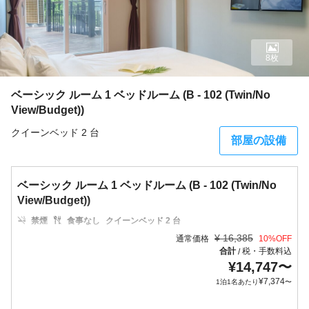
8枚
ベーシック ルーム 1 ベッドルーム (B - 102 (Twin/No
View/Budget))
クイーンベッド 2 台
部屋の設備
ベーシック ルーム 1 ベッドルーム (B - 102 (Twin/No
View/Budget))
禁煙
食事なし
クイーンベッド 2 台
¥
16,385
通常価格
10
%OFF
合計
税・手数料込
/
¥
14,747
〜
¥
7,374
1泊1名あたり
〜