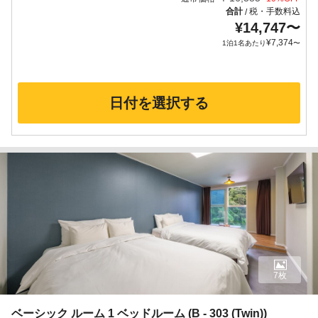
合計
税・手数料込
/
¥
14,747
〜
¥
7,374
1泊1名あたり
〜
日付を選択する
7枚
ベーシック ルーム 1 ベッドルーム (B - 303 (Twin))