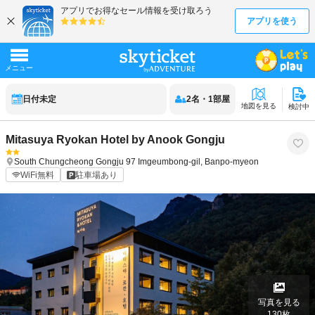
日付未定
2
名
・
1
部屋
地図を見る
検討中
Mitasuya Ryokan Hotel by Anook Gongju
South Chungcheong
Gongju
97 Imgeumbong-gil, Banpo-myeon
WiFi無料
駐車場あり
写真を見る
130
枚