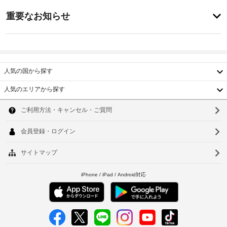
ス
特
全
ク
に
重要なお知らせ
部
イ
あ
で 
屋
り
ン
29 
ま
根
室
18:00
せ
付
あ
-
ん
き
る
指
人気の国から探す
駐
冷
定
房
な
車
人気のエリアから探す
完
し
場
韓
備
施
の
国
ソ
車
客
設
椅
室
台
の
ウ
で、
子
定
湾
ご
対
ル
め
滞
応
中
る
釜
在
–
利
を
国
な
山
お
用
し
楽
規
香
仁
し
約
み
港
車
川
に
く
椅
従