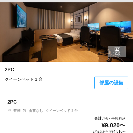
10枚
2PC
クイーンベッド 1 台
部屋の設備
2PC
禁煙
食事なし
クイーンベッド 1 台
合計
税・手数料込
/
¥
9,020
〜
¥
4,510
1泊1名あたり
〜