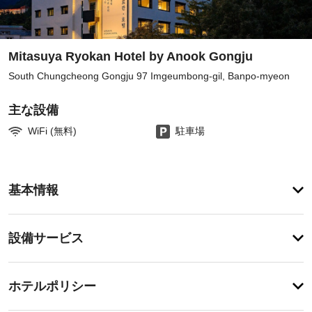
Mitasuya Ryokan Hotel by Anook Gongju
South Chungcheong Gongju 97 Imgeumbong-gil, Banpo-myeon
主な設備
WiFi (無料)
駐車場
客
基本情報
室
の
設
設
設備サービス
備
備・
と
サ
サ
チ
ー
ー
ホテルポリシー
ェ
ビ
ビ
ッ
ス