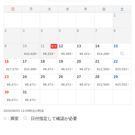
日
月
火
水
木
金
土
1
2
3
4
5
6
7
8
9
10
11
12
13
14
15
最安
¥
10,426
~
¥
8,323
~
¥
8,385
~
¥
8,421
~
¥
14,268
~
16
17
18
19
20
21
22
¥
17,273
~
¥
10,488
~
¥
8,471
~
¥
8,471
~
¥
8,471
~
¥
12,506
~
¥
15,531
~
23
24
25
26
27
28
29
¥
8,471
~
¥
8,471
~
¥
8,471
~
¥
8,471
~
¥
8,471
~
¥
12,506
~
¥
15,531
~
30
31
¥
8,471
~
¥
8,471
~
2026/08/03 13:35時点の料金
:
満室
:
日付指定して確認が必要