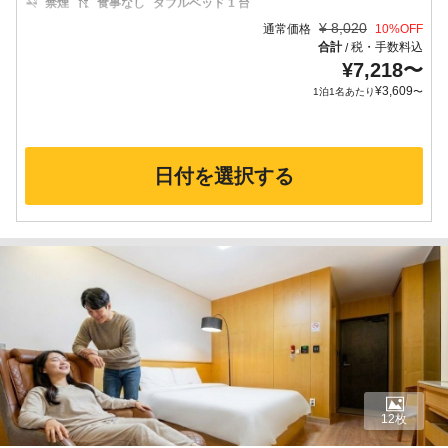
禁煙
食事なし
ダブルベッド 1 台
¥
8,020
通常価格
10
%OFF
合計
税・手数料込
/
¥
7,218
〜
¥
3,609
1泊1名あたり
〜
日付を選択する
12枚