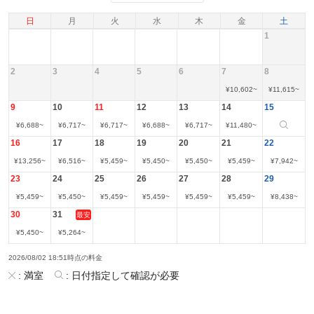
日
月
火
水
木
金
土
1
2
3
4
5
6
7
8
¥
10,602
~
¥
11,615
~
9
10
11
12
13
14
15
¥
6,688
~
¥
6,717
~
¥
6,717
~
¥
6,688
~
¥
6,717
~
¥
11,480
~
16
17
18
19
20
21
22
¥
13,256
~
¥
6,516
~
¥
5,459
~
¥
5,450
~
¥
5,450
~
¥
5,459
~
¥
7,942
~
23
24
25
26
27
28
29
¥
5,459
~
¥
5,450
~
¥
5,459
~
¥
5,459
~
¥
5,459
~
¥
5,459
~
¥
8,438
~
30
31
最安
¥
5,450
~
¥
5,264
~
2026/08/02 18:51時点の料金
:
満室
:
日付指定して確認が必要