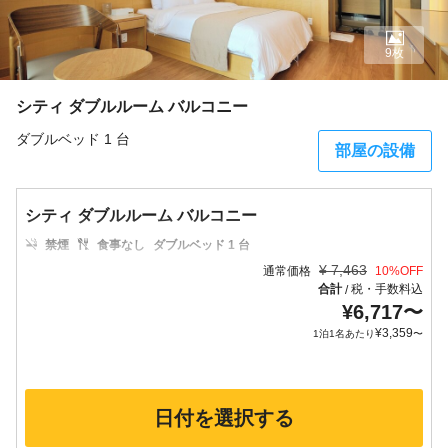
9枚
シティ ダブルルーム バルコニー
ダブルベッド 1 台
部屋の設備
シティ ダブルルーム バルコニー
禁煙
食事なし
ダブルベッド 1 台
¥
7,463
通常価格
10
%OFF
合計
税・手数料込
/
¥
6,717
〜
¥
3,359
1泊1名あたり
〜
日付を選択する