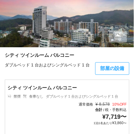
10枚
シティ ツインルーム バルコニー
ダブルベッド 1 台およびシングルベッド 1 台
部屋の設備
シティ ツインルーム バルコニー
禁煙
食事なし
ダブルベッド 1 台およびシングルベッド 1 台
¥
8,578
通常価格
10
%OFF
合計
税・手数料込
/
¥
7,719
〜
¥
3,860
1泊1名あたり
〜