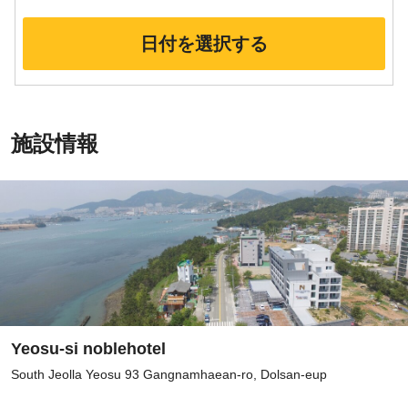
日付を選択する
施設情報
Yeosu-si noblehotel
South Jeolla Yeosu 93 Gangnamhaean-ro, Dolsan-eup