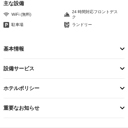
主な設備
24 時間対応フロントデス
WiFi (無料)
ク
駐車場
ランドリー
ア
基本情報
メ
ニ
テ
設
設備サービス
ィ
備・
こ
の
サ
チ
ホ
ー
ホテルポリシー
テ
ェ
ビ
ル
ッ
は
ス
事
ク
禁
重要なお知らせ
煙
前
イ
で、
屋
に
ン
滞
根
知
15:00
在
付