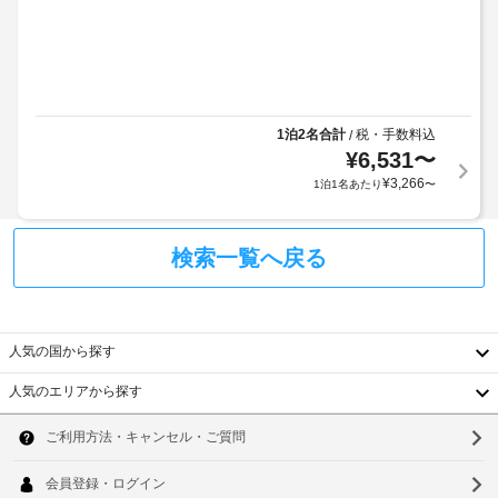
ト
ム
ま
施
料
/
す。
設
金
隣
客
か
が
合
室
ら
か
っ
の
の
か
た
設
距
1泊2名合計
税・手数料込
/
る
客
備
¥
6,531
〜
離
場
室
と
(メ
¥
3,266
1泊1名あたり
〜
合
も
サ
ー
が
空
ー
ト
あ
室
ビ
ル)
検索一覧へ戻る
り
状
ス
-
ま
況
全 
3
す
に
65 
室
場
よ
警
人気の国から探す
あ
合
り
備
る
に
ご
人気のエリアから探す
付
客
よ
利
韓
室
き
り、
用
に
駐
国
ソ
チ
い
は、
車
床
ェ
た
台
ウ
場
暖