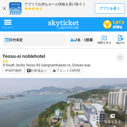
日付未定
2
名
・
1
部屋
地図を見る
検討中
Yeosu-si noblehotel
South Jeolla
Yeosu
93 Gangnamhaean-ro, Dolsan-eup
WiFi無料
駐車場あり
フロント24時間
写真を見る
77
枚