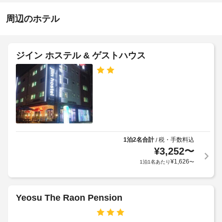
-
中
る
き
正
は
べ
周辺のホテル
駐
午
近
き
車
隣
施
の
ホ
場
設
無
テ
ジイン ホステル & ゲストハウス
料
の
エ
ル
駐
定
レ
車
ポ
め
ベ
場
リ
る
な
ー
シ
利
ど
タ
用
の
ー
ー
設
規
:
備
約
コ
ド
や
1泊2名合計
税・手数料込
/
に
ネ
ア
サ
¥
3,252
〜
従
ク
ー
幅
¥
1,626
1泊1名あたり
〜
っ
テ
ビ
(イ
て、
ィ
ス
ン
を
追
ン
チ)
利
加
グ
Yeosu The Raon Pension
:
用
ゲ
ル
59
で
ス
ー
き