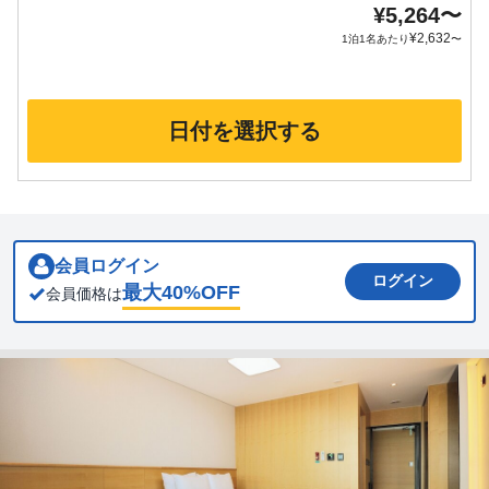
¥
5,264
〜
¥
2,632
1泊1名あたり
〜
日付を選択する
会員ログイン
ログイン
最大
40
%OFF
会員価格は