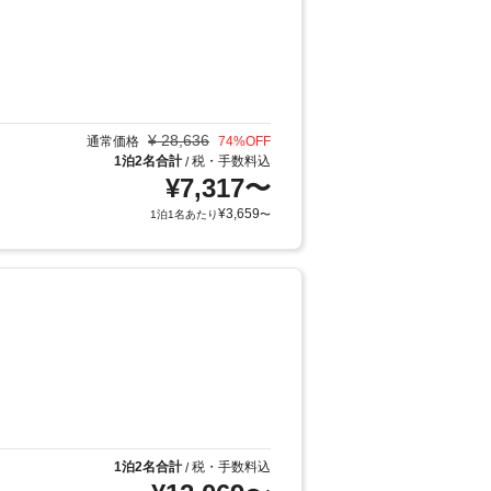
¥
28,636
通常価格
74
%OFF
1泊2名合計
税・手数料込
/
¥
7,317
〜
¥
3,659
1泊1名あたり
〜
1泊2名合計
税・手数料込
/