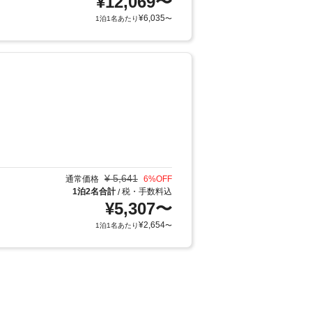
¥
12,069
〜
¥
6,035
1泊1名あたり
〜
¥
5,641
通常価格
6
%OFF
1泊2名合計
税・手数料込
/
¥
5,307
〜
¥
2,654
1泊1名あたり
〜