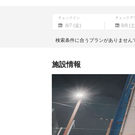
チェックイン
チェックア
Navigate
Navigate
forward
backward
検索条件に合うプランがありません
to
to
interact
interact
with
with
the
the
施設情報
calendar
calendar
and
and
select
select
a
a
date.
date.
Press
Press
the
the
question
question
mark
mark
key
key
to
to
get
get
the
the
keyboard
keyboard