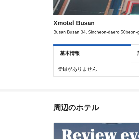
shortcuts
shortcuts
for
for
changing
changing
dates.
dates.
Xmotel Busan
Busan Busan 34, Sincheon-daero 50beon-g
基本情報
登録がありません
周辺のホテル