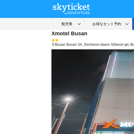
Xmotel Busan
Busan
Busan
34, Sincheon-daero 50beon-gil, B