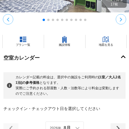
17
枚
プラン一覧
施設情報
地図を見る
空室カレンダー
カレンダー記載の料金は、選択中の施設をご利用時の
[1室／大人2名
1泊]の参考価格
となります。
実際にご予約される部屋数・人数・泊数等により料金は変動します
のでご注意ください。
チェックイン・チェックアウト日を選択してください
8月
2026年