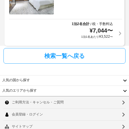
リ
は、
が
ー
食
か
設
料
か
雑
備
る
貨
1泊2名合計
税・手数料込
/
店 
場
¥
7,044
〜
車
/ 
合
¥
3,522
椅
1泊1名あたり
〜
コ
が
子
ン
あ
ビ
対
り
ニ
検索一覧へ戻る
応
ま
エ
の
ン
す
シ
ス
場
ャ
ス
合
ト
人気の国から探す
ト
に
ア
ル
よ
人気のエリアから探す
を
サ
り、
韓
ご
ー
利
チ
ビ
国
ソ
用
ェ
ス
く
ッ
台
ウ
な
だ
ク
さ
し
湾
ル
イ
い。