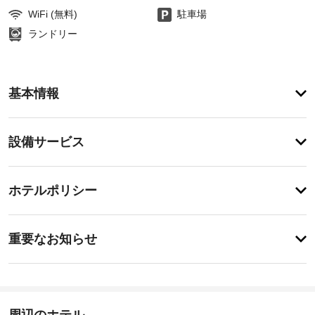
WiFi (無料)
駐車場
ランドリー
ア
基本情報
メ
ニ
テ
設
設備サービス
ィ
備・
便
利
サ
チ
な
ー
ホテルポリシー
WiFi 
ェ
ビ
(無
ッ
料)、
ス
特
ク
共
に
重要なお知らせ
用
イ
あ
リ
屋
り
ン
ビ
ま
根
14:00
ン
せ
な
-
グ
ん
し
11:00
ル