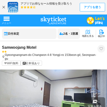
日付未定
2
名
・
1
部屋
地図を見る
検討中
Samwoojang Motel
Gyeongsangnam-do
Changwon
4-8 Yongji-ro 153beon-gil, Seongsan-
gu
WiFi無料
駐車場あり
写真を見る