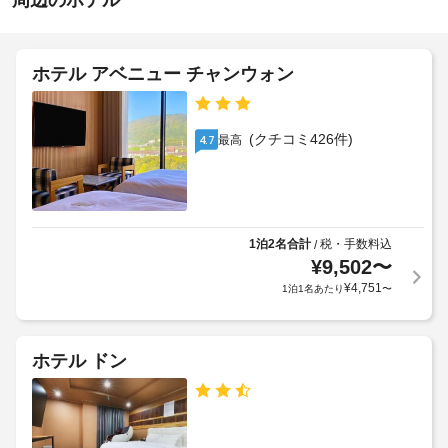
周辺のホテル
駐
ー
施
車
ム
設
な
場
ど
の
ホテル アベニュー チャンウォン
を
定
全
ご
め
館
利
る
禁
用
(クチコミ426件)
最高
4.7
利
い
煙
用
た
だ
規
車
け
約
椅
ま
に
子
す。
1泊2名合計
税・手数料込
/
従
対
¥
9,502
〜
お
っ
応
食
¥
4,751
1泊1名あたり
〜
て、
–
事
追
な
Samwoojang 
加
し
Motel
ゲ
ホテル ドン
で
ス
の
ラ
ト
軽
ン
食
料
ド
に
金