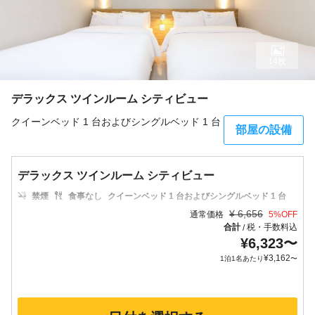
14枚
デラックス ツインルーム シティビュー
クイーンベッド 1 台およびシングルベッド 1 台
部屋の設備
デラックス ツインルーム シティビュー
禁煙
食事なし
クイーンベッド 1 台およびシングルベッド 1 台
¥
6,656
通常価格
5
%OFF
合計
税・手数料込
/
¥
6,323
〜
¥
3,162
1泊1名あたり
〜