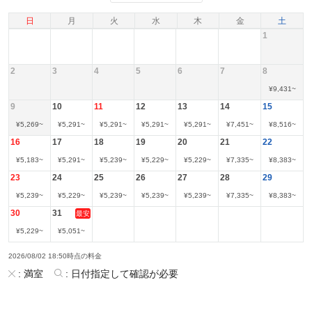
日
月
火
水
木
金
土
1
2
3
4
5
6
7
8
¥
9,431
~
9
10
11
12
13
14
15
¥
5,269
~
¥
5,291
~
¥
5,291
~
¥
5,291
~
¥
5,291
~
¥
7,451
~
¥
8,516
~
16
17
18
19
20
21
22
¥
5,183
~
¥
5,291
~
¥
5,239
~
¥
5,229
~
¥
5,229
~
¥
7,335
~
¥
8,383
~
23
24
25
26
27
28
29
¥
5,239
~
¥
5,229
~
¥
5,239
~
¥
5,239
~
¥
5,239
~
¥
7,335
~
¥
8,383
~
30
31
最安
¥
5,229
~
¥
5,051
~
2026/08/02 18:50時点の料金
:
満室
:
日付指定して確認が必要