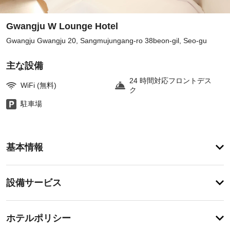
Gwangju W Lounge Hotel
Gwangju Gwangju 20, Sangmujungang-ro 38beon-gil, Seo-gu
主な設備
24 時間対応フロントデス
WiFi (無料)
ク
駐車場
客
基本情報
室
の
設
設
設備サービス
備
備・
と
サ
サ
チ
ー
ー
ホテルポリシー
ェ
ビ
ビ