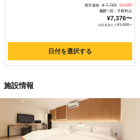
¥
7,765
通常価格
5
%OFF
合計
税・手数料込
/
¥
7,376
〜
¥
3,688
1泊1名あたり
〜
日付を選択する
施設情報