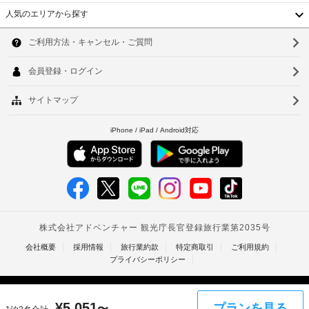
タ
ベ
場
ー、
人気のエリアから探す
ー
合
韓
WiFi 
タ
に
(無
ー
国
よ
ソ
料)
:
り、
を
台
ウ
ご
ド
チ
利
ア
ェ
湾
ル
用
幅
ッ
い
中
釜
(cm)
ク
た
:
イ
国
だ
山
150
ン
け
香
仁
る
時
ほ
に
車
港
川
か、
政
椅
ケ
ベ
台
府
子
ー
発
対
ト
ブ
北
行
応
ル
ナ
台
の
の
–
番
写
な
ム
南
組
真
し
を
タ
高
付
ご
¥
5,051
プランを見る
き
〜