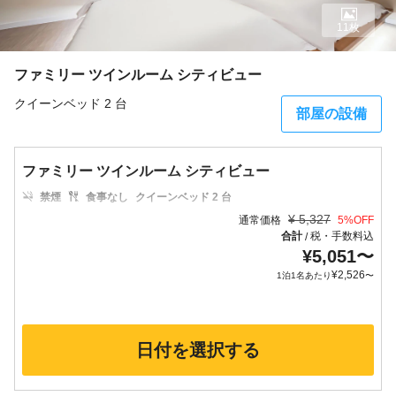
11枚
ファミリー ツインルーム シティビュー
クイーンベッド 2 台
部屋の設備
ファミリー ツインルーム シティビュー
禁煙
食事なし
クイーンベッド 2 台
¥
5,327
通常価格
5
%OFF
合計
税・手数料込
/
¥
5,051
〜
¥
2,526
1泊1名あたり
〜
日付を選択する