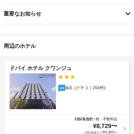
ッ
ス
ス
事
全
ク
重要なお知らせ
部
前
イ
で 
エ
に
ン
41 
レ
知
室
15:00
ベ
あ
-
る
ー
る
指
べ
周辺のホテル
タ
冷
定
き
房
な
ー
完
し
ホ
:
備
ド
テ
ドバイ ホテル クワンジュ
施
の
ア
ル
客
設
幅
室
ポ
の
(イ
に
定
(クチコミ254件)
リ
最高
4.6
は
ン
め
シ
薄
チ)
る
型
ー
:
利
テ
59
レ
用
ペ
ビ
規
1泊2名合計
税・手数料込
/
ッ
が
入
¥
8,729
〜
約
ト
備
り
に
¥
4,365
1泊1名あたり
〜
お
わ