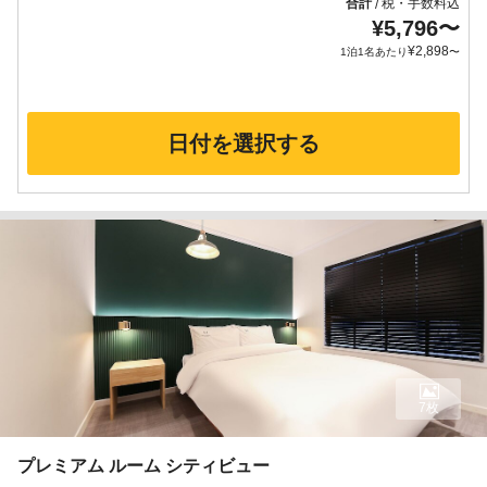
合計
税・手数料込
/
¥
5,796
〜
¥
2,898
1泊1名あたり
〜
日付を選択する
7枚
プレミアム ルーム シティビュー