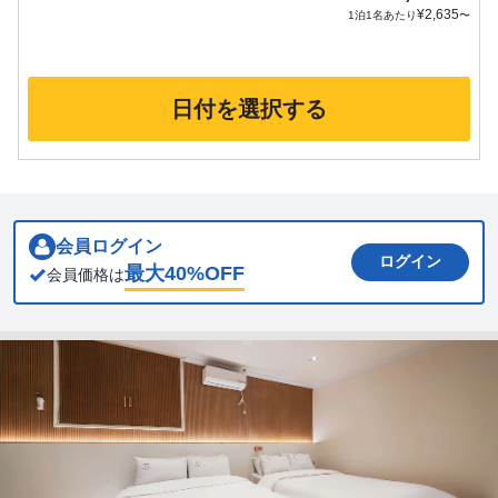
¥
2,635
1泊1名あたり
〜
日付を選択する
会員ログイン
ログイン
最大
40
%OFF
会員価格は