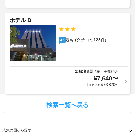
口
従
っ
よ
ま
っ
て
び
で
お
て、
介
ホテル B
の
り、
追
助
ゆ
道
加
動
っ
が
ゲ
物
た
明
(クチコミ128件)
最高
4.5
ス
り
の
る
ト
お
入
い
く
料
館
つ
金
は
ろ
全
が
認
ぎ
館
1泊2名合計
税・手数料込
/
か
め
い
¥
7,640
〜
禁
か
た
ら
煙
¥
3,820
1泊1名あたり
〜
る
だ
れ
け
場
ま
ま
LED
合
せ
す。
電
検索一覧へ戻る
が
ん。
コ
球
あ
ン
り
ピ
エ
ま
ュ
ー
レ
人気の国から探す
す