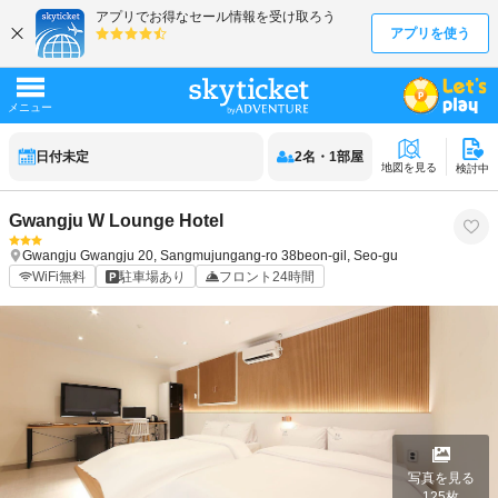
日付未定
2
名
・
1
部屋
地図を見る
検討中
Gwangju W Lounge Hotel
Gwangju
Gwangju
20, Sangmujungang-ro 38beon-gil, Seo-gu
WiFi無料
駐車場あり
フロント24時間
写真を見る
125
枚