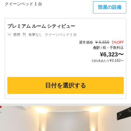
クイーンベッド 1 台
部屋の設備
プレミアム ルーム シティビュー
禁煙
食事なし
クイーンベッド 1 台
¥
6,656
通常価格
5
%OFF
合計
税・手数料込
/
¥
6,323
〜
¥
3,162
1泊1名あたり
〜
日付を選択する