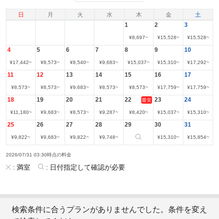
日
月
火
水
木
金
土
1
2
3
¥
8,697
~
¥
15,528
~
¥
15,528
~
4
5
6
7
8
9
10
¥
17,442
~
¥
8,573
~
¥
8,540
~
¥
9,683
~
¥
15,037
~
¥
15,310
~
¥
17,292
~
11
12
13
14
15
16
17
¥
8,573
~
¥
8,573
~
¥
9,683
~
¥
8,573
~
¥
8,573
~
¥
17,759
~
¥
17,759
~
18
19
20
21
22
23
24
最安
¥
11,180
~
¥
9,683
~
¥
8,573
~
¥
9,287
~
¥
8,420
~
¥
15,037
~
¥
15,310
~
25
26
27
28
29
30
31
¥
9,822
~
¥
9,683
~
¥
9,822
~
¥
9,748
~
¥
15,310
~
¥
15,854
~
2026/07/31 03:30時点の料金
:
満室
:
日付指定して確認が必要
検索条件に合うプランがありませんでした。条件を変え