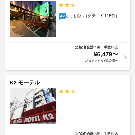
ク
つ
ト
め
エ
ろ
チ
る
ス
ぎ
(クチコミ115件)
とても良い
4.2
ェ
利
く
ト)
ッ
だ
用
さ
ク
規
客
い。
イ
約
室
客
ン
に
清
室
1泊2名合計
税・手数料込
/
料
従
で
掃
¥
6,479
〜
金
っ
は
(要
¥
3,240
1泊1名あたり
〜
:
WiFi 
て、
リ
(無
客
追
ク
料)
室
加
エ
を
料
ゲ
K2 モーテル
ス
ご
金
ス
利
ト)
の
ト
用
30%
い
料
全
た
が
金
館
だ
11:00
が
禁
け
か
か
煙
ま
ら
か
す。
14:00
る
浴
1泊2名合計
税・手数料込
/
車