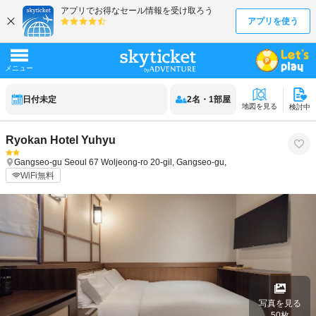
日付未定
2
名
・
1
部屋
地図を見る
検討中
Ryokan Hotel Yuhyu
Gangseo-gu
Seoul
67 Woljeong-ro 20-gil, Gangseo-gu,
WiFi無料
写真を見る
50
枚