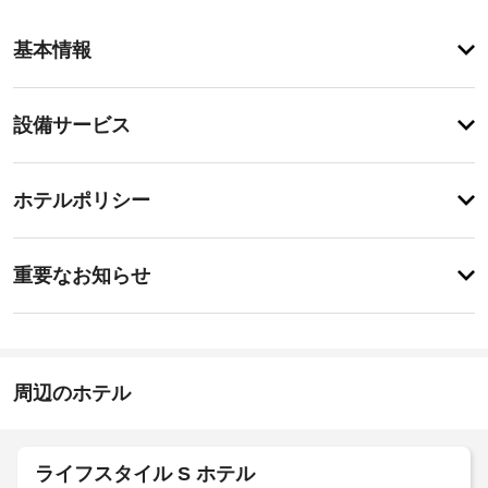
客
基本情報
室
の
設
設
設備サービス
備
備・
と
サ
サ
チ
ー
ー
ホテルポリシー
ェ
ビ
ビ
ッ
ス
ス
重
全
ク
重要なお知らせ
部
要
イ
で 
タ
な
ン
12 
オ
お
室
15:00
ル
あ
-
知
の
る
23:00
ら
周辺のホテル
交
客
せ
施
室
換
で、
設
(要
お
レ
の
リ
ライフスタイル S ホテル
く
イ
定