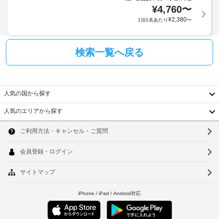
ま
槽
場
¥
4,760
〜
椅
ま
で
合
子
¥
2,380
1泊1名あたり
〜
た
の
が
対
は
チ
あ
シ
応
ェ
り
ャ
–
検索一覧へ戻る
ッ
ま
ワ
な
ク
ー
す
し
の
イ
場
あ
ン
合
る
車
人気の国から探す
に
に
専
椅
適
よ
用
人気のエリアから探す
子
用
り、
韓
バ
対
さ
ス
チ
応
国
ソ
ル
れ
ェ
の
ー
ま
ッ
台
ウ
ム
シ
す
ク
に
ャ
湾
ル
イ
は、
ト
上
ン
ビ
中
釜
ル
記
デ、
時
サ
国
項
ヘ
山
に
ー
ア
目
政
香
仁
ド
ビ
以