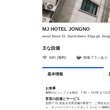
get
get
the
the
keyboard
keyboard
shortcuts
shortcuts
for
for
changing
changing
dates.
dates.
MJ HOTEL JONGNO
seoul Seoul 15, Samil-daero 32ga-gil, Jon
主な設備
WiFi (無料)
朝食プランあり
基本情報
お食事
無料のビュッフェを毎日、7:30 ～ 10:00 ま
客室の設備とサービス
全部で 31 室ある冷房完備の客室で、ご滞在を
ト、ティーバッグ / インスタントコーヒー (無