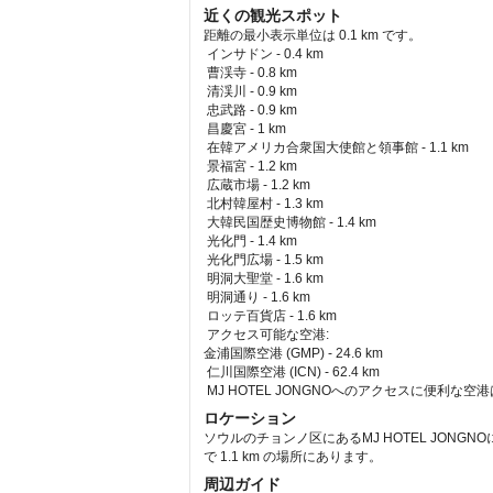
近くの観光スポット
距離の最小表示単位は 0.1 km です。
インサドン - 0.4 km  
 曹渓寺 - 0.8 km  
 清渓川 - 0.9 km  
 忠武路 - 0.9 km  
 昌慶宮 - 1 km  
 在韓アメリカ合衆国大使館と領事館 - 1.1 km  
 景福宮 - 1.2 km  
 広蔵市場 - 1.2 km  
 北村韓屋村 - 1.3 km  
 大韓民国歴史博物館 - 1.4 km  
 光化門 - 1.4 km  
 光化門広場 - 1.5 km  
 明洞大聖堂 - 1.6 km  
 明洞通り - 1.6 km  
 ロッテ百貨店 - 1.6 km  
アクセス可能な空港: 
金浦国際空港 (GMP) - 24.6 km 
 仁川国際空港 (ICN) - 62.4 km 
MJ HOTEL JONGNOへのアクセスに便利な空港
ロケーション
ソウルのチョンノ区にあるMJ HOTEL JONG
で 1.1 km の場所にあります。
周辺ガイド