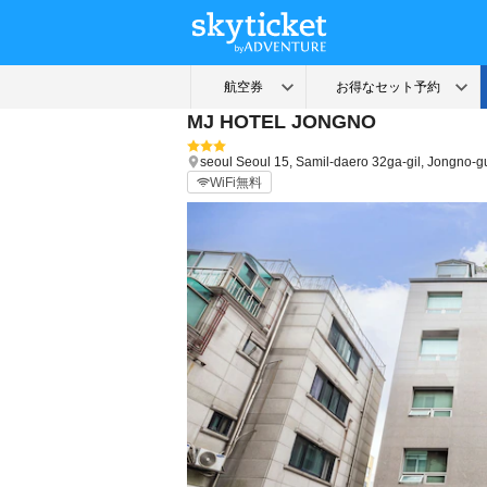
MJ HOTEL JONGNO
seoul
Seoul
15, Samil-daero 32ga-gil, Jongno-g
WiFi無料