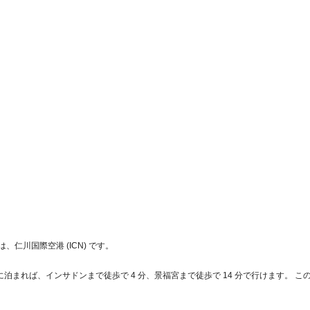
は、仁川国際空港 (ICN) です。
NOに泊まれば、インサドンまで徒歩で 4 分、景福宮まで徒歩で 14 分で行けます。 こ