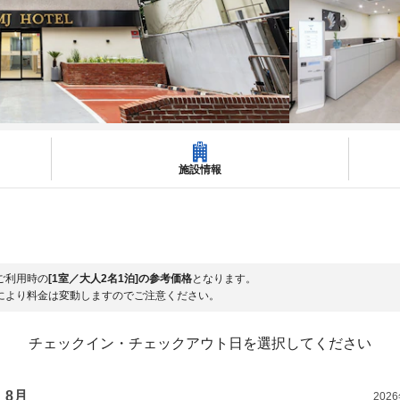
施設情報
ご利用時の
[1室／大人2名1泊]の参考価格
となります。
により料金は変動しますのでご注意ください。
チェックイン・チェックアウト日を選択してください
8月
202