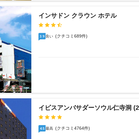
インサドン クラウン ホテル
(クチコミ689件)
良い
3.9
イビスアンバサダーソウル仁寺洞 (20
(クチコミ4764件)
最高
4.5