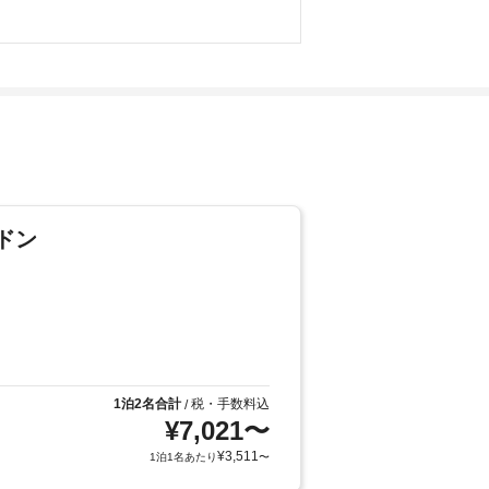
ドン
1泊2名合計
税・手数料込
/
¥
7,021
〜
¥
3,511
1泊1名あたり
〜