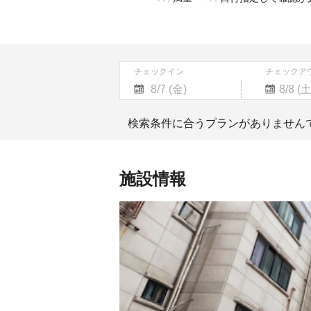
チェックイン
チェックア
Navigate
Navigate
forward
backward
検索条件に合うプランがありません
to
to
interact
interact
with
with
the
the
施設情報
calendar
calendar
and
and
select
select
a
a
date.
date.
Press
Press
the
the
question
question
mark
mark
key
key
to
to