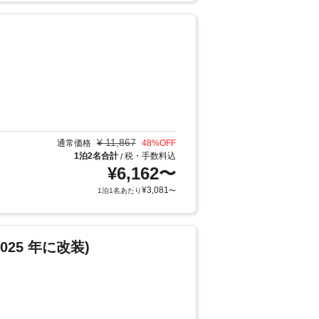
¥
11,867
通常価格
48
%OFF
1泊2名合計
税・手数料込
/
¥
6,162
〜
¥
3,081
1泊1名あたり
〜
25 年に改装)