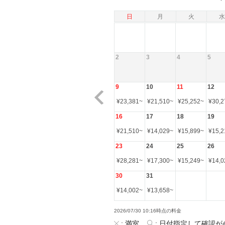
日
月
火
水
2
3
4
5
9
10
11
12
¥
23,381
~
¥
21,510
~
¥
25,252
~
¥
30,2
16
17
18
19
¥
21,510
~
¥
14,029
~
¥
15,899
~
¥
15,2
23
24
25
26
¥
28,281
~
¥
17,300
~
¥
15,249
~
¥
14,0
30
31
¥
14,002
~
¥
13,658
~
2026/07/30 10:16時点の料金
:
満室
:
日付指定して確認が