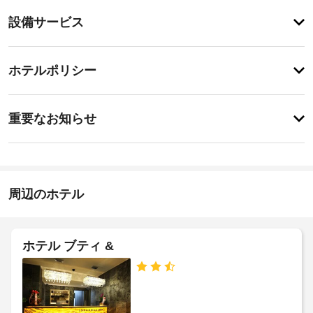
り
登
ま
設備サービス
録
せ
が
ん
あ
登
り
録
ホテルポリシー
ま
が
せ
あ
ん
特
り
に
ま
重要なお知らせ
あ
せ
り
ん
ま
せ
ん
周辺のホテル
ホテル ブティ &