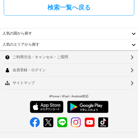
検索一覧へ戻る
人気の国から探す
人気のエリアから探す
韓
国
ソ
台
ウ
湾
ル
中
釜
国
山
香
仁
港
川
ベ
台