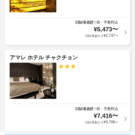
1泊2名合計
税・手数料込
/
¥
5,473
〜
¥
2,737
1泊1名あたり
〜
アマレ ホテル チャクチョン
1泊2名合計
税・手数料込
/
¥
7,416
〜
¥
3,708
1泊1名あたり
〜