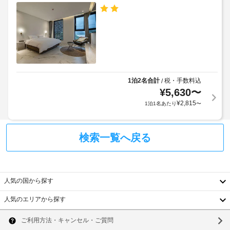
車
ル
お
椅
使
ポ
子
い
リ
い
対
シ
た
応
だ
ー
(制
け
限
ま
ペ
あ
す。
1泊2名合計
税・手数料込
/
ッ
り)
¥
5,630
〜
客
ト
室
¥
2,815
1泊1名あたり
〜
お
車
の
よ
椅
設
び
子
備
検索一覧へ戻る
介
対
と
助
応
サ
動
の
ー
物
コ
ビ
の
人気の国から探す
ン
ス
入
シ
人気のエリアから探す
全 
館
ェ
韓
31 
は
ル
室
認
国
ソ
あ
ジ