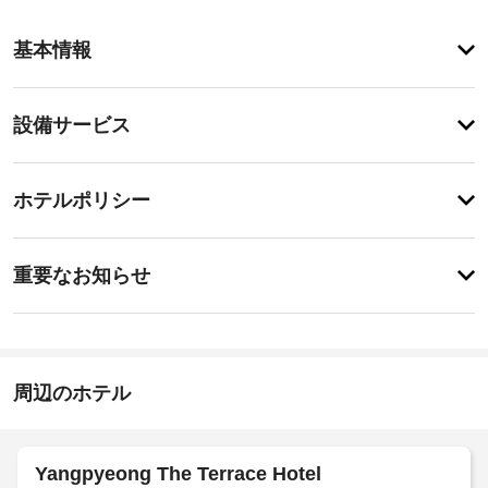
ア
基本情報
メ
ニ
テ
設
設備サービス
ィ
備・
テ
ラ
サ
登
ス
録
ー
ホテルポリシー
か
が
ビ
ら
あ
の
ス
り
事
眺
ま
重要なお知らせ
め
前
せ
を
屋
ん
に
楽
根
知
し
な
み、
る
し
WiFi 
べ
周辺のホテル
駐
(無
き
車
料)
な
ホ
場
ど
テ
Yangpyeong The Terrace Hotel
を