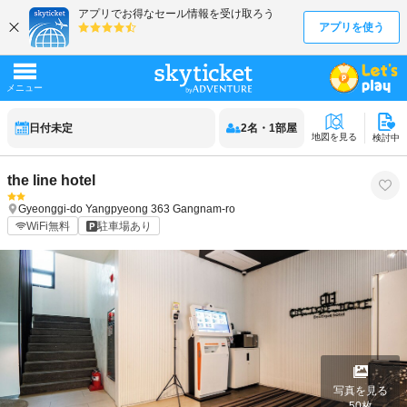
日付未定
2
名
・
1
部屋
地図を見る
検討中
the line hotel
Gyeonggi-do
Yangpyeong
363 Gangnam-ro
WiFi無料
駐車場あり
写真を見る
50
枚