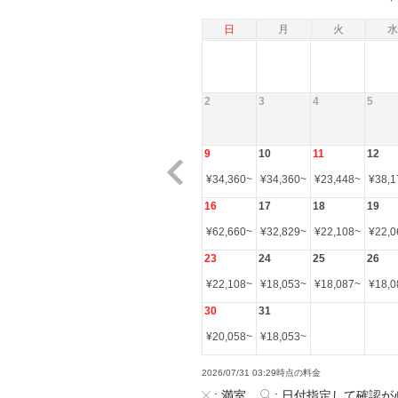
日
月
火
水
2
3
4
5
9
10
11
12
¥
34,360
~
¥
34,360
~
¥
23,448
~
¥
38,1
16
17
18
19
¥
62,660
~
¥
32,829
~
¥
22,108
~
¥
22,0
23
24
25
26
¥
22,108
~
¥
18,053
~
¥
18,087
~
¥
18,0
30
31
¥
20,058
~
¥
18,053
~
2026/07/31 03:29時点の料金
:
満室
:
日付指定して確認が