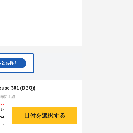
るとお得！
e 301 (BBQ))
団 1 組
FF
料込
日付を選択する
〜
0
〜