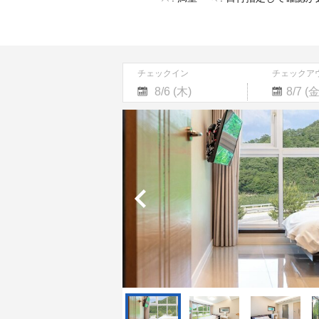
チェックイン
チェックア
Navigate
Navigate
forward
backward
to
to
interact
interact
with
with
the
the
calendar
calendar
and
and
select
select
a
a
date.
date.
Press
Press
the
the
question
question
mark
mark
key
key
to
to