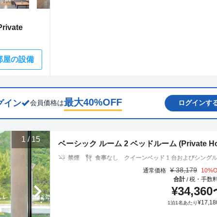
ivate
部屋の設備
最大
40
%OFF
グイン
会員価格は
ログインす
1
/
15
ベーシック ルーム 2 ベッドルーム (Private Hous
禁煙
食事なし
クイーンベッド 1 台およびシングル布
¥
38,179
通常価格
10
%O
合計
税・手数
/
¥
34,360
¥
17,18
1泊1名あたり