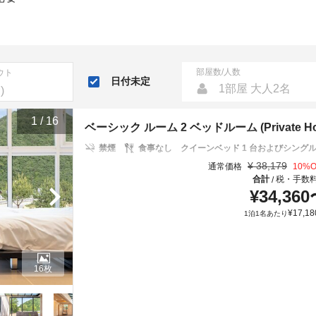
部屋数/人数
ウト
日付未定
1部屋 大人2名
1
/
16
ベーシック ルーム 2 ベッドルーム (Private Hous
禁煙
食事なし
クイーンベッド 1 台およびシングル布
¥
38,179
通常価格
10
%O
合計
税・手数
/
¥
34,360
¥
17,18
1泊1名あたり
16枚