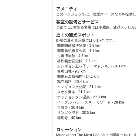
アメニティ
このペンションでは、喫煙スペースなどを提供
客室の設備とサービス
全部で 11 室ある客室には冷蔵庫、液晶テレビ
近くの観光スポット
距離の最小表示単位は 0.1 km です。
聞慶陶磁器博物館 - 1.8 km  
 聞慶鳥嶺道立公園 - 4.1 km  
 古道博物館 - 4.3 km  
 朴烈義士記念館 - 7.1 km  
 ムンギョン五味子テーマトンネル - 9.3 km  
 古母山城 - 9.7 km  
 聞慶石炭博物館 - 14.1 km  
 鷄立嶺路 - 20.4 km  
 ムンギョン文化院 - 21.4 km  
 スオク瀑布 - 21.7 km  
 ナッチョンタン温泉 - 27.3 km  
 イーグル バレー スキー リゾート - 28 km  
 大勝寺 - 30.4 km  
 サンゴク渓谷 - 30.5 km  
 徳周寺 - 40 km  
ロケーション
Mungyeong The Most Pool Vil