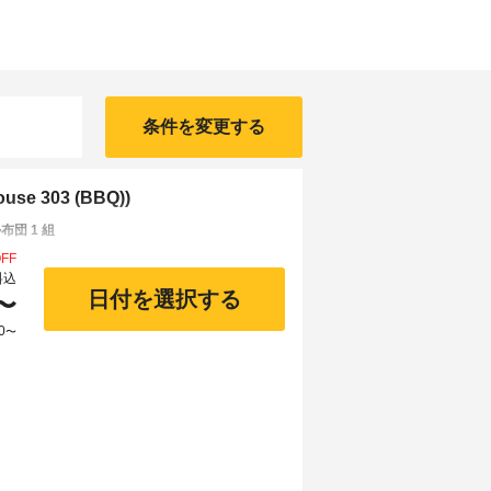
条件を変更する
e 303 (BBQ))
団 1 組
FF
料込
日付を選択する
〜
0
〜