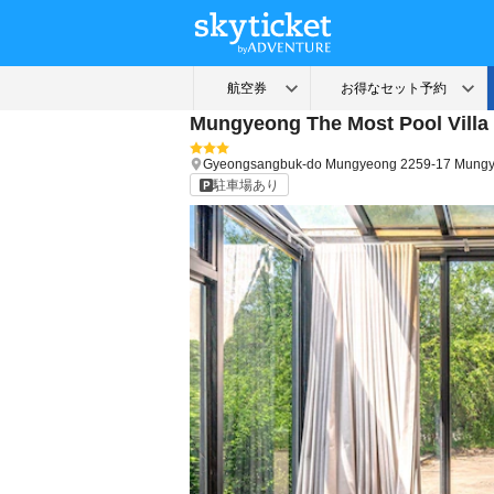
Mungyeong The Most Pool Villa
Gyeongsangbuk-do
Mungyeong
2259-17 Mungy
駐車場あり