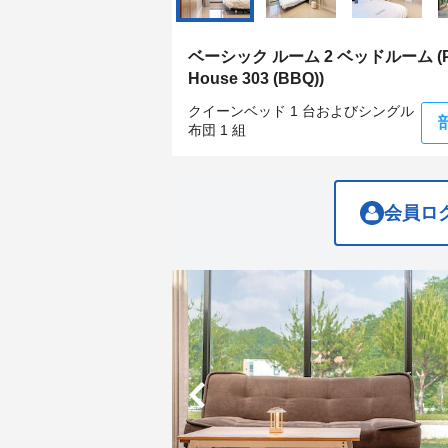
get
get
the
the
keyboard
keyboard
ベーシック ルーム 2 ベッドルーム (Pr
shortcuts
shortcuts
House 303 (BBQ))
for
for
changing
changing
クイーンベッド 1 台およびシングル
dates.
dates.
布団 1 組
会員ロ