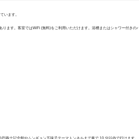
しています。
があります。客室ではWiFi (無料)をご利用いただけます。浴槽またはシャワー付き
laは聞慶にあり、朴烈義士記念館やムンギョン五味子テーマトンネルまで車で 10 分以内で行けま