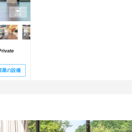
15枚
ivate
部屋の設備