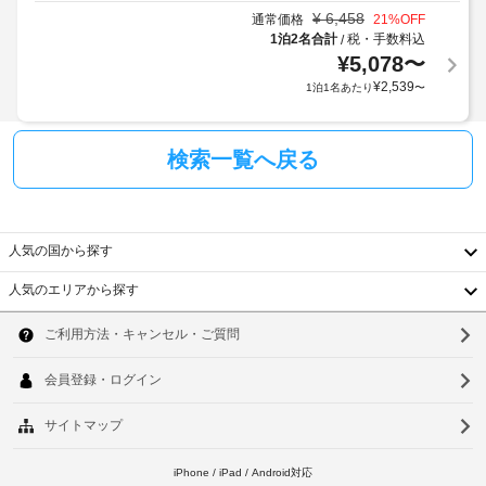
対
す。
が
利
¥
6,458
通常価格
21
%OFF
応
料
か
用
1泊2名合計
税・手数料込
/
の
金
か
い
¥
5,078
〜
シ
に
る
た
¥
2,539
1泊1名あたり
〜
ャ
は
だ
場
け
ト
税
合
ま
ル
金
が
す。
検索一覧へ戻る
サ
が
あ
近
ー
含
り
く
ビ
ま
ま
の
ス
れ
す
観
な
人気の国から探す
る
場
光
し
場
合
人気のエリアから探す
ス
合
に
韓
ポ
が
駐
よ
ッ
国
あ
車
り、
ソ
ト
り
場
チ
台
ウ
距
ま
(有
ェ
離
す
湾
料)
ッ
ル
の
:
ク
最
中
釜
イ
小
チ
国
表
ン
山