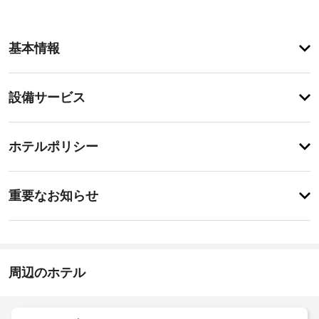
客
基本情報
室
の
設
設
設備サービス
備
備・
と
サ
サ
チ
ー
ー
ホテルポリシー
ェ
ビ
ビ
ッ
ス
ス
重
全 
ク
重要なお知らせ
18 
要
イ
室
屋
な
ン
あ
根
お
る
15:00
な
客
-
知
し
室
指
ら
周辺のホテル
駐
に
定
せ
は、
な
車
床
し
場
宿
暖