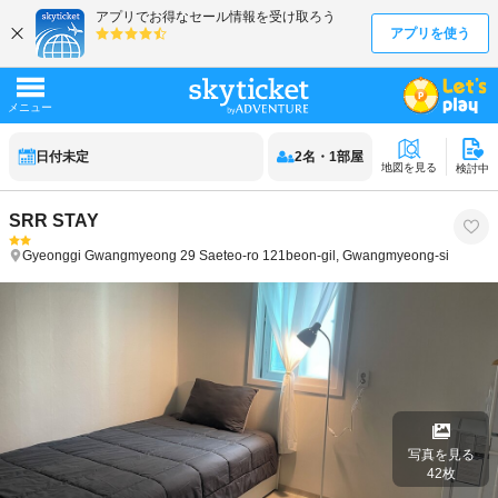
日付未定
2
名
・
1
部屋
地図を見る
検討中
SRR STAY
Gyeonggi
Gwangmyeong
29 Saeteo-ro 121beon-gil, Gwangmyeong-si
写真を見る
42
枚