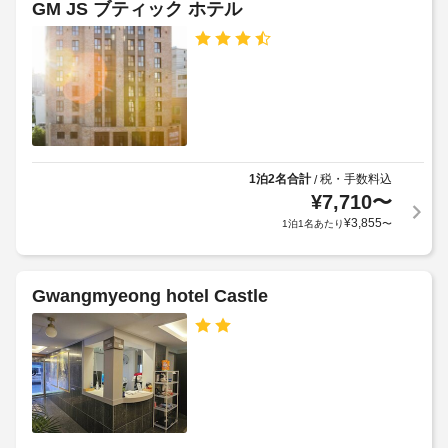
GM JS ブティック ホテル
泊
施
房
車
施
が
設
椅
あ
設
の
り、
子
に
定
滞
対
て、
め
在
応
次
る
を
–
の
利
ご
な
追
満
用
し
喫
加
規
1泊2名合計
税・手数料込
/
い
料
¥
7,710
〜
約
た
ラ
金
に
¥
3,855
1泊1名あたり
〜
だ
ン
を
従
け
ド
お
っ
ま
リ
支
す。
て、
Gwangmyeong hotel Castle
ー
客
払
追
室
設
い
加
で
備
い
ゲ
は
た
ス
WiFi 
車
だ
ト
(無
椅
き
料)
料
を
子
ま
金
ご