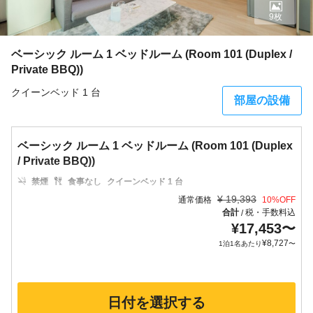
9枚
ベーシック ルーム 1 ベッドルーム (Room 101 (Duplex /
Private BBQ))
クイーンベッド 1 台
部屋の設備
ベーシック ルーム 1 ベッドルーム (Room 101 (Duplex
/ Private BBQ))
禁煙
食事なし
クイーンベッド 1 台
¥
19,393
通常価格
10
%OFF
合計
税・手数料込
/
¥
17,453
〜
¥
8,727
1泊1名あたり
〜
日付を選択する