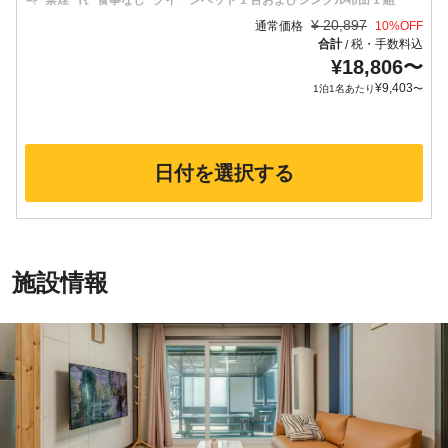
禁煙
食事なし
クイーンベッド 1 台およびシングル布団 1 組
¥
20,897
通常価格
10
%OFF
合計
税・手数料込
/
¥
18,806
〜
¥
9,403
1泊1名あたり
〜
日付を選択する
施設情報