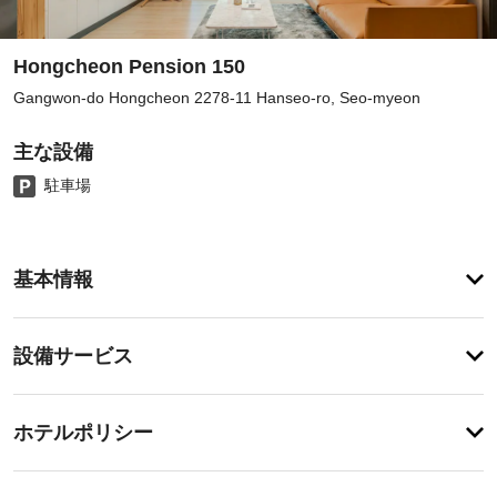
Hongcheon Pension 150
Gangwon-do Hongcheon 2278-11 Hanseo-ro, Seo-myeon
主な設備
駐車場
ア
基本情報
メ
ニ
テ
設
設備サービス
ィ
備・
屋
外
サ
チ
プ
ー
ホテルポリシー
ー
ェ
ビ
ル
ッ
な
ス
特
ク