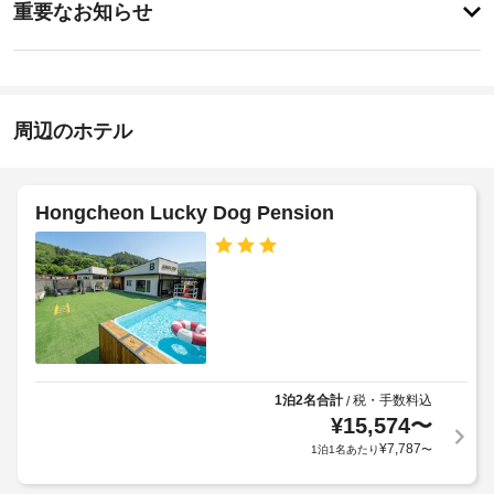
ど
に
重要なお知らせ
の
イ
あ
レ
指
り
ン
ク
ま
定
15:00
リ
せ
喫
-
エ
ん
煙
22:00
ー
周辺のホテル
ス
シ
施
ペ
ョ
設
ン
ー
設
の
ス
Hongcheon Lucky Dog Pension
備
定
や、
め
屋
バ
る
外
ー
利
ベ
プ
用
キ
ー
ュ
規
ル
ー
約
の
グ
に
数
リ
1泊2名合計
税・手数料込
/
従
:
ル
¥
15,574
〜
っ
な
1
¥
7,787
1泊1名あたり
〜
て、
ど
を
追
バ