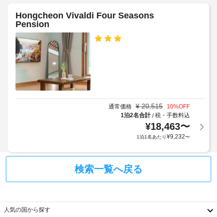
お
加
ー
使
ゲ
Hongcheon Vivaldi Four Seasons
ベ
い
Pension
ス
キ
い
ト
た
ュ
料
だ
ー
け
金
グ
ま
が
リ
す。
か
ル
客
か
室
る
車
の
場
¥
20,515
通常価格
10
%OFF
椅
設
合
1泊2名合計
税・手数料込
/
子
備
¥
18,463
〜
が
対
と
あ
¥
9,232
1泊1名あたり
〜
応
サ
り
–
ー
ま
な
ビ
す
検索一覧へ戻る
し
ス
場
全
合
手
部
に
荷
で 
よ
人気の国から探す
7 
物