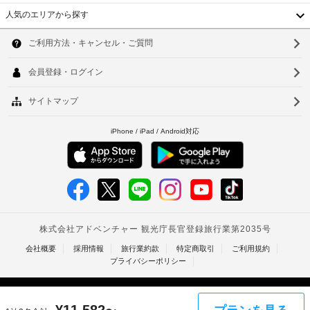
り、
あ
保
人気のエリアから探す
チ
る
管
韓
冷
ェ
サ
房
ッ
国
ソ
ー
完
ク
ビ
備
台
ウ
イ
の
ス
ン
客
湾
ル
時
室
駐
中
に
に
釜
車
は
政
国
山
場
冷
府
蔵
(無
香
発
仁
庫、
料)
行
液
港
川
の
晶
ベ
テ
写
台
レ
真
ト
北
ビ
付
な
ナ
き
台
ど
身
が
ム
南
分
備
わ
証
タ
高
っ
明