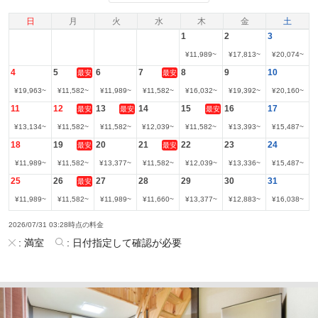
日
月
火
水
木
金
土
1
2
3
¥
11,989
~
¥
17,813
~
¥
20,074
~
4
5
6
7
8
9
10
最安
最安
¥
19,963
~
¥
11,582
~
¥
11,989
~
¥
11,582
~
¥
16,032
~
¥
19,392
~
¥
20,160
~
11
12
13
14
15
16
17
最安
最安
最安
¥
13,134
~
¥
11,582
~
¥
11,582
~
¥
12,039
~
¥
11,582
~
¥
13,393
~
¥
15,487
~
18
19
20
21
22
23
24
最安
最安
¥
11,989
~
¥
11,582
~
¥
13,377
~
¥
11,582
~
¥
12,039
~
¥
13,336
~
¥
15,487
~
25
26
27
28
29
30
31
最安
¥
11,989
~
¥
11,582
~
¥
11,989
~
¥
11,660
~
¥
13,377
~
¥
12,883
~
¥
16,038
~
2026/07/31 03:28時点の料金
:
満室
:
日付指定して確認が必要