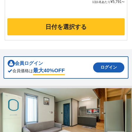
¥
5,791
1泊1名あたり
〜
日付を選択する
会員ログイン
ログイン
最大
40
%OFF
会員価格は