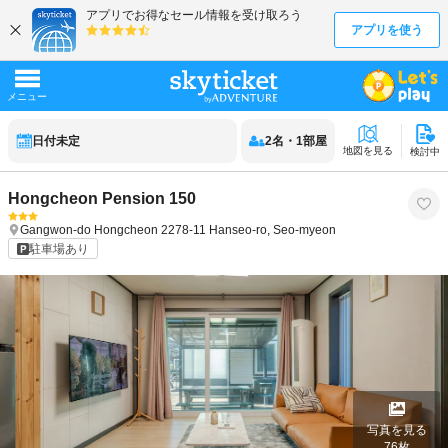
日付未定
2
名
・
1
部屋
地図を見る
検討中
Hongcheon Pension 150
Gangwon-do
Hongcheon
2278-11 Hanseo-ro, Seo-myeon
駐車場あり
写真を見る
76
枚