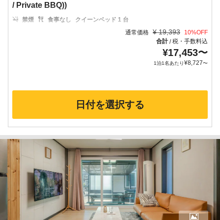
/ Private BBQ))
禁煙
食事なし
クイーンベッド 1 台
¥
19,393
通常価格
10
%OFF
合計
税・手数料込
/
¥
17,453
〜
¥
8,727
1泊1名あたり
〜
日付を選択する